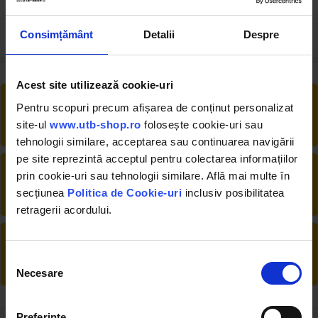
13.05 RON
34.54 RON
Consimțământ
Detalii
Despre
Acest site utilizează cookie-uri
RETUR EXTINS
Pentru scopuri precum afișarea de conținut personalizat
Ai posibilitate de retur în 30 zile, comandă
site-ul
www.utb-shop.ro
folosește cookie-uri sau
produsele de care ai nevoie fără griji
tehnologii similare, acceptarea sau continuarea navigării
pe site reprezintă acceptul pentru colectarea informațiilor
DESCHIDERE COLET
prin cookie-uri sau tehnologii similare. Află mai multe în
La livrare, verifici produsele împreună cu
secțiunea
Politica de Cookie-uri
inclusiv posibilitatea
șoferul înainte de a face plata
retragerii acordului.
PRODUSE DIN STOC
Livrăm rapid, avem toate produsele în
Selecția
depozitul nostru din Arad
Necesare
consimțământului
Preferinţe