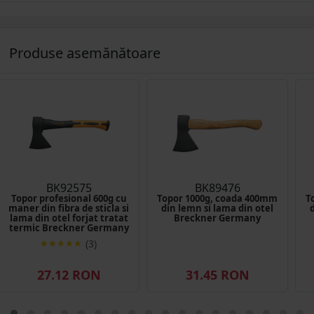
Produse asemănătoare
BK92575
BK89476
Topor profesional 600g cu
Topor 1000g, coada 400mm
T
maner din fibra de sticla si
din lemn si lama din otel
lama din otel forjat tratat
Breckner Germany
termic Breckner Germany
(3)
27.12 RON
31.45 RON