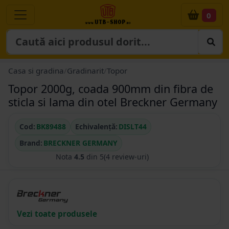
0
Casa si gradina
/
Gradinarit
/
Topor
Topor 2000g, coada 900mm din fibra de
sticla si lama din otel Breckner Germany
Cod:
BK89488
Echivalență:
DISLT44
Brand:
BRECKNER GERMANY
Nota
4.5
din 5
(4 review-uri)
Vezi toate produsele