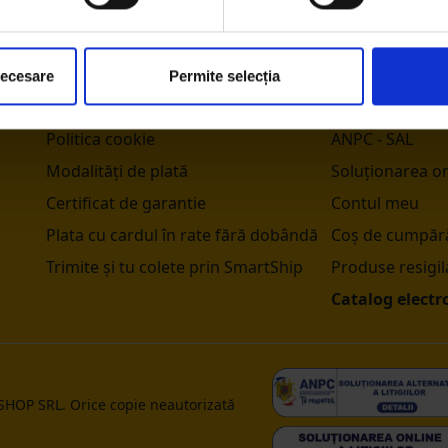
Contact
Livrare
Despre noi
Retur
Termeni și condiții
Retragere din 
necesare
Permite selecția
Politica de confidențialitate
ANPC
Politica cookie
ANPC - SAL
Modalități de plată
Soluționarea onl
Certificat de garantie
Contul meu
Plata cu cardul în rate fără dobândă
Coș de cumpără
Trimite și tu colete prin SmartShip
Produse resigil
Catalog electr
 SHOP SRL. Orice copie neautorizată