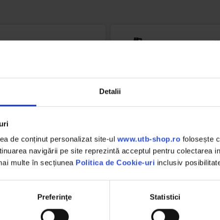
Accesorii
Valve
vulcanizar
Detalii
Solutii si
Camere de aer
adezivi
uri
vulcanizar
a de conținut personalizat site-ul
www.utb-shop.ro
folosește c
nuarea navigării pe site reprezintă acceptul pentru colectarea inf
 mai multe în secțiunea
Politica de Cookie-uri
inclusiv posibilitat
Preferinţe
Statistici