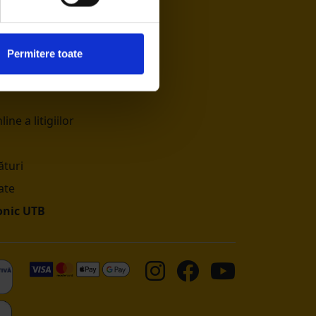
contract
Permitere toate
ine a litigiilor
turi
ate
onic UTB