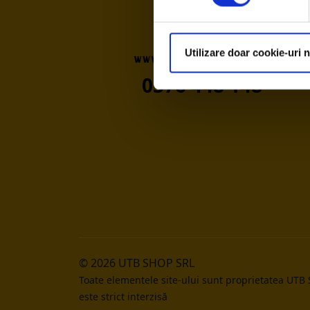
Utilizare doar cookie-uri 
0376 448 148
© 2026 UTB SHOP SRL
Toate elementele site-ului sunt proprietatea UTB
este strict interzisă