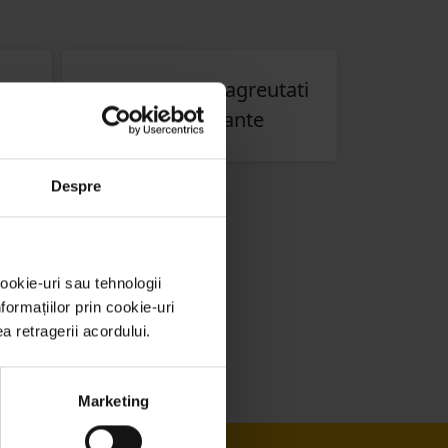
Contragreutati
e
jante
Despre
e
ookie-uri sau tehnologii
ormațiilor prin cookie-uri
ea retragerii acordului.
Marketing