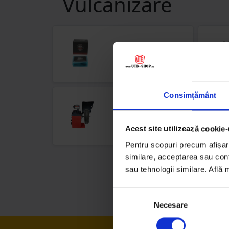
Vulcanizare
Petice
vulcanizare
Consimțământ
Echipamente
vulcanizare
Acest site utilizează cookie-
Pentru scopuri precum afișare
similare, acceptarea sau conti
sau tehnologii similare. Află
Selecția
Necesare
consimțământului