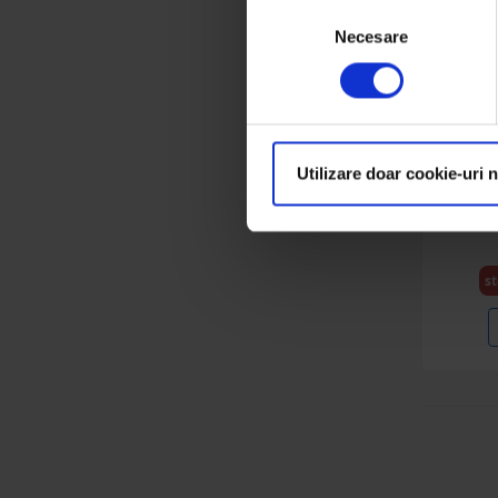
Antigel
Selecția
(24 produse)
Necesare
consimțământului
Ulei Deutz Fahr
(4 produse)
Ulei Manitou
(15 produse)
Utilizare doar cookie-uri 
Ulei m
Evolut
Ulei Fendt
(5 produse)
Ulei Massey Ferguson
st
(5 produse)
Ulei Komatsu
(7 produse)
Ulei Agco Parts
(8 produse)
Ulei GM