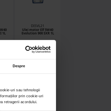
DISVL21
0W40
Ulei motor Elf 5W40
I 1L
Evolution 900 SXR 1L
in stoc
N
41.55 RON
Despre
Detalii
ookie-uri sau tehnologii
ormațiilor prin cookie-uri
ea retragerii acordului.