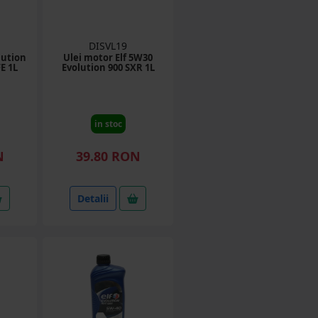
DISVL19
lution
Ulei motor Elf 5W30
E 1L
Evolution 900 SXR 1L
in stoc
N
39.80 RON
Detalii