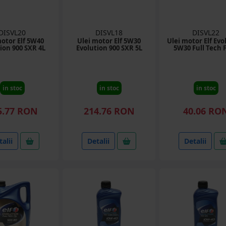
DISVL20
DISVL18
DISVL22
motor Elf 5W40
Ulei motor Elf 5W30
Ulei motor Elf Evo
ion 900 SXR 4L
Evolution 900 SXR 5L
5W30 Full Tech F
in stoc
in stoc
in stoc
5.77 RON
214.76 RON
40.06 RO
alii
Detalii
Detalii