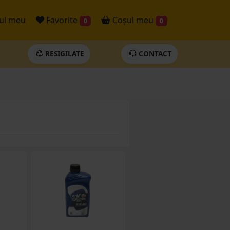
ul meu
Favorite
Coșul meu
0
0
RESIGILATE
CONTACT