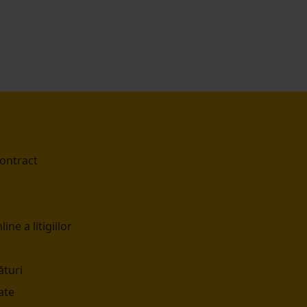
contract
ine a litigiilor
turi
ate