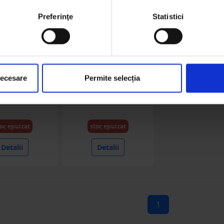
Preferinţe
Statistici
DISVL15
DISVL64
necesare
Permite selecția
otor Elf 10W40
Ulei motor Elf 10W40
ion 700 STI 4L
Evolution 700 Turbo
Diesel 5L
oc epuizat
stoc epuizat
Detalii
Detalii
1