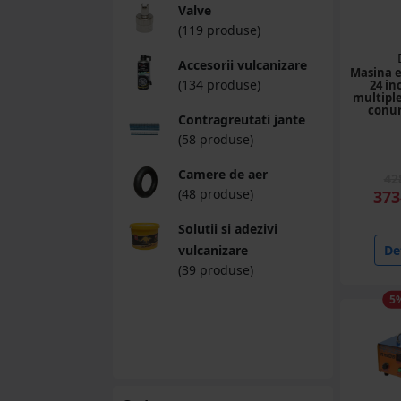
Valve
(119 produse)
Accesorii vulcanizare
Masina ec
(134 produse)
24 in
multiple,
conur
Contragreutati jante
(58 produse)
Camere de aer
42
(48 produse)
373
Solutii si adezivi
vulcanizare
Det
(39 produse)
5