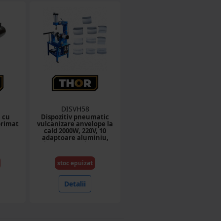
DISVH58
 cu
Dispozitiv pneumatic
primat
vulcanizare anvelope la
cald 2000W, 220V, 10
adaptoare aluminiu,
timer 0-120 minute, 2
regulatoare digitale
temperatura 0-400°C
stoc epuizat
THOR
Detalii