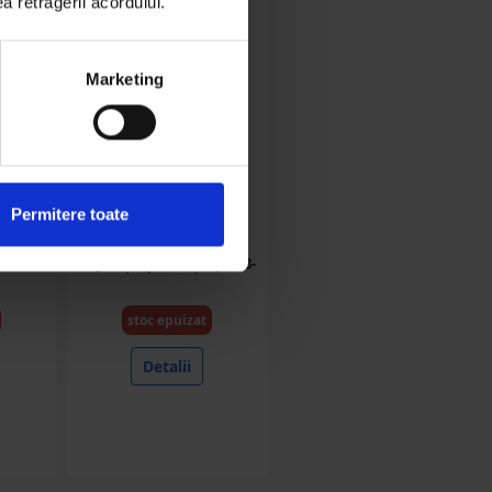
ea retragerii acordului.
Marketing
BK72512
Permitere toate
rept
Dispozitiv verificare
ax
jocuri suspensie si
ne 6-8
directie, montare
reglabila pe anvelopa 13-
22 inch Breckner
Germany
stoc epuizat
Detalii