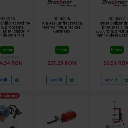
DISKS76
BK56596
BK56537
hilibrat roti 10-
Tun aer umflat roti cu
Trusa polizor d
ch, programe
rezervor 19L Breckner
pneumatic bi
 afisaj digital, 4
Germany
25000rpm, presiu
i de centrare
bar 16 piese Bre
Germany
in stoc
in stoc
in stoc
81.24 RON
4.54 RON
257.29 RON
56.51 RO
alii
Detalii
Detalii
% reducere