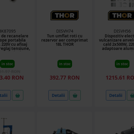
BK87095
DISVH74
DISVH56
 de recanelare
Tun umflat roti cu
Dispozitiv elect
ope portabila
rezervor aer comprimat
vulcanizare anvel
 220V cu afisaj
18L THOR
cald 2x500W, 220
 reglaj tensiune,
adaptoare alumi
 U si V incluse
temperatura regla
180°C THOR
in stoc
in stoc
in stoc
61.97 RON
3.40 RON
392.77 RON
1215.61 R
alii
Detalii
Detalii