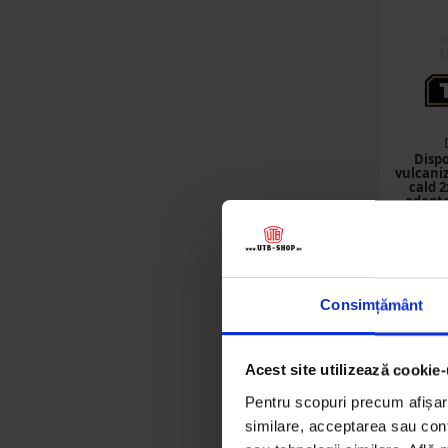
Dispo
vulcani
cald 2
adapto
timer
107
Consimțământ
Det
Acest site utilizează cookie-
Pentru scopuri precum afișare
similare, acceptarea sau conti