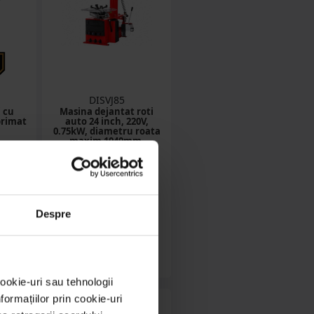
DISVJ85
 cu
Masina dejantat roti
primat
auto 24 inch, 220V,
0.75kW, diametru roata
maxim 1040mm,
presiune 8-10 bar
in stoc
ON
4843.73 RON
Despre
Detalii
ookie-uri sau tehnologii
ormațiilor prin cookie-uri