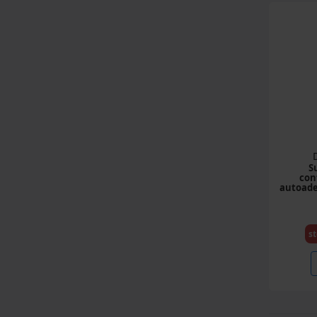
S
con
autoade
st