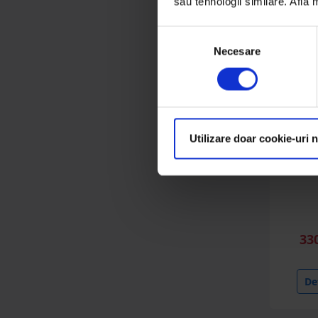
sau tehnologii similare. Află
Selecția
Necesare
consimțământului
Utilizare doar cookie-uri 
Tun aer
rezervo
36L Br
33
Det