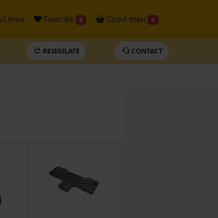
ul meu
Favorite
Coșul meu
0
0
RESIGILATE
CONTACT