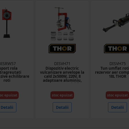
DISRW57
DISVH71
DISVH75
uport rola
Dispozitiv electric
Tun umflat roti
tragreutati
vulcanizare anvelope la
rezervor aer com
zive echilibrare
cald 2x500W, 220V, 8
18L THOR
roti
adaptoare aluminiu,
temperatura reglabila 0-
180°C THOR
oc epuizat
stoc epuizat
stoc epuizat
Detalii
Detalii
Detalii