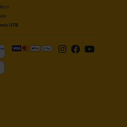
turi
ate
onic UTB