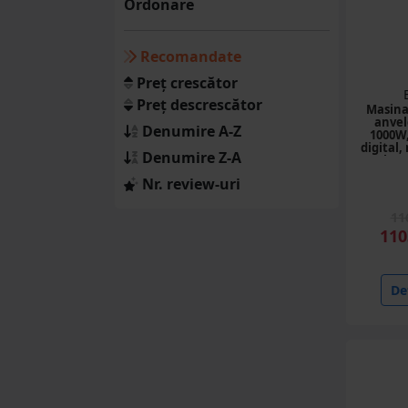
Ordonare
Recomandate
Preț crescător
Preț descrescător
Masina
anvel
Denumire A-Z
1000W,
digital,
Denumire Z-A
20 lame
Nr. review-uri
11
110
Det