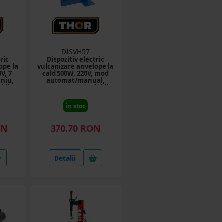
DISVH57
ric
Dispozitiv electric
ope la
vulcanizare anvelope la
V, 7
cald 500W, 220V, mod
niu,
automat/manual,
bila 0-
temperatura reglabila
120-195°C THOR
in stoc
ON
370.70 RON
Detalii