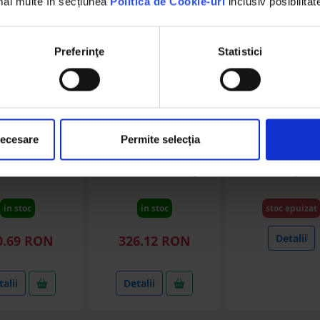
 mai multe în secțiunea
Politica de Cookie-uri
inclusiv posibilitat
Preferinţe
Statistici
DISVH08
DISVH24
DISRW53
necesare
Permite selecția
 umflat roti cu
Set leviere montare si
Trusa polizor d
r aer comprimat
demontare anvelope
pneumatic bi
eckner Germany
camion 19.5-24.5 inch
25000rpm, presiu
Breckner Germany
bar 16 piese
in stoc
in stoc
stoc epuizat
Detalii
0.69 RON
326.12 RON
alii
Detalii