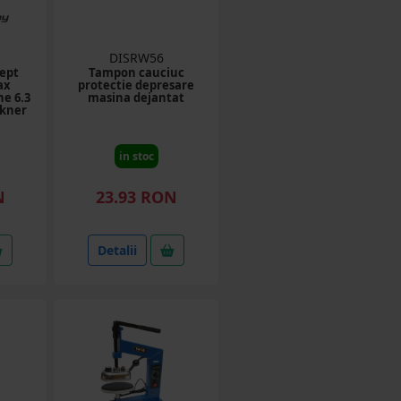
DISRW56
rept
Tampon cauciuc
ax
protectie depresare
ne 6.3
masina dejantat
ckner
in stoc
N
23.93 RON
Detalii