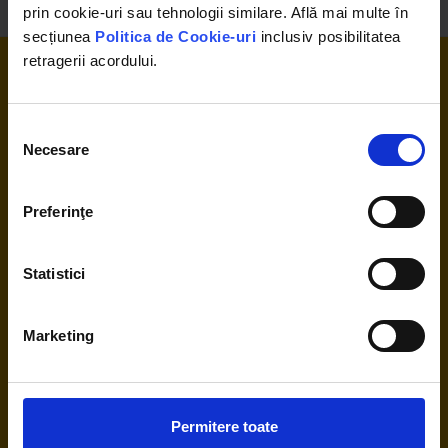
prin cookie-uri sau tehnologii similare. Află mai multe în
secțiunea
Politica de Cookie-uri
inclusiv posibilitatea
retragerii acordului.
Selecția
Necesare
consimțământului
0376 448 148
Contact
Preferinţe
Despre noi
Termeni și condiții
Statistici
Politica de confidențialitate
Marketing
Politica cookie
Modalități de plată
Certificat de garantie
Permitere toate
Plata cu cardul în rate fără dobândă