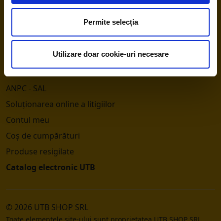
Trimite și tu colete prin SmartShip
Permite selecția
Livrare
Retur
Utilizare doar cookie-uri necesare
Retragere din contract
ANPC
ANPC - SAL
Soluționarea online a litigiilor
Contul meu
Coș de cumpărături
Produse resigilate
Catalog electronic UTB
© 2026 UTB SHOP SRL
Toate elementele site-ului sunt proprietatea UTB SHOP SRL.