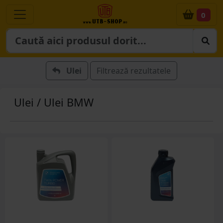
0
Ulei
Filtrează rezultatele
Ulei / Ulei BMW