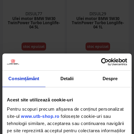
DISUL77
DISUL29
Ulei motor BMW 5W30
Ulei motor BMW 5W30
TwinPower Turbo Longlife-
TwinPower Turbo Longlife-
04 5L
04 1L
stoc epuizat
stoc epuizat
Detalii
Detalii
Consimțământ
Detalii
Despre
1
Acest site utilizează cookie-uri
Pentru scopuri precum afișarea de conținut personalizat
Pagina 1 din 1
site-ul
www.utb-shop.ro
folosește cookie-uri sau
tehnologii similare, acceptarea sau continuarea navigării
pe site reprezintă acceptul pentru colectarea informațiilor