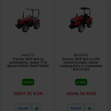
AAA219
BK00442
Tractor 25CP 4x4 cu
Tractor 25CP 4x4 cu COC
semicabina, motor YTO
inmatriculabil, motor
diesel KONIG TRAKTOREN
Laidong Euro V, transmisie
8+8 TE-254
in stoc
in stoc
30507.25 RON
42546.50 RON
Detalii
Detalii