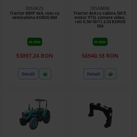
DISGK25
DISGM06
Tractor 60HP 4x4, rosu cu
Tractor 4x4 cu cabina 50CP,
semicabina KONIG 604
motor YTO, camere video,
roti 6.50-16/11.2-24 KONIG
504
in stoc
in stoc
53097.24 RON
56940.18 RON
Detalii
Detalii