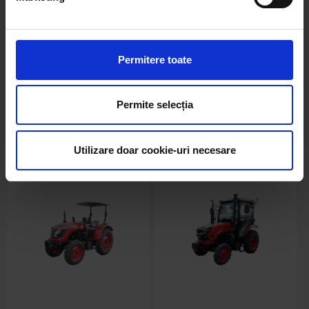
Tractor cu semicabina 60HP
Tractor 80CP cu semicabina,
Hanwo E3, motor Xinchai III
motor YTO diesel, roti 8.3-
cu roti 8.3-20/12.4-28 Konig
20/12.4-28 KONIG 804
Traktoren 604
Permitere toate
in stoc
in stoc
54303.71 RON
58910.54 RON
Permite selecția
Detalii
Detalii
Utilizare doar cookie-uri necesare