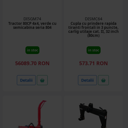
DISGM74
DISMC64
Tractor 80CP 4x4, verde cu
Cupla cu prindere rapida
semicabina seria 804
tiranti frontali in 3 puncte,
carlig utilaje cat. II, 32 inch
(80cm)
in stoc
in stoc
56089.70 RON
573.71 RON
Detalii
Detalii