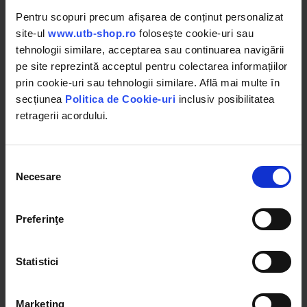
Pentru scopuri precum afișarea de conținut personalizat
site-ul
www.utb-shop.ro
folosește cookie-uri sau
in stoc
in stoc
tehnologii similare, acceptarea sau continuarea navigării
pe site reprezintă acceptul pentru colectarea informațiilor
127497.22 RON
423.33 RON
prin cookie-uri sau tehnologii similare. Află mai multe în
secțiunea
Politica de Cookie-uri
inclusiv posibilitatea
Detalii
Detalii
retragerii acordului.
Selecția
Necesare
consimțământului
Preferinţe
Statistici
DISDH88
DISGN77
Marketing