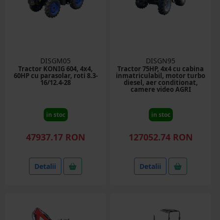
DISGM05
DISGN95
Tractor KONIG 604, 4x4,
Tractor 75HP, 4x4 cu cabina
60HP cu parasolar, roti 8.3-
inmatriculabil, motor turbo
16/12.4-28
diesel, aer conditionat,
camere video AGRI
TRACKING 754
in stoc
in stoc
47937.17 RON
127052.74 RON
Detalii
Detalii