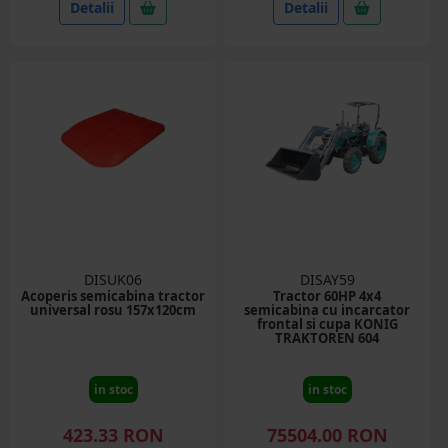
Detalii
Detalii
DISUK06
DISAY59
Acoperis semicabina tractor
Tractor 60HP 4x4
universal rosu 157x120cm
semicabina cu incarcator
frontal si cupa KONIG
TRAKTOREN 604
in stoc
in stoc
423.33 RON
75504.00 RON