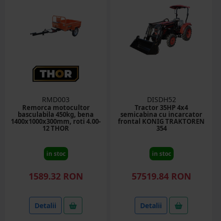
RMD003
DISDH52
Remorca motocultor
Tractor 35HP 4x4
basculabila 450kg, bena
semicabina cu incarcator
1400x1000x300mm, roti 4.00-
frontal KONIG TRAKTOREN
12 THOR
354
in stoc
in stoc
1589.32 RON
57519.84 RON
Detalii
Detalii