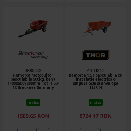
BK98472
40TH217
Remorca motocultor
Remorca 1.5T basculabila cu
basculabila 500kg, bena
instalatie electrica o
1400x800x300mm, roti 4.50-
singura osie si anvelope
12 Breckner Germany
185R14
in stoc
in stoc
1589.65 RON
8724.17 RON