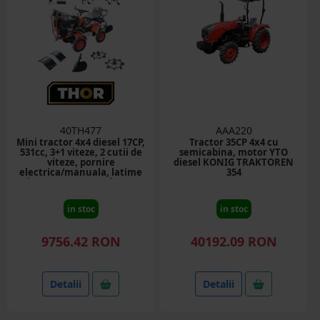
40TH477
AAA220
Mini tractor 4x4 diesel 17CP,
Tractor 35CP 4x4 cu
531cc, 3+1 viteze, 2 cutii de
semicabina, motor YTO
viteze, pornire
diesel KONIG TRAKTOREN
electrica/manuala, latime
354
lucru 1050mm cu freza,
rarita, roti metalice, picior
sprijin THOR
in stoc
in stoc
9756.42 RON
40192.09 RON
Detalii
Detalii