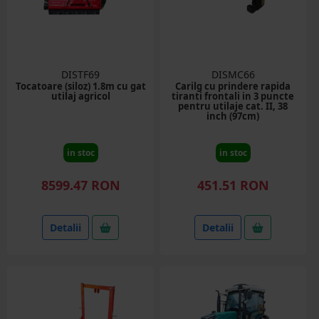
DISTF69
DISMC66
Tocatoare (siloz) 1.8m cu gat
Carilg cu prindere rapida
utilaj agricol
tiranti frontali in 3 puncte
pentru utilaje cat. II, 38
inch (97cm)
in stoc
in stoc
8599.47 RON
451.51 RON
Detalii
Detalii