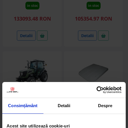
in stoc
in stoc
133093.48 RON
105354.97 RON
Detalii
Detalii
Consimțământ
Detalii
Despre
DISTP84
DISUK05
Tractor cu cabina 50HP, 4x4
Acoperis semicabina tractor
inmatriculabil AGRI
universal alb 157x120cm
Acest site utilizează cookie-uri
TRACKING 504