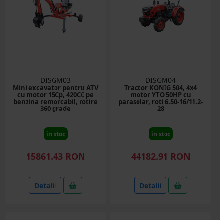
DISGM03
DISGM04
Mini excavator pentru ATV
Tractor KONIG 504, 4x4
cu motor 15Cp, 420CC pe
motor YTO 50HP cu
benzina remorcabil, rotire
parasolar, roti 6.50-16/11.2-
360 grade
28
in stoc
in stoc
15861.43 RON
44182.91 RON
Detalii
Detalii