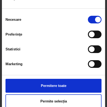
Selecția
Necesare
consimțământului
Utilaje mici
Preferinţe
Statistici
Marketing
Permitere toate
Raba/Saviem/Aro
Permite selecția