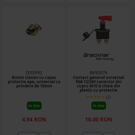
DISSF92
BK92076
Buton claxon cu capac
Contact general universal
protectie apa, universal cu
fi66 12/24V conector din
prindere de 19mm
cupru M10 si cheie din
plastic cu protectie
Breckner Germany
(2)
in stoc
in stoc
4.94 RON
18.00 RON