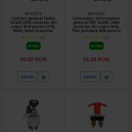
BK92075
BK92082
Contact general heblu
Comutator, intrerupator
12/24V 250A conector din
general fi67 12/24V, 200A
cupru M10 pentru UTB,
conector din cupru M10,
MAN, Volvo Breckner
filet prindere M30 pentru
Germany
MAN, Iveco si Volvo
(6)
(3)
Breckner Germany
in stoc
in stoc
35.00 RON
55.00 RON
Detalii
Detalii