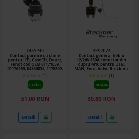
DISSP49
BK92074
Contact pornire cu cheie
Contact general heblu
pentru JCB, Case IH, Deutz,
12/24V 150A conector din
Fendt cod OEM 01171659,
cupru M10 pentru UTB,
01176269, 04350834, 1175809,
MAN, Ford, Volvo Breckner
6JB003959001, 701/80184,
Germany
(1)
(1)
701/45500
in stoc
in stoc
51.00 RON
30.80 RON
Detalii
Detalii