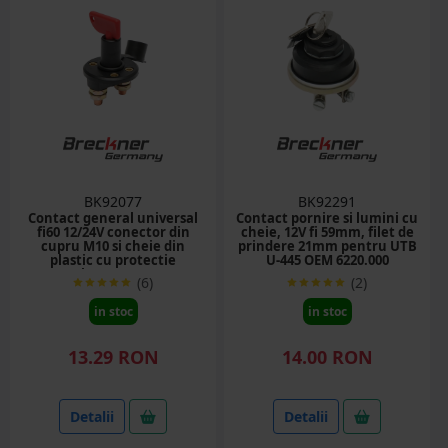
BK92077
BK92291
Contact general universal
Contact pornire si lumini cu
fi60 12/24V conector din
cheie, 12V fi 59mm, filet de
cupru M10 si cheie din
prindere 21mm pentru UTB
plastic cu protectie
U-445 OEM 6220.000
Breckner Germany
(6)
(2)
in stoc
in stoc
13.29 RON
14.00 RON
Detalii
Detalii