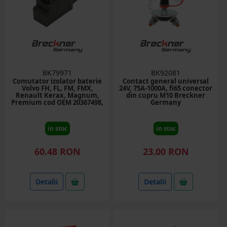
BK79971
BK92081
Comutator izolator baterie
Contact general universal
Volvo FH, FL, FM, FMX,
24V, 75A-1000A, fi65 conector
Renault Kerax, Magnum,
din cupru M10 Breckner
Premium cod OEM 20367498,
Germany
20409367, 20429432,
21480928, 7420367498
in stoc
in stoc
60.48 RON
23.00 RON
Detalii
Detalii