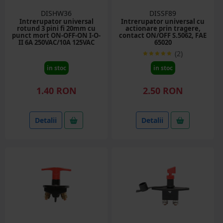
DISHW36
DISSF89
Intrerupator universal
Intrerupator universal cu
rotund 3 pini fi 20mm cu
actionare prin tragere,
punct mort ON-OFF-ON I-O-
contact ON/OFF S.5062, FAE
II 6A 250VAC/10A 125VAC
65020
(2)
in stoc
in stoc
1.40 RON
2.50 RON
Detalii
Detalii