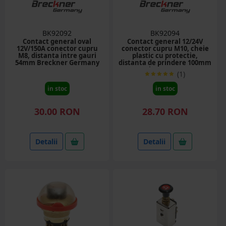
BK92092
BK92094
Contact general oval
Contact general 12/24V
12V/150A conector cupru
conector cupru M10, cheie
M8, distanta intre gauri
plastic cu protectie,
54mm Breckner Germany
distanta de prindere 100mm
Breckner Germany
(1)
in stoc
in stoc
30.00 RON
28.70 RON
Detalii
Detalii