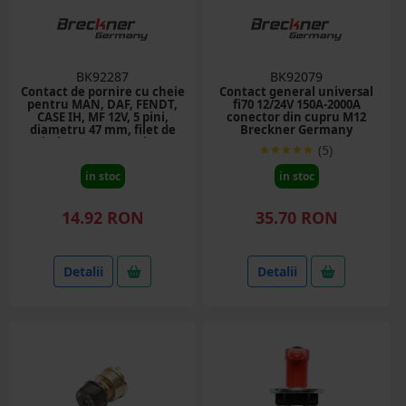
BK92287
BK92079
Contact de pornire cu cheie
Contact general universal
pentru MAN, DAF, FENDT,
fi70 12/24V 150A-2000A
CASE IH, MF 12V, 5 pini,
conector din cupru M12
diametru 47 mm, filet de
Breckner Germany
prindere 21mm, cod OEM
(5)
342315001, X830240002000,
X830315001, 794283R91,
in stoc
in stoc
655690302, 2998811M1
14.92 RON
35.70 RON
Detalii
Detalii