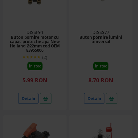
DISSF94
DISSS77
Buton pornire motor cu
Buton pornire lumini
capac protectie apa New
universal
Holland Ø22mm cod OEM
83955006
(2)
in stoc
in stoc
5.99 RON
8.70 RON
Detalii
Detalii