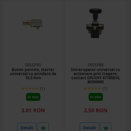
DISSF93
DISSF88
Buton pornire, starter
Intrerupator universal cu
universal cu prindere de
actionare prin tragere,
15.5 mm
contact ON/OFF 67185810,
80350965
(1)
(1)
in stoc
in stoc
3.81 RON
2.50 RON
Detalii
Detalii