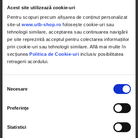
Germany
Acest site utilizează cookie-uri
(1)
Pentru scopuri precum afișarea de conținut personalizat
in stoc
in stoc
site-ul
www.utb-shop.ro
folosește cookie-uri sau
1.71 RON
87.00 RON
tehnologii similare, acceptarea sau continuarea navigării
pe site reprezintă acceptul pentru colectarea informațiilor
prin cookie-uri sau tehnologii similare. Află mai multe în
Detalii
Detalii
secțiunea
Politica de Cookie-uri
inclusiv posibilitatea
retragerii acordului.
Selecția
Necesare
consimțământului
Preferinţe
Statistici
BK92284
BK92085