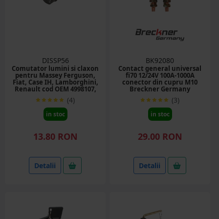
DISSP56
BK92080
Comutator lumini si claxon
Contact general universal
pentru Massey Ferguson,
fi70 12/24V 100A-1000A
Fiat, Case IH, Lamborghini,
conector din cupru M10
Renault cod OEM 4998107,
Breckner Germany
5086829, 5118433, 5125958,
(4)
(3)
5132021, 72093881, 9998786
2.7409, 5 pini
in stoc
in stoc
13.80 RON
29.00 RON
Detalii
Detalii