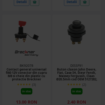
Detalii
Detalii
BK92078
DISSF91
Contact general universal
Buton claxon John Deere,
fi60 12V conector din cupru
Fiat, Case IH, Steyr Fendt,
M8 si cheie din plastic cu
Massey Ferguson, Claas
protectie Breckner
Ø20.5mm cod OEM 5127282,
Germany
AL17684, 4998876,
(3)
(2)
X830240020, 3597562M1,
5127281, S.3046
in stoc
in stoc
13.00 RON
2.40 RON