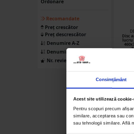
Ordonare
Balotiere
(33 produse)
Recomandate
Greble
Preț crescător
D
(9 produse)
Preț descrescător
Disc a
lucru
Denumire A-Z
460x
Procesare furaje
T
Denumire Z-A
(79 produse)
Nr. review-uri
Semanatori
(10 produse)
375
Consimțământ
Motocultoare
(15 produse)
Det
Atomizoare
Acest site utilizează cookie-
(11 produse)
Pentru scopuri precum afișare
similare, acceptarea sau conti
Erbicidatoare
sau tehnologii similare. Află
(6 produse)