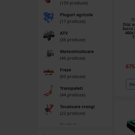
(159 produse)
Pluguri agricole
D
(17 produse)
Disc a
lucru
ATV
460x
T
(36 produse)
Motostivuitoare
(46 produse)
675
Freze
(83 produse)
Det
Transpaleti
(44 produse)
Tocatoare crengi
(22 produse)
Cositori
(12 produse)