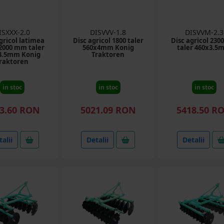
ISXXX-2.0
DISVVV-1.8
DISVVM-2.3
gricol latimea
Disc agricol 1800 taler
Disc agricol 23
 2000 mm taler
560x4mm Konig
taler 460x3.5
3.5mm Konig
Traktoren
raktoren
in stoc
in stoc
in stoc
3.60 RON
5021.09 RON
5418.50 R
alii
Detalii
Detalii