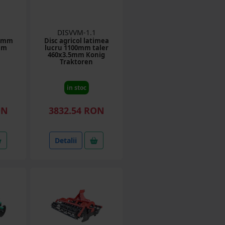
DISVVM-1.1
00mm
Disc agricol latimea
mm
lucru 1100mm taler
460x3.5mm Konig
Traktoren
in stoc
ON
3832.54 RON
Detalii