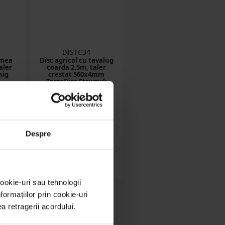
DISTC34
imea
Disc agricol cu tavalug
aler
coarda 2.5m, taler
nig
crestat 560x4mm
TerraDisc Strumyk
1070kg
in stoc
ON
17535.83 RON
Despre
Detalii
ookie-uri sau tehnologii
ormațiilor prin cookie-uri
ea retragerii acordului.