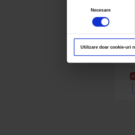
Distribuitoare
Selecția
ingrasaminte
Necesare
consimțământului
(5 produse)
Tractor Forestier
(1 produse)
D
Masini de bilonat
Utilizare doar cookie-uri 
Disc ag
4
(5 produse)
Nacele
(2 produse)
st
Lavanda
(1 produse)
Buldoexcavatoare
(42 produse)
Utilaje de recoltat
(2 produse)