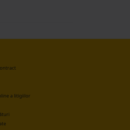
contract
ine a litigiilor
turi
ate