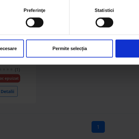
Preferinţe
Statistici
ISVVM-1.9
necesare
Permite selecția
ricol 1900 taler
60x3,5mm
(1)
oc epuizat
Detalii
1