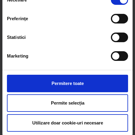
consimțământului
Preferinţe
Statistici
Marketing
BK71245
BK11103
Aripa fata stanga Daewoo
Bujie motor Daewoo Matiz,
Matiz 2 Breckner Germany
Tico, Aveo, Kalos, Damas
Permitere toate
Permite selecția
stoc epuizat
stoc epuizat
Detalii
Detalii
Utilizare doar cookie-uri necesare