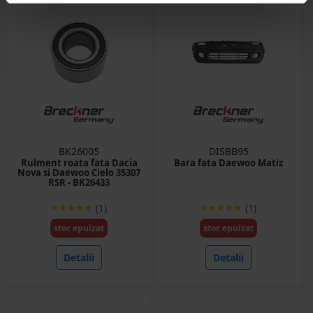
BK26005
DISBB95
Rulment roata fata Dacia
Bara fata Daewoo Matiz
Nova si Daewoo Cielo 35307
RSR - BK26433
(1)
(1)
stoc epuizat
stoc epuizat
Detalii
Detalii