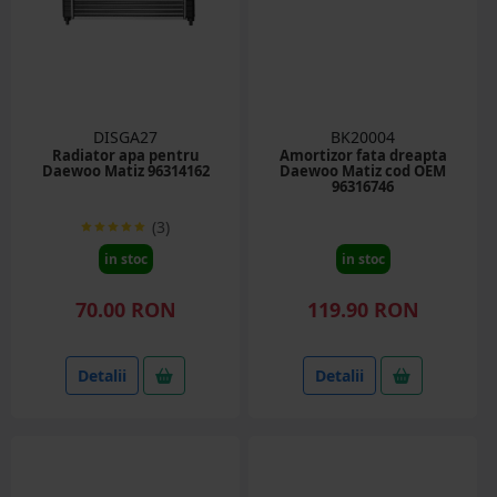
DISGA27
BK20004
Radiator apa pentru
Amortizor fata dreapta
Daewoo Matiz 96314162
Daewoo Matiz cod OEM
96316746
(3)
in stoc
in stoc
70.00 RON
119.90 RON
Detalii
Detalii