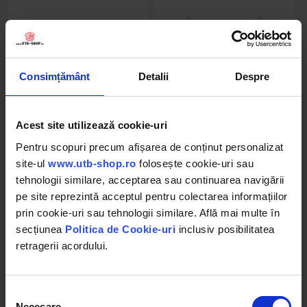
Consimțământ
Detalii
Despre
Acest site utilizează cookie-uri
DISBB92
BK71247
Pentru scopuri precum afișarea de conținut personalizat
Carenaj fata stanga
Capota motor Daewoo
Daewoo Cielo
Matiz 2
site-ul
www.utb-shop.ro
folosește cookie-uri sau
tehnologii similare, acceptarea sau continuarea navigării
pe site reprezintă acceptul pentru colectarea informațiilor
prin cookie-uri sau tehnologii similare. Află mai multe în
in stoc
stoc epuizat
secțiunea
Politica de Cookie-uri
inclusiv posibilitatea
Detalii
20.72 RON
retragerii acordului.
Detalii
Selecția
Necesare