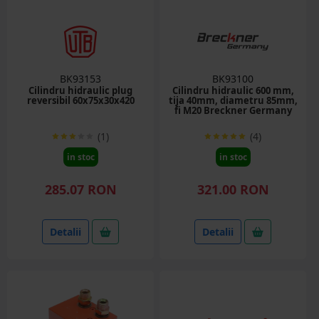
BK93153
BK93100
Cilindru hidraulic plug
Cilindru hidraulic 600 mm,
reversibil 60x75x30x420
tija 40mm, diametru 85mm,
fi M20 Breckner Germany
(1)
(4)
in stoc
in stoc
285.07 RON
321.00 RON
Detalii
Detalii