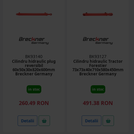
BK93140
BK93127
Cilindru hidraulic plug
Cilindru hidraulic Tractor
reversibil
Forestier
60x50x30x820x600mm
73x73x40x710x580x450mm
Breckner Germany
Breckner Germany
in stoc
in stoc
260.49 RON
491.38 RON
Detalii
Detalii