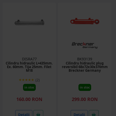
DISRA77
BK93139
Cilindru hidraulic L=435mm.
Cilindru hidraulic plug
Ex. 60mm. Tija 25mm. Filet
reversibil 68x72x30x370mm
M18
Breckner Germany
(2)
in stoc
in stoc
160.00 RON
299.00 RON
Detalii
Detalii