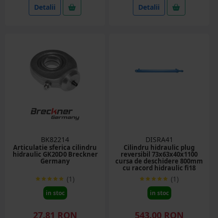
Detalii
Detalii
BK82214
DISRA41
Articulatie sferica cilindru
Cilindru hidraulic plug
hidraulic GK20D0 Breckner
reversibil 73x63x40x1100
Germany
cursa de deschidere 800mm
cu racord hidraulic fi18
(1)
(1)
in stoc
in stoc
27.81 RON
543.00 RON