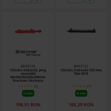
BK93126
BK93152
Cilindru hidraulic plug
Cilindru hidraulic 535 mm
reversibil
filet M18
60x50x30x420x200mm
Breckner Germany
(3)
(1)
in stoc
in stoc
198.51 RON
185.29 RON