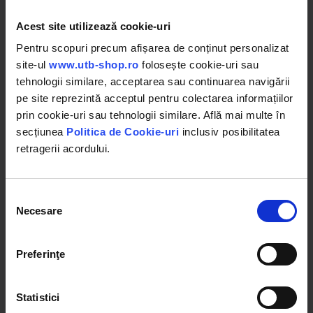
filet M20
filet M20
Acest site utilizează cookie-uri
Pentru scopuri precum afișarea de conținut personalizat
in stoc
in stoc
site-ul
www.utb-shop.ro
folosește cookie-uri sau
tehnologii similare, acceptarea sau continuarea navigării
240.11 RON
257.15 RON
pe site reprezintă acceptul pentru colectarea informațiilor
prin cookie-uri sau tehnologii similare. Află mai multe în
secțiunea
Politica de Cookie-uri
inclusiv posibilitatea
Detalii
Detalii
retragerii acordului.
Selecția
Necesare
consimțământului
Preferinţe
Statistici