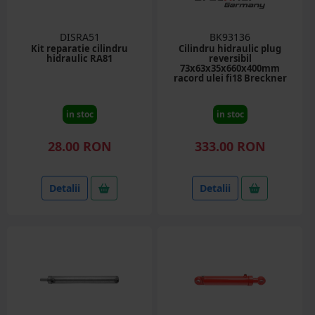
DISRA51
BK93136
Kit reparatie cilindru
Cilindru hidraulic plug
hidraulic RA81
reversibil
73x63x35x660x400mm
racord ulei fi18 Breckner
Germany
in stoc
in stoc
28.00 RON
333.00 RON
Detalii
Detalii