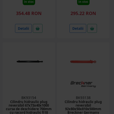
in stoc
in stoc
354.48 RON
295.22 RON
Detalii
Detalii
BK93154
BK93138
Cilindru hidraulic plug
Cilindru hidraulic plug
reversibil 67x73x40x1000
reversibil
cursa de deschidere 700mm
92x80x50x810x500mm
cu racord hidraulic fi18
Breckner Germany