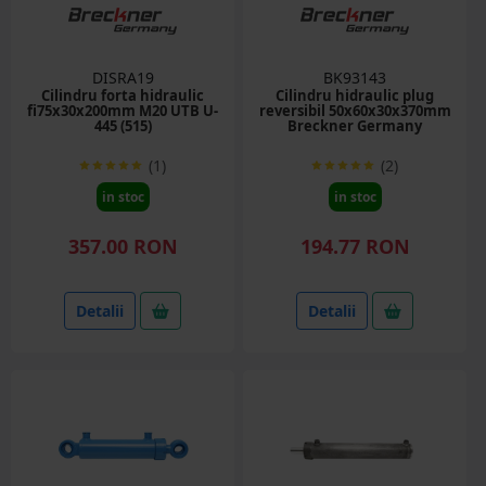
DISRA19
BK93143
Cilindru forta hidraulic
Cilindru hidraulic plug
fi75x30x200mm M20 UTB U-
reversibil 50x60x30x370mm
445 (515)
Breckner Germany
(1)
(2)
in stoc
in stoc
357.00 RON
194.77 RON
Detalii
Detalii