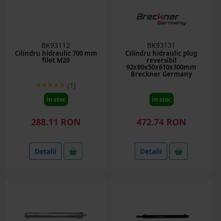
BK93112
BK93131
Cilindru hidraulic 700 mm
Cilindru hidraulic plug
filet M20
reversibil
92x80x50x610x300mm
Breckner Germany
(1)
in stoc
in stoc
288.11 RON
472.74 RON
Detalii
Detalii