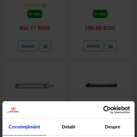
(2)
in stoc
in stoc
456.17 RON
599.00 RON
Detalii
Detalii
Consimțământ
Detalii
Despre
BK93109
BK93111
Cilindru hidraulic 500mm
Cilindru hidraulic 650 mm