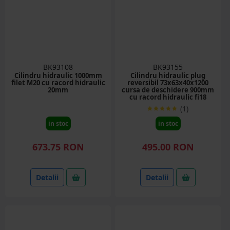
BK93108
BK93155
Cilindru hidraulic 1000mm
Cilindru hidraulic plug
filet M20 cu racord hidraulic
reversibil 73x63x40x1200
20mm
cursa de deschidere 900mm
cu racord hidraulic fi18
(1)
in stoc
in stoc
673.75 RON
495.00 RON
Detalii
Detalii