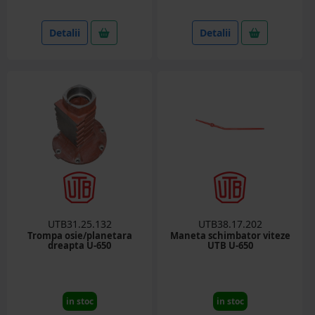
Detalii
Detalii
UTB31.25.132
UTB38.17.202
Trompa osie/planetara
Maneta schimbator viteze
dreapta U-650
UTB U-650
in stoc
in stoc