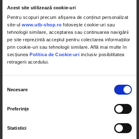
Acest site utilizează cookie-uri
(1)
Pentru scopuri precum afișarea de conținut personalizat
in stoc
in stoc
site-ul
www.utb-shop.ro
folosește cookie-uri sau
49.00 RON
207.00 RON
tehnologii similare, acceptarea sau continuarea navigării
pe site reprezintă acceptul pentru colectarea informațiilor
prin cookie-uri sau tehnologii similare. Află mai multe în
Detalii
Detalii
secțiunea
Politica de Cookie-uri
inclusiv posibilitatea
retragerii acordului.
Selecția
Necesare
consimțământului
Preferinţe
Statistici
UTB31.25.012
UTB38.42.185