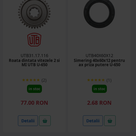
UTB31.17.116
UTB40X60X12
Roata dintata vitezele 2 si
Simering 40x60x12 pentru
MI UTB U-650
ax priza putere U-650
(2)
(1)
in stoc
in stoc
77.00 RON
2.68 RON
Detalii
Detalii