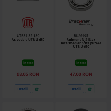
UTB31.35.130
BK26495
Ax pedale UTB U-650
Rulment NJ213 ax
intermediar priza putere
UTB U-650
in stoc
in stoc
98.05 RON
47.00 RON
Detalii
Detalii