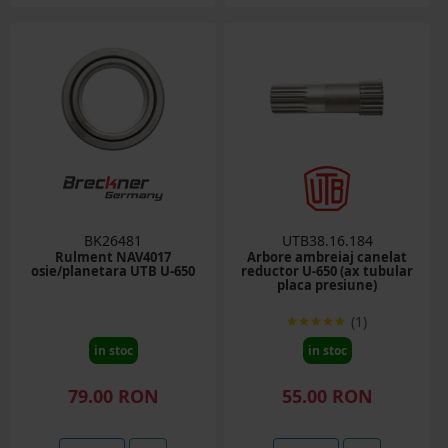
BK26481
UTB38.16.184
Rulment NAV4017
Arbore ambreiaj canelat
osie/planetara UTB U-650
reductor U-650 (ax tubular
placa presiune)
(1)
in stoc
in stoc
79.00 RON
55.00 RON