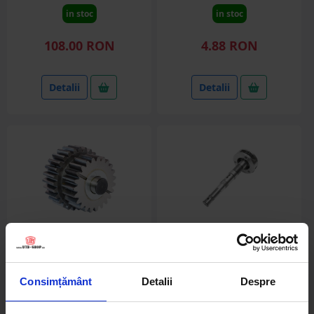
in stoc
in stoc
108.00 RON
4.88 RON
Detalii
Detalii
UTB31.16.036
UTB38.42.150
Consimțământ
Detalii
Despre
Satelit reductor ambreiaj
Arbore priza putere
complet UTB U-650
complet cu sateliti UTB U-
650 38.42.150/31.42.015