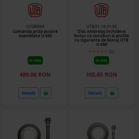
DISBR64
UTB31.16.010S
Comanda priza putere
Disc ambreiaj inchidere
asamblata U-650
butuc cu suruburi si piulite
cu sigurante de blocaj UTB
U-650
(2)
in stoc
in stoc
489.00 RON
105.65 RON
Detalii
Detalii