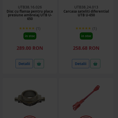
UTB38.16.026
UTB38.24.013
Disc cu flansa pentru placa
Carcasa sateliti diferential
presiune ambreiaj UTB U-
UTB U-650
650
(1)
(1)
in stoc
in stoc
289.00 RON
258.68 RON
Detalii
Detalii