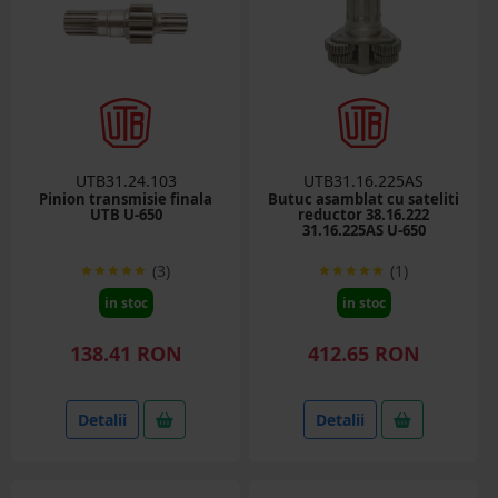
UTB31.24.103
UTB31.16.225AS
Pinion transmisie finala
Butuc asamblat cu sateliti
UTB U-650
reductor 38.16.222
31.16.225AS U-650
(3)
(1)
in stoc
in stoc
138.41 RON
412.65 RON
Detalii
Detalii