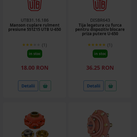
UTB31.16.186
DISBR643
Manson cuplare rulment
Tija legatura cu furca
presiune 551Z15 UTB U-650
pentru dispozitiv blocare
priza putere U-650
(1)
(1)
in stoc
in stoc
18.00 RON
36.25 RON
Detalii
Detalii