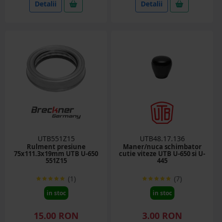
Detalii
Detalii
UTB551Z15
UTB48.17.136
Rulment presiune
Maner/nuca schimbator
75x111.3x19mm UTB U-650
cutie viteze UTB U-650 si U-
551Z15
445
(1)
(7)
in stoc
in stoc
15.00 RON
3.00 RON