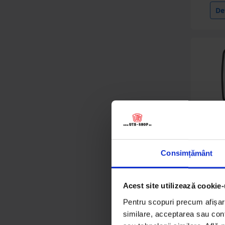
Renault
Det
(56 produse)
Ursus
(8 produse)
Wola
(5 produse)
Belarus
(5 produse)
David Brown
(21 produse)
Consimțământ
Ogli
Carraro
univer
(10 produse)
cu pr
Acest site utilizează cookie-
Lamborghini
(30 produse)
Pentru scopuri precum afișare
similare, acceptarea sau conti
36