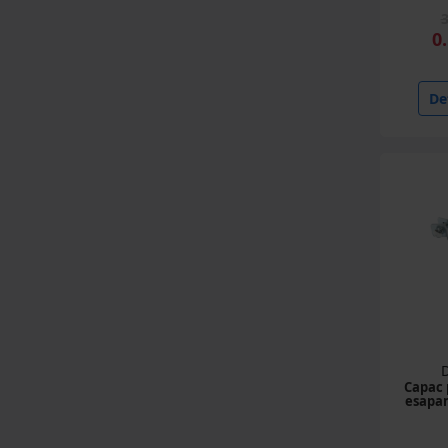
0
Det
Capac 
esapa