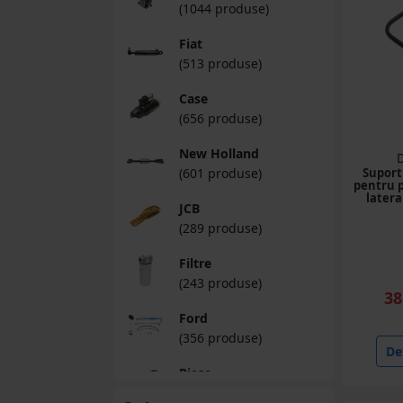
(1044 produse)
Fiat
(513 produse)
Case
(656 produse)
New Holland
(601 produse)
Suport
pentru p
later
JCB
(289 produse)
Filtre
(243 produse)
38
Ford
(356 produse)
Det
Piese
buldoexcavatoare