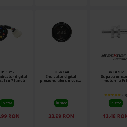
DISKX52
DISKX44
BK14302
ndicator digital
Indicator digital
Supapa unise
al cu 7 functii
presiune ulei universal
motorina Fi 
(8)
in stoc
in stoc
in stoc
.99 RON
33.99 RON
13.48 RO