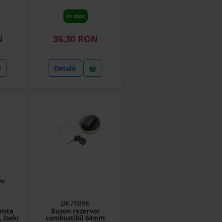
in stoc
N
36.30 RON
Detalii
BK79896
enta
Buson rezervor
 Iseki
combustibil 64mm