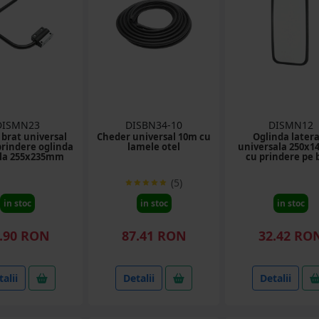
DISMN23
DISBN34-10
DISMN12
 brat universal
Cheder universal 10m cu
Oglinda latera
rindere oglinda
lamele otel
universala 250x
ala 255x235mm
cu prindere pe 
(5)
in stoc
in stoc
in stoc
.90 RON
87.41 RON
32.42 RO
alii
Detalii
Detalii