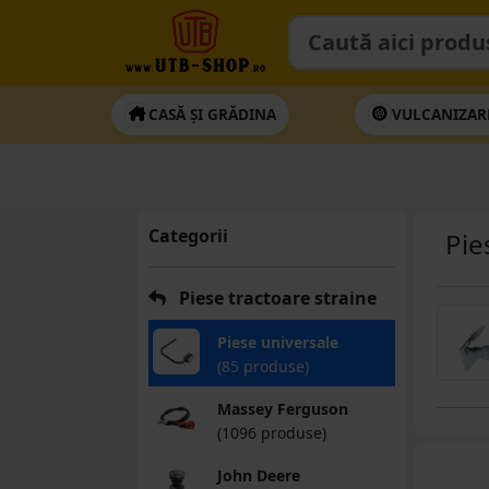
CASĂ ȘI GRĂDINA
VULCANIZAR
Categorii
Pie
Piese tractoare straine
Piese universale
(85 produse)
Massey Ferguson
(1096 produse)
John Deere