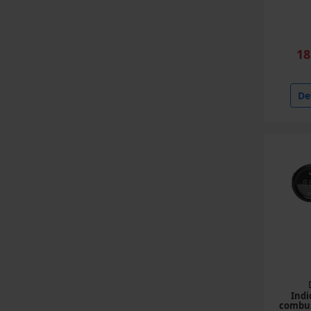
18
Det
Indi
combus