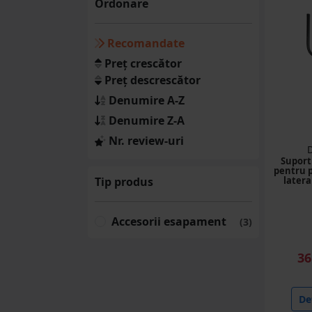
Ordonare
(150 produse)
Deutz
Recomandate
(194 produse)
Preț crescător
Kubota
Preț descrescător
(94 produse)
Denumire A-Z
Denumire Z-A
D-1010
(18 produse)
Nr. review-uri
Suport
Fendt
pentru p
(165 produse)
Tip produs
later
Perkins
Accesorii esapament
(213 produse)
(3)
Caterpillar
36
(114 produse)
Esapament
Det
(10 produse)