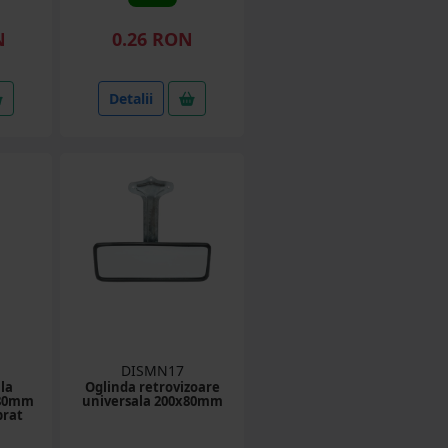
N
0.26 RON
Detalii
DISMN17
la
Oglinda retrovizoare
180mm
universala 200x80mm
brat