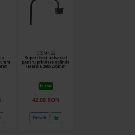
DISMN22
la
Suport brat universal
140mm
pentru prindere oglinda
brat
laterala 260x235mm
in stoc
N
42.08 RON
Detalii