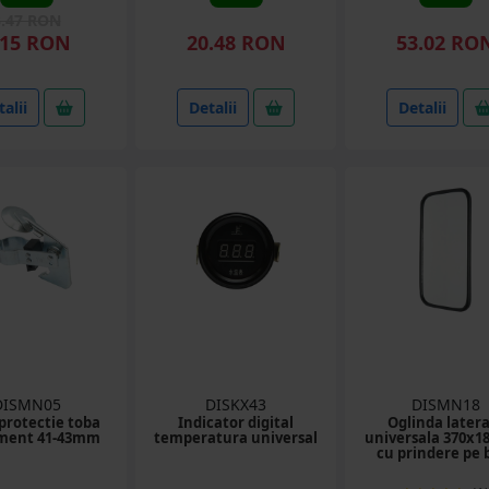
3.47 RON
.15 RON
20.48 RON
53.02 RO
alii
Detalii
Detalii
DISMN05
DISKX43
DISMN18
protectie toba
Indicator digital
Oglinda latera
ment 41-43mm
temperatura universal
universala 370x
cu prindere pe 