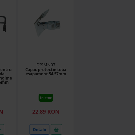
DISMN07
pentru
Capac protectie toba
nda
esapament 54-57mm
ungime
85mm
in stoc
ON
22.89 RON
Detalii