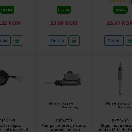
(1)
in stoc
in stoc
in stoc
.32 RON
33.99 RON
83.91 RO
alii
Detalii
Detalii
DISKX45
DISAF70
BK79410
cator digital
Pompa ambreiaj/frana,
Bujie incandesc
tibil universal
caramida pentru
pentru Mitsubishi,