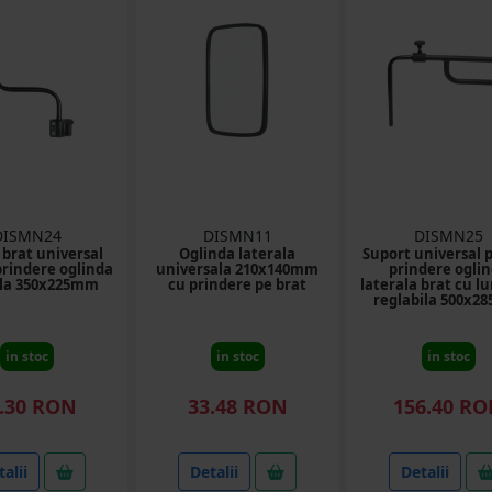
DISMN24
DISMN11
DISMN25
 brat universal
Oglinda laterala
Suport universal 
rindere oglinda
universala 210x140mm
prindere ogli
ala 350x225mm
cu prindere pe brat
laterala brat cu l
reglabila 500x2
in stoc
in stoc
in stoc
.30 RON
33.48 RON
156.40 R
alii
Detalii
Detalii