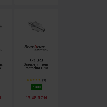
BK14303
ns
Supapa unisens
8
motorina Fi 10
(8)
in stoc
N
13.48 RON