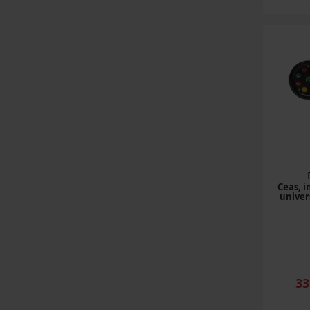
Claas
(76 produse)
Landini
(231 produse)
Valtra (Valmet)
(42 produse)
Same
(60 produse)
Ceas, i
Konig Traktoren
univers
(12 produse)
Steyr
(87 produse)
Zetor
33
(8 produse)