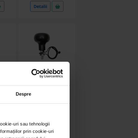
Detalii
BK90862
Despre
tal
Nuca volan neagra
metru
universala Breckner
Germany
(5)
ookie-uri sau tehnologii
in stoc
ormațiilor prin cookie-uri
N
13.11 RON