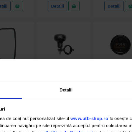
alii
Detalii
Detalii
DISMN13
BK90861
DISKX42
Detalii
nda laterala
Nuca volan universala
Indicator digi
sala 240x170mm
tip carbon Breckner
incarcare, volt
indere pe brat
Germany
universal
uri
(5)
a de conținut personalizat site-ul
www.utb-shop.ro
folosește c
in stoc
in stoc
in stoc
nuarea navigării pe site reprezintă acceptul pentru colectarea inf
.30 RON
17.82 RON
33.99 RO