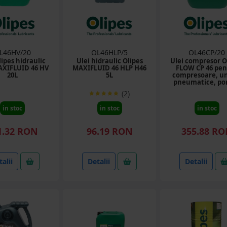
L46HV/20
OL46HLP/5
OL46CP/20
lipes hidraulic
Ulei hidraulic Olipes
Ulei compresor O
AXIFLUID 46 HV
MAXIFLUID 46 HLP H46
FLOW CP 46 pen
20L
5L
compresoare, un
pneumatice, p
vacuum 20L
(2)
in stoc
in stoc
in stoc
1.32 RON
96.19 RON
355.88 R
alii
Detalii
Detalii