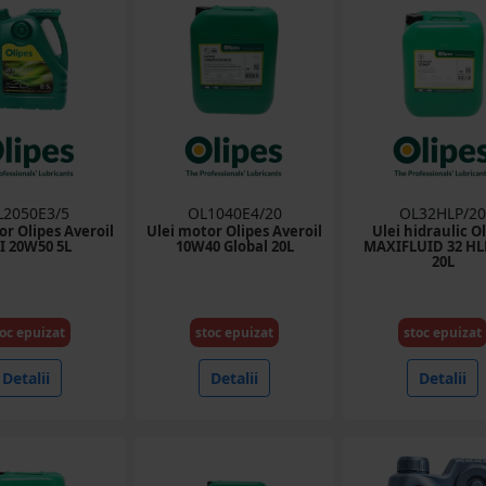
L2050E3/5
OL1040E4/20
OL32HLP/20
or Olipes Averoil
Ulei motor Olipes Averoil
Ulei hidraulic O
I 20W50 5L
10W40 Global 20L
MAXIFLUID 32 HL
20L
oc epuizat
stoc epuizat
stoc epuizat
Detalii
Detalii
Detalii