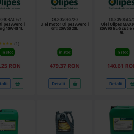
040RACE/1
OL2050E3/20
OL8090GL5/
Olipes Averoil
Ulei motor Olipes Averoil
Ulei Olipes MAX
ng 10W40 1L
GTI 20W50 20L
80W90 GL-5 cutie 
5L
(1)
in stoc
in stoc
in stoc
.25 RON
479.37 RON
140.61 R
alii
Detalii
Detalii