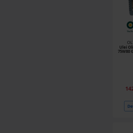
Antigel
(24 produse)
Ulei Deutz Fahr
(4 produse)
Ulei Manitou
OL
(15 produse)
Ulei O
75W80 G
Ulei Fendt
(5 produse)
Ulei Massey Ferguson
(5 produse)
14
Ulei Komatsu
(7 produse)
Det
Ulei Agco Parts
(8 produse)
Ulei GM