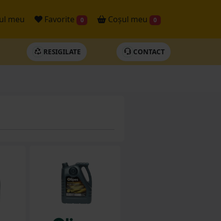
ul meu
Favorite
Coșul meu
0
0
RESIGILATE
CONTACT