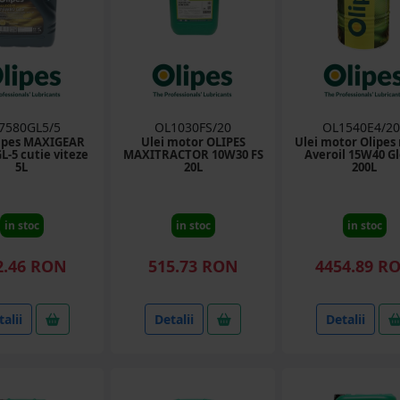
7580GL5/5
OL1030FS/20
OL1540E4/20
lipes MAXIGEAR
Ulei motor OLIPES
Ulei motor Olipes
L-5 cutie viteze
MAXITRACTOR 10W30 FS
Averoil 15W40 G
5L
20L
200L
in stoc
in stoc
in stoc
2.46 RON
515.73 RON
4454.89 R
alii
Detalii
Detalii