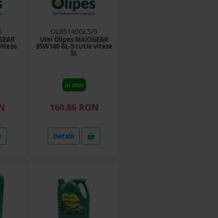
5
OL85140GL5/5
IGEAR
Ulei Olipes MAXIGEAR
viteze
85W140 GL-5 cutie viteze
5L
in stoc
ON
160.86 RON
Detalii