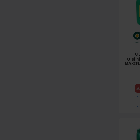
OL
Ulei h
MAXIFL
st