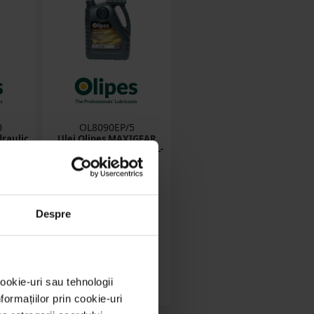
0
OL8090EP/5
draulic
Ulei Olipes MAXIGEAR
IFLUID
80W90 EP cutie viteze GL-
L
4 5L
stoc epuizat
Despre
Detalii
ookie-uri sau tehnologii
ormațiilor prin cookie-uri