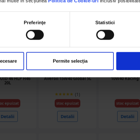
 mai multe în secțiunea
Politica de Cookie-uri
inclusiv posibilitat
Preferinţe
Statistici
necesare
Permite selecția
46HLP/20
OL1540E4/5
OL1040RACE
idraulic Olipes
Ulei motor Olipes motor
Ulei OLIPES Ave
UID 46 HLP H46
Averoil 15W40 Global 5L
10W40 Racing 
20L
(1)
oc epuizat
stoc epuizat
stoc epuizat
Detalii
Detalii
Detalii