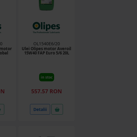
0
OL1540E6/20
 motor
Ulei Olipes motor Averoil
lobal
15W40 FAP Euro 5/6 20L
in stoc
ON
557.57 RON
Detalii