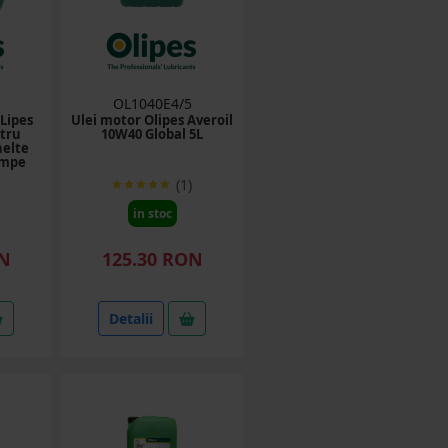
OL1040E4/5
Lipes
Ulei motor Olipes Averoil
tru
10W40 Global 5L
elte
ompe
(1)
in stoc
ON
125.30 RON
Detalii