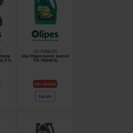
1
OL1540E3/5
viteze
Ulei Olipes motor Averoil
L-5 1L
TIR 15W40 5L
stoc epuizat
Detalii