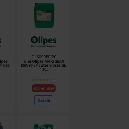
OL8090EP/20
lipes
Ulei Olipes MAXIGEAR
P H32
80W90 EP cutie viteze GL-
4 20L
(1)
stoc epuizat
Detalii