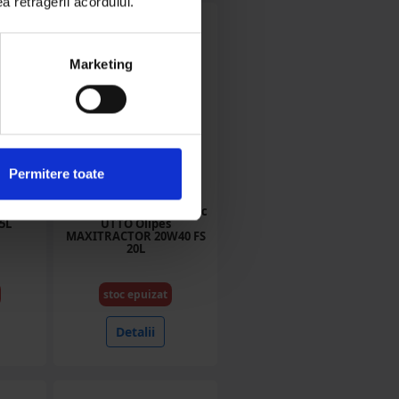
ea retragerii acordului.
Marketing
Permitere toate
/5
OL2040FS/20
roil
Ulei transmisie hidraulic
5L
UTTO Olipes
MAXITRACTOR 20W40 FS
20L
stoc epuizat
Detalii