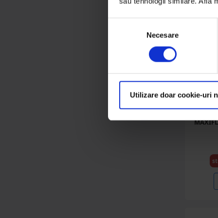
sau tehnologii similare. Află
Selecția
Necesare
consimțământului
Utilizare doar cookie-uri 
OL
Ulei h
MAXIFL
st