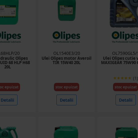
68HLP/20
OL1540E3/20
OL7590GL5/
idraulic Olipes
Ulei Olipes motor Averoil
Ulei Olipes cutie 
UID 68 HLP H68
TIR 15W40 20L
MAXIGEAR 75W90 G
20L
(1)
oc epuizat
stoc epuizat
stoc epuizat
Detalii
Detalii
Detalii