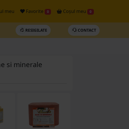
ul meu
Favorite
Coșul meu
0
0
RESIGILATE
CONTACT
e si minerale