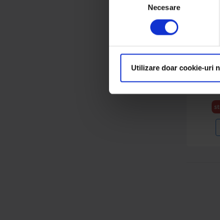
Necesare
consimțământului
Bloc
vitami
Utilizare doar cookie-uri 
pen
Brec
st