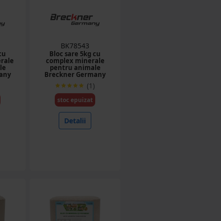
BK78543
cu
Bloc sare 5kg cu
erale
complex minerale
le
pentru animale
any
Breckner Germany
(1)
stoc epuizat
Detalii