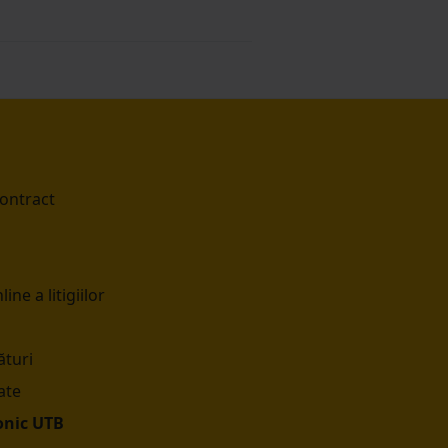
contract
ine a litigiilor
turi
ate
onic UTB