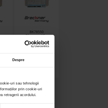
BK78550
g
Bloc sare 10kg
entru
multivitamine pentru
ner
animale Breckner
Germany
stoc epuizat
Despre
Detalii
ookie-uri sau tehnologii
ormațiilor prin cookie-uri
ea retragerii acordului.