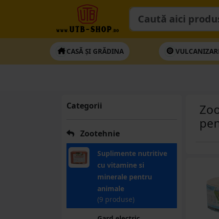
CASĂ ȘI GRĂDINA
VULCANIZAR
Categorii
Zoo
pen
Zootehnie
Suplimente nutritive
cu vitamine si
minerale pentru
animale
(9 produse)
Gard electric