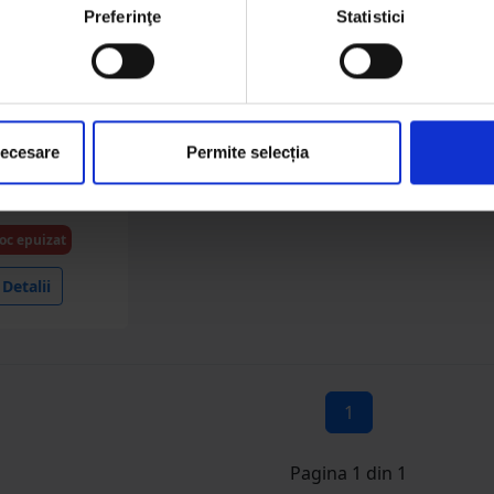
Preferinţe
Statistici
BK78547
 sare 10kg cu
ne si minerale
necesare
Permite selecția
tru animale
kner Germany
oc epuizat
Detalii
1
Pagina 1 din 1