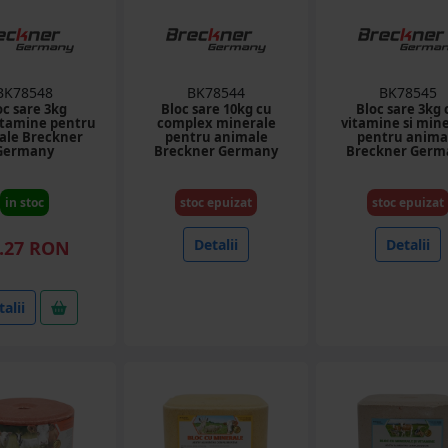
BK78548
BK78544
BK78545
oc sare 3kg
Bloc sare 10kg cu
Bloc sare 3kg 
itamine pentru
complex minerale
vitamine si min
ale Breckner
pentru animale
pentru anima
Germany
Breckner Germany
Breckner Germ
in stoc
stoc epuizat
stoc epuizat
Detalii
Detalii
.27 RON
alii