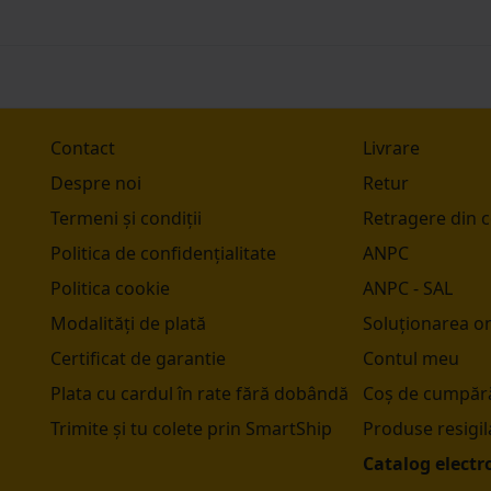
Contact
Livrare
Despre noi
Retur
Termeni și condiții
Retragere din 
Politica de confidențialitate
ANPC
Politica cookie
ANPC - SAL
Modalități de plată
Soluționarea onl
Certificat de garantie
Contul meu
Plata cu cardul în rate fără dobândă
Coș de cumpără
Trimite și tu colete prin SmartShip
Produse resigil
Catalog electr