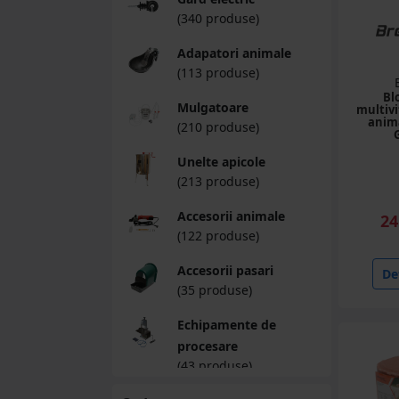
(340 produse)
Adapatori animale
(113 produse)
Bl
Mulgatoare
multiv
anim
(210 produse)
Unelte apicole
(213 produse)
Accesorii animale
24
(122 produse)
Accesorii pasari
Det
(35 produse)
Echipamente de
procesare
(43 produse)