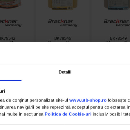
BK78542
BK78546
BK78549
 sare 3kg cu
Bloc sare 5kg cu
Bloc sare 5k
lex minerale
vitamine si minerale
multivitamine p
tru animale
pentru animale
animale Breck
kner Germany
Breckner Germany
Germany
(1)
oc epuizat
stoc epuizat
stoc epuizat
Detalii
Detalii
Detalii
Detalii
uri
a de conținut personalizat site-ul
www.utb-shop.ro
folosește c
nuarea navigării pe site reprezintă acceptul pentru colectarea inf
 mai multe în secțiunea
Politica de Cookie-uri
inclusiv posibilitat