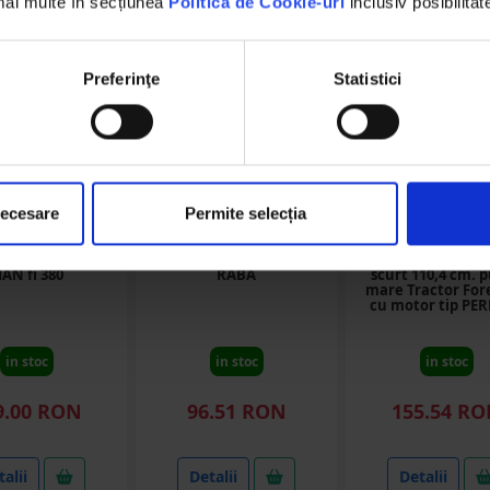
 mai multe în secțiunea
Politica de Cookie-uri
inclusiv posibilitat
Preferinţe
Statistici
necesare
Permite selecția
DISAF01
DISQ50
DISCG09
ambreiaj RABA
Cruce cardan 50x133
Arbore planetar 
AN fi 380
RABA
scurt 110,4 cm. 
mare Tractor For
cu motor tip PE
in stoc
in stoc
in stoc
9.00 RON
96.51 RON
155.54 R
alii
Detalii
Detalii