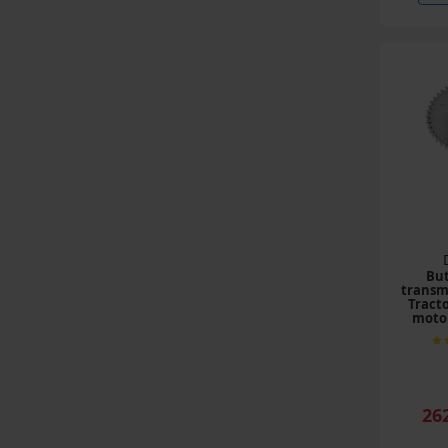
But
transmi
Tracto
motor
26