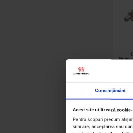
Pinion 
Tracto
Consimțământ
26
Acest site utilizează cookie-
Det
Pentru scopuri precum afișare
similare, acceptarea sau conti