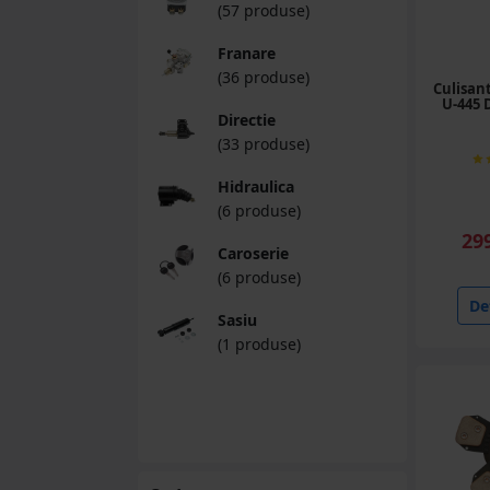
(57 produse)
Franare
(36 produse)
Culisan
U-445 
Directie
(33 produse)
Hidraulica
(6 produse)
29
Caroserie
(6 produse)
Det
Sasiu
(1 produse)