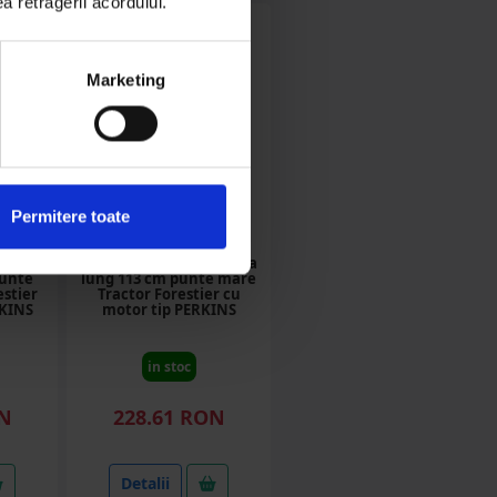
ea retragerii acordului.
Marketing
Permitere toate
DISCG08
stanga
Arbore planetar dreapta
punte
lung 113 cm punte mare
estier
Tractor Forestier cu
RKINS
motor tip PERKINS
in stoc
ON
228.61 RON
Detalii