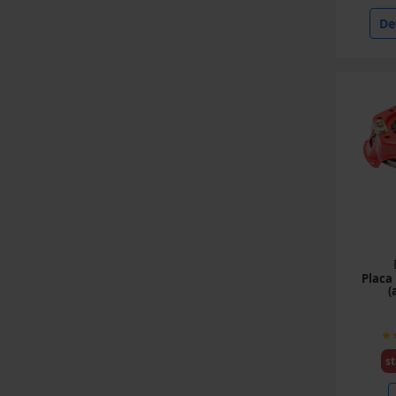
Det
Placa
(
st