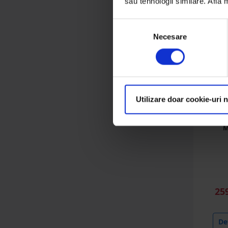
sau tehnologii similare. Află
Selecția
Necesare
consimțământului
Utilizare doar cookie-uri 
Disc 
M
25
Det