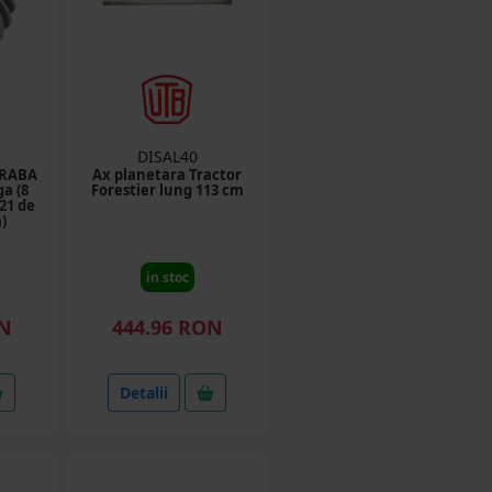
DISAL40
 RABA
Ax planetara Tractor
ga (8
Forestier lung 113 cm
 21 de
)
in stoc
ON
444.96 RON
Detalii