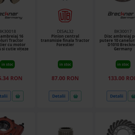
BK30018
DISAL32
BK30017
 ambreiaj 16
Pinion central
Disc ambreiaj p
luri Tractor
transmisie finala Tractor
putere 10 caneluri
tier cu motor
Forestier
D1010 Breckn
 si cutie viteze
Germany
asca Breckner
Germany
in stoc
in stoc
in stoc
6.34 RON
87.00 RON
133.00 R
alii
Detalii
Detalii