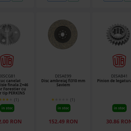
DISCG81
DISAE99
DISAB41
uc canelat
Disc ambreiaj fi310 mm
Pinion de legatu
sie finala Z=46
Saviem
r Forestier cu
 tip PERKINS
(1)
(1)
in stoc
in stoc
in stoc
2.00 RON
152.49 RON
30.86 RO