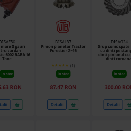
DISAF50
DISAL37
DISAG24
 mare 8 gauri
Pinion planetar Tractor
Grup conic spate
tru cardan
Forestier Z=16
cu dinti pe stan
sie 6002 RABA 16
dinti pinionul cu
Tone
dinti coroana
(1)
in stoc
in stoc
in stoc
6.63 RON
87.47 RON
300.00 R
alii
Detalii
Detalii