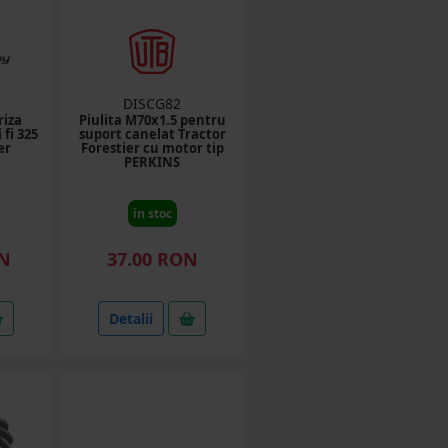
DISCG82
riza
Piulita M70x1.5 pentru
 fi 325
suport canelat Tractor
er
Forestier cu motor tip
PERKINS
in stoc
ON
37.00 RON
Detalii