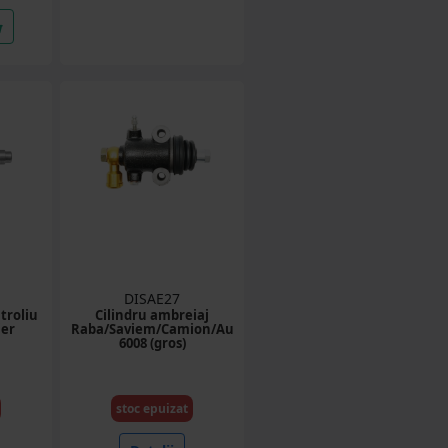
DISAE27
troliu
Cilindru ambreiaj
ier
Raba/Saviem/Camion/Autobuz
6008 (gros)
stoc epuizat