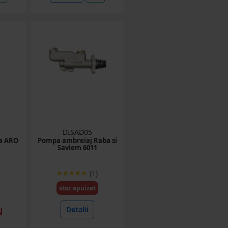
DISAD05
ra ARO
Pompa ambreiaj Raba si
Saviem 6011
(1)
stoc epuizat
Detalii
N