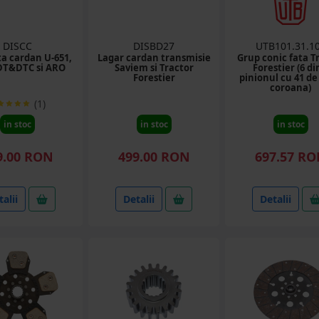
DISCC
DISBD27
UTB101.31.1
ta cardan U-651,
Lagar cardan transmisie
Grup conic fata T
DT&DTC si ARO
Saviem si Tractor
Forestier (6 di
Forestier
pinionul cu 41 de
coroana)
(1)
in stoc
in stoc
in stoc
9.00 RON
499.00 RON
697.57 R
alii
Detalii
Detalii