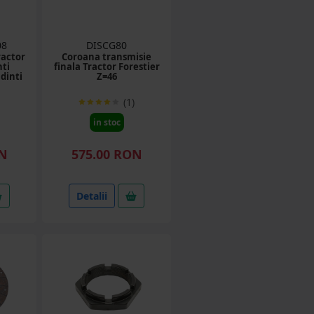
08
DISCG80
ractor
Coroana transmisie
nti
finala Tractor Forestier
 dinti
Z=46
(1)
in stoc
ON
575.00 RON
Detalii