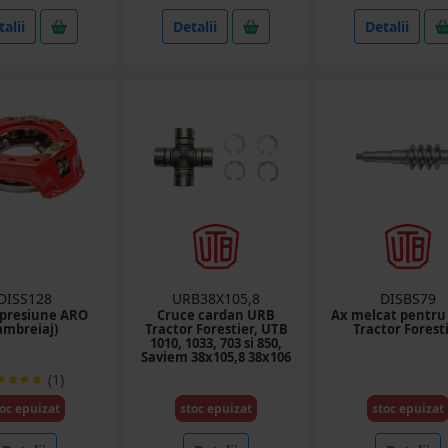
alii
Detalii
Detalii
DISS128
URB38X105,8
DISBS79
 presiune ARO
Cruce cardan URB
Ax melcat pentru 
ambreiaj)
Tractor Forestier, UTB
Tractor Forest
1010, 1033, 703 si 850,
Saviem 38x105,8 38x106
(1)
oc epuizat
stoc epuizat
stoc epuizat