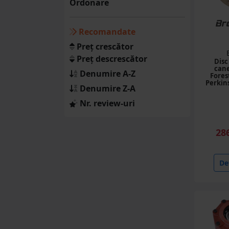
Ordonare
Recomandate
Preț crescător
Preț descrescător
Disc
cane
Denumire A-Z
Fores
Perkins
Denumire Z-A
romane
Nr. review-uri
28
Det