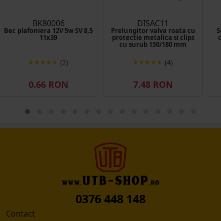
BK80006
DISAC11
Bec plafoniera 12V 5w SV 8,5
Prelungitor valva roata cu
S
11x39
protectie metalica si clips
cu surub 150/180 mm
(2)
(4)
0.66 RON
7.48 RON
0376 448 148
Contact