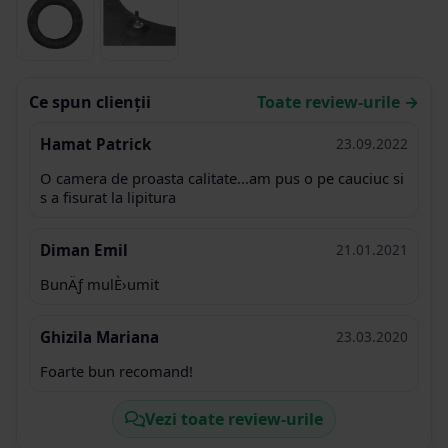
Ce spun clienții
Toate review-urile →
Hamat Patrick
23.09.2022
O camera de proasta calitate...am pus o pe cauciuc si
s a fisurat la lipitura
Diman Emil
21.01.2021
BunÄƒ mulÈ›umit
Ghizila Mariana
23.03.2020
Foarte bun recomand!
Vezi toate review-urile