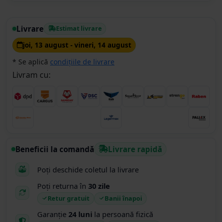
Livrare
Estimat livrare
joi, 13 august - vineri, 14 august
* Se aplică
condițiile de livrare
Livram cu:
Beneficii la comandă
Livrare rapidă
Poți deschide coletul la livrare
Poți returna în
30 zile
Retur gratuit
Banii înapoi
Garanție
24 luni
la persoană fizică