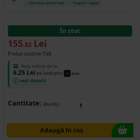
Service autorizat
Suport rapid
În stoc
155
Lei
.82
Prețul conține TVA
Rate online de la:
6.25 Lei
pe lună prin
vezi detalii
Cantitate:
(Bucăți)
Adaugă în coș