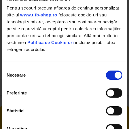
Pentru scopuri precum afișarea de conținut personalizat
site-ul
www.utb-shop.ro
folosește cookie-uri sau
tehnologii similare, acceptarea sau continuarea navigării
pe site reprezintă acceptul pentru colectarea informațiilor
prin cookie-uri sau tehnologii similare. Află mai multe în
DIS1400/38
DISCA650
Anvelopa agricola 1400/38
Camera de aer fata U-650
secțiunea
Politica de Cookie-uri
inclusiv posibilitatea
crampon U-650 10PR R-1
600-650/20 Tip valva TR15
Breckner Germany
retragerii acordului.
(4)
(3)
Selecția
1490.72 RON
38.63 RON
Necesare
consimțământului
Preferinţe
Statistici
RETUR EXTINS
Ai posibilitate de retur în 30 zile, comandă
produsele de care ai nevoie fără griji
Marketing