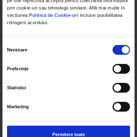
pe site reprezintă acceptul pentru colectarea informațiilor
prin cookie-uri sau tehnologii similare. Află mai multe în
secțiunea
Politica de Cookie-uri
inclusiv posibilitatea
in stoc
in stoc
retragerii acordului.
252.14 RON
10.30 RON
Selecția
Necesare
Detalii
Detalii
consimțământului
Preferinţe
Statistici
Marketing
DISMA81
DISMA85
Permitere toate