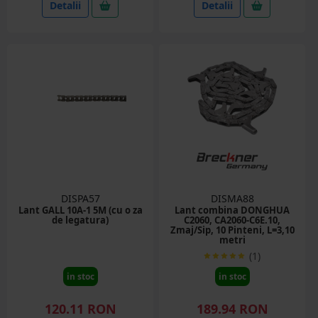
Detalii
Detalii
DISPA57
DISMA88
Lant GALL 10A-1 5M (cu o za
Lant combina DONGHUA
de legatura)
C2060, CA2060-C6E.10,
Zmaj/Sip, 10 Pinteni, L=3,10
metri
(1)
in stoc
in stoc
120.11 RON
189.94 RON