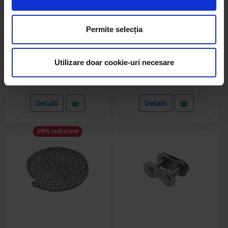
Lant GALL EP 12A-1 H12AH-1
Za legatura lant combina
cu za intarita
DONGHUA AZ27728, S55 CCL,
John Deere
Permite selecția
(1)
in stoc
in stoc
Utilizare doar cookie-uri necesare
240.80 RON
6.66 RON
Detalii
Detalii
29% reducere