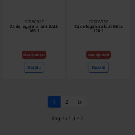
DISBC92Z
DISPA56Z
Za de legatura lant GALL
Za de legatura lant GALL
16B-1
12A-1
stoc epuizat
stoc epuizat
Detalii
Detalii
1
2
Pagina 1 din 2