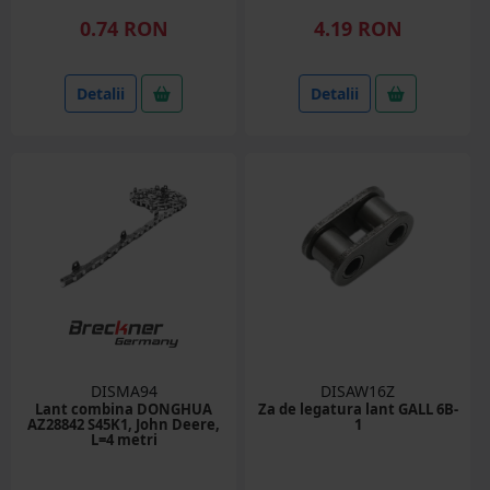
0.74 RON
4.19 RON
Detalii
Detalii
DISMA94
DISAW16Z
Lant combina DONGHUA
Za de legatura lant GALL 6B-
AZ28842 S45K1, John Deere,
1
L=4 metri