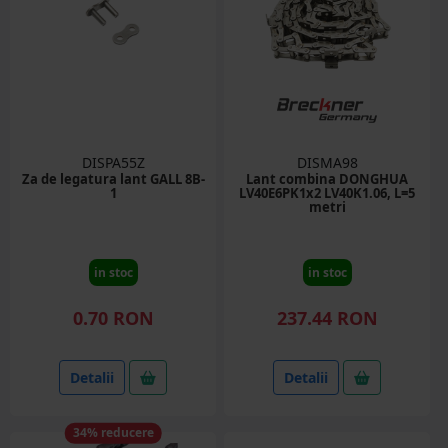
DISPA55Z
DISMA98
Za de legatura lant GALL 8B-
Lant combina DONGHUA
1
LV40E6PK1x2 LV40K1.06, L=5
metri
in stoc
in stoc
0.70 RON
237.44 RON
Detalii
Detalii
34% reducere