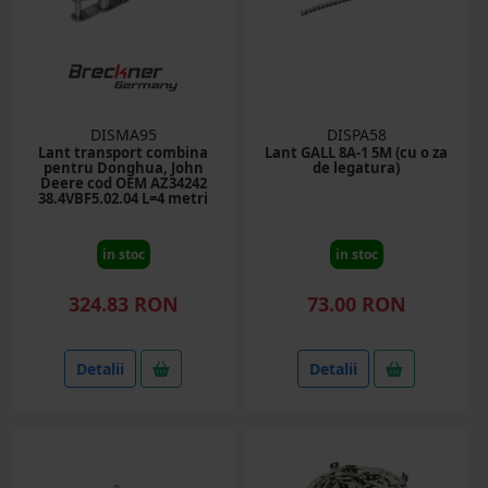
DISMA95
DISPA58
Lant transport combina
Lant GALL 8A-1 5M (cu o za
pentru Donghua, John
de legatura)
Deere cod OEM AZ34242
38.4VBF5.02.04 L=4 metri
in stoc
in stoc
324.83 RON
73.00 RON
Detalii
Detalii