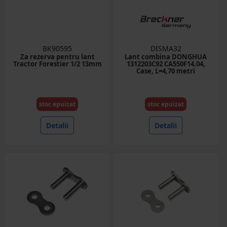
BK90595
DISMA32
Za rezerva pentru lant
Lant combina DONGHUA
Tractor Forestier 1/2 13mm
1312203C92 CA550F14.04,
Case, L=4,70 metri
stoc epuizat
stoc epuizat
Detalii
Detalii