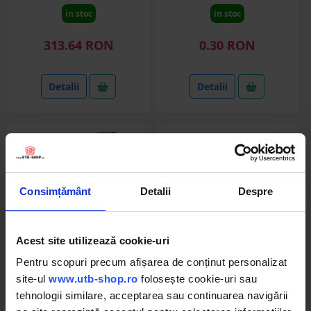
in stoc
in stoc
313.64 RON
0.30 RON
Detalii
Detalii
Consimțământ
Detalii
Despre
Acest site utilizează cookie-uri
Pentru scopuri precum afișarea de conținut personalizat
DISMA92
DISMA84
site-ul
www.utb-shop.ro
folosește cookie-uri sau
Lant combina DONGHUA
Za legatura lant combina
tehnologii similare, acceptarea sau continuarea navigării
1326221 CA627-CPEF5.07,
DONGHUA AZ28032 S55 OL,
Oros, 7 pinteni, L=2,15 metri
John Deere