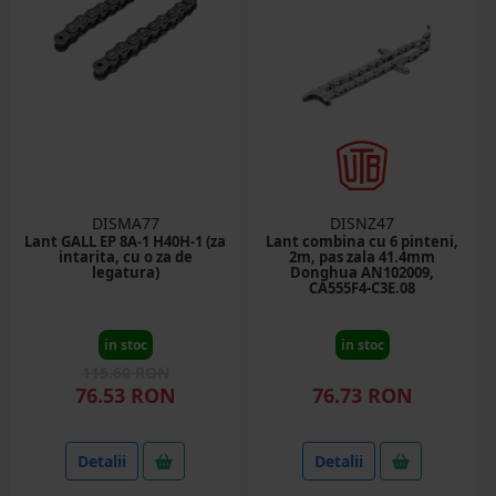
DISMA77
DISNZ47
Lant GALL EP 8A-1 H40H-1 (za
Lant combina cu 6 pinteni,
intarita, cu o za de
2m, pas zala 41.4mm
legatura)
Donghua AN102009,
CA555F4-C3E.08
in stoc
in stoc
115.60 RON
76.53 RON
76.73 RON
Detalii
Detalii