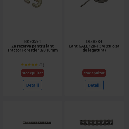
BK90594
DISBS84
Za rezerva pentru lant
Lant GALL 12B-1 5M (cu o za
Tractor Forestier 3/8 10mm
de legatura)
(1)
stoc epuizat
stoc epuizat
Detalii
Detalii