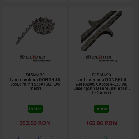
DISMA99
DISMA90
Lant combina DONGHUA
Lant combina DONGHUA
S55E8PK1*1 S55A1.02, L=5
AN102009 CA555F4-C3E.08,
metri
Case / John Deere, 8 Pinteni,
L=2 metri
in stoc
in stoc
353.50 RON
165.86 RON