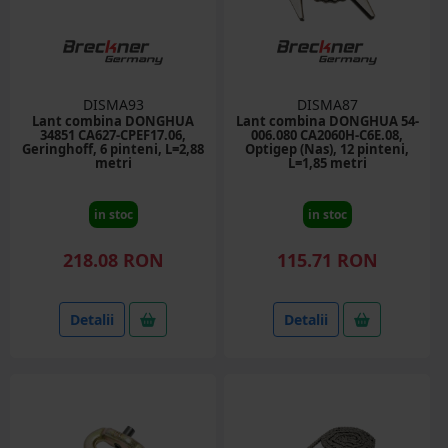
DISMA93
DISMA87
Lant combina DONGHUA
Lant combina DONGHUA 54-
34851 CA627-CPEF17.06,
006.080 CA2060H-C6E.08,
Geringhoff, 6 pinteni, L=2,88
Optigep (Nas), 12 pinteni,
metri
L=1,85 metri
in stoc
in stoc
218.08 RON
115.71 RON
Detalii
Detalii