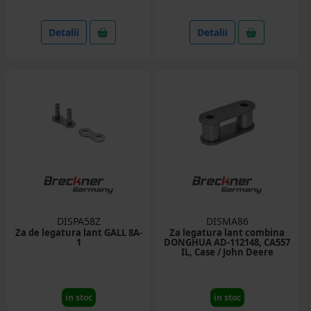
Detalii
Detalii
DISPA58Z
DISMA86
Za de legatura lant GALL 8A-
Za legatura lant combina
1
DONGHUA AD-112148, CA557
IL, Case / John Deere
in stoc
in stoc