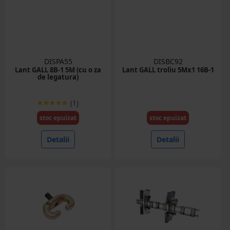
DISPA55
DISBC92
Lant GALL 8B-1 5M (cu o za
Lant GALL troliu 5Mx1 16B-1
de legatura)
(1)
stoc epuizat
stoc epuizat
Detalii
Detalii