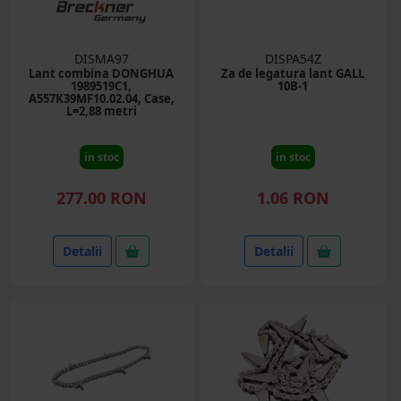
DISMA97
DISPA54Z
Lant combina DONGHUA
Za de legatura lant GALL
1989519C1,
10B-1
A557K39MF10.02.04, Case,
L=2,88 metri
in stoc
in stoc
277.00 RON
1.06 RON
Detalii
Detalii