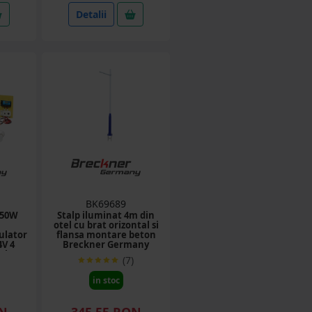
Detalii
BK69689
 50W
Stalp iluminat 4m din
otel cu brat orizontal si
ulator
flansa montare beton
4V 4
Breckner Germany
eckner
(7)
in stoc
ON
345.55 RON