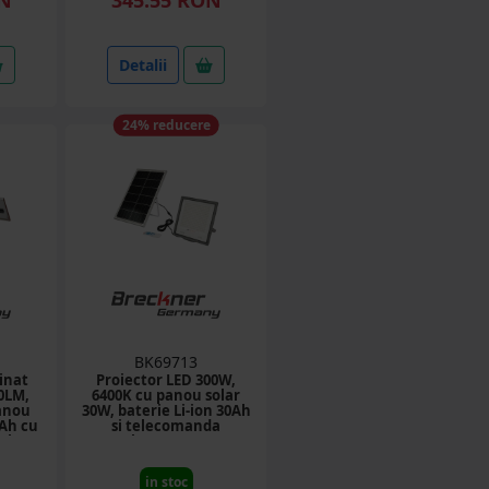
Detalii
24% reducere
BK69713
inat
Proiector LED 300W,
0LM,
6400K cu panou solar
panou
30W, baterie Li-ion 30Ah
6Ah cu
si telecomanda
eckner
Breckner Germany
in stoc