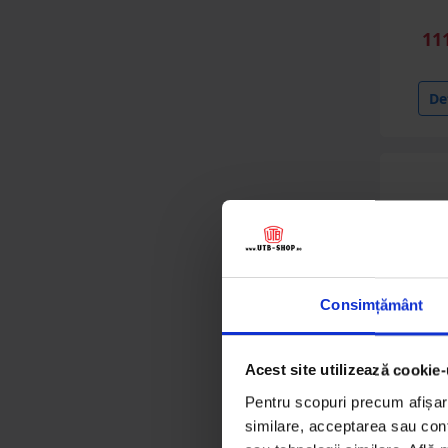
(10 produse)
11
Cotete si custi
(19 produse)
Det
Garduri si accesorii
(50 produse)
Echipamente de
curatenie
(30 produse)
Placi plexiglas
(3 produse)
Consimțământ
Gazon artificial
(6 produse)
Acest site utilizează cookie-
Toalete ecologice si
Lampa
fose septice
stradal 
Pentru scopuri precum afișare
IP67 
(6 produse)
similare, acceptarea sau conti
prin
Brec