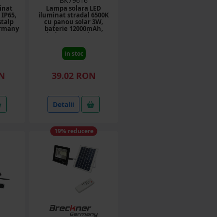
BK79616
inat
Lampa solara LED
 IP65,
iluminat stradal 6500K
stalp
cu panou solar 3W,
ermany
baterie 12000mAh,
prindere pe stalp IP67
Breckner Germany
in stoc
ON
39.02 RON
Detalii
19% reducere