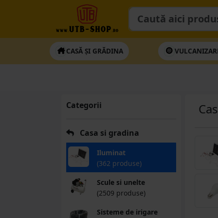
CASĂ ȘI GRĂDINA
VULCANIZAR
Categorii
Cas
Casa si gradina
Iluminat
(362 produse)
Scule si unelte
(2509 produse)
Sisteme de irigare