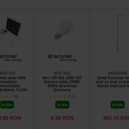
BK87420
BK87432
BK92688B
nou solar 50W
Bec LED 9W, 220V, E27
Stalp iluminat 5
otovoltaic
lumina calda 2700K,
otel cu brat orizon
ocristalin
810lm Breckner
flansa montare 
0x30mm 12-24V
Germany
 bricheta cu 4
(5)
(12)
i 9W Breckner
Germany
in stoc
in stoc
in stoc
8.80 RON
4.38 RON
465.10 R