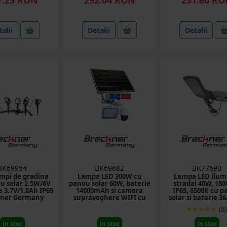
alii
Detalii
Detalii
BK69954
BK69682
BK77690
ampi de gradina
Lampa LED 300W cu
Lampa LED ilum
u solar 2.5W/6V
panou solar 60W, baterie
stradal 40W, 180
e 3.7V/1.8Ah IP65
14000mAh si camera
IP65, 6500K cu 
kner Germany
supraveghere WIFI cu
solar si baterie 3
alarma Breckner
prindere stalp Br
(8)
Germany
Germany
in stoc
in stoc
in stoc