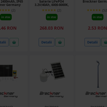
 2400mAh, IP65
baterie LiFePO4
Breckner Germ
kner Germany
3.2V/40Ah, 6000-8000K,
telecomanda IP65
(2)
(2)
(52
Breckner Germany
in stoc
in stoc
in stoc
.46 RON
268.03 RON
2.53 RO
alii
Detalii
Detalii