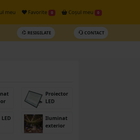
ul meu
Favorite
Coșul meu
0
0
RESIGILATE
CONTACT
inat
Proiector
ior
LED
i LED
Iluminat
exterior