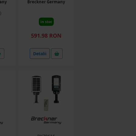
any
Breckner Germany
)
in stoc
N
591.98 RON
Detalii