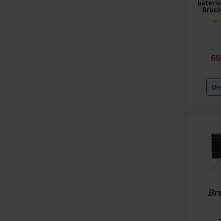
baterie
Brec
69
Det