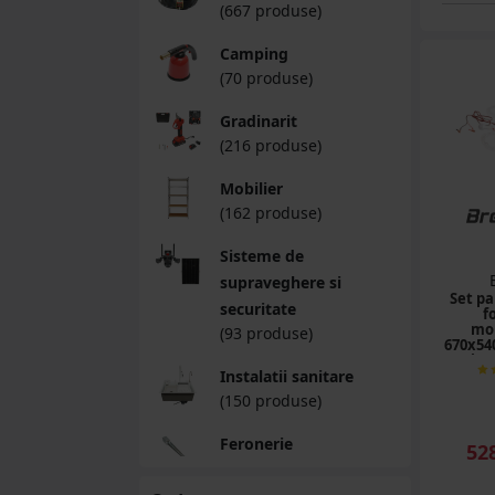
(667 produse)
Camping
(70 produse)
Gradinarit
(216 produse)
Mobilier
(162 produse)
Sisteme de
supraveghere si
Set pa
securitate
f
mon
(93 produse)
670x54
priza
Instalatii sanitare
becur
(150 produse)
Feronerie
52
(330 produse)