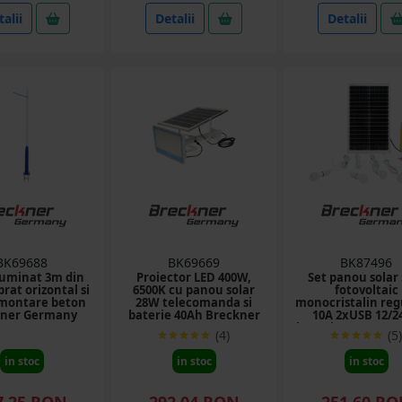
alii
Detalii
Detalii
BK69688
BK69669
BK87496
iluminat 3m din
Proiector LED 400W,
Set panou solar
brat orizontal si
6500K cu panou solar
fotovoltaic
 montare beton
28W telecomanda si
monocristalin reg
kner Germany
baterie 40Ah Breckner
10A 2xUSB 12/2
Germany
becuri LED 9W Br
(4)
(5)
Germany
in stoc
in stoc
in stoc
7.25 RON
292.04 RON
251.60 R