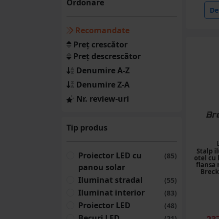
Ordonare
Aparate si masini
Det
gradinarit
Recomandate
(95 produse)
Preț crescător
Cutii depozitare
Preț descrescător
(124 produse)
Denumire A-Z
Aparate de spalat cu
Denumire Z-A
presiune
Nr. review-uri
(69 produse)
Corturi
Tip produs
(85 produse)
Panou solar apa calda
Stalp 
Proiector LED cu
(85)
otel cu 
(45 produse)
flansa
panou solar
Brec
Iluminat stradal
Sisteme de ventilatie
(55)
(29 produse)
Iluminat interior
(83)
Proiector LED
(48)
Lazi pentru scule
Becuri LED
23
(21)