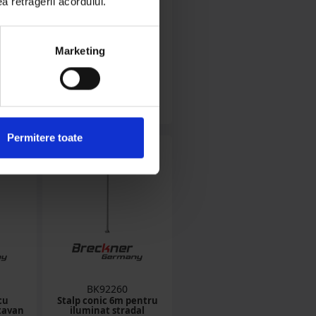
ea retragerii acordului.
(15)
in stoc
Marketing
ON
35.99 RON
Detalii
Permitere toate
BK92260
cu
Stalp conic 6m pentru
tavan
iluminat stradal