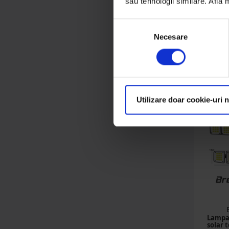
sau tehnologii similare. Află
Trambuline
(3 produse)
Selecția
Electrocasnice
Necesare
consimțământului
55
(12 produse)
Det
Utilizare doar cookie-uri 
Lampa
solar 