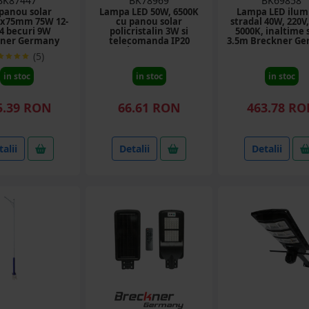
BK87447
BK78969
BK69858
 panou solar
Lampa LED 50W, 6500K
Lampa LED ilum
0x75mm 75W 12-
cu panou solar
stradal 40W, 220V,
 4 becuri 9W
policristalin 3W si
5000K, inaltime 
kner Germany
telecomanda IP20
3.5m Breckner G
Breckner Germany
(5)
in stoc
in stoc
in stoc
5.39 RON
66.61 RON
463.78 R
alii
Detalii
Detalii