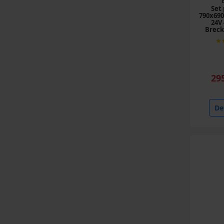
Set
790x69
24V
Brec
29
Det