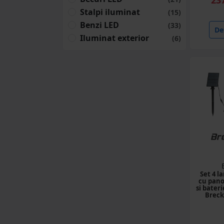
(22 produse)
Stalpi iluminat
(15)
Produse antidaunatori
Benzi LED
(33)
Det
(87 produse)
Iluminat exterior
(6)
Pompe de stropit
(45 produse)
Plasa umbrire
(35 produse)
Prelate
(25 produse)
Saci
(34 produse)
Benzi adezive
Set 4 l
cu pano
(38 produse)
si bateri
Brec
Aparate incalzire apa
menajera