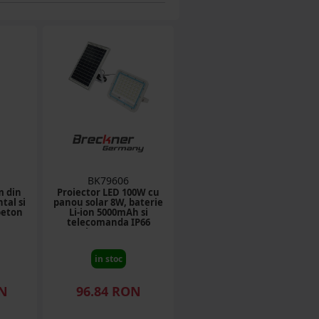
BK79606
m din
Proiector LED 100W cu
tal si
panou solar 8W, baterie
beton
Li-ion 5000mAh si
telecomanda IP66
Breckner Germany
in stoc
ON
96.84 RON