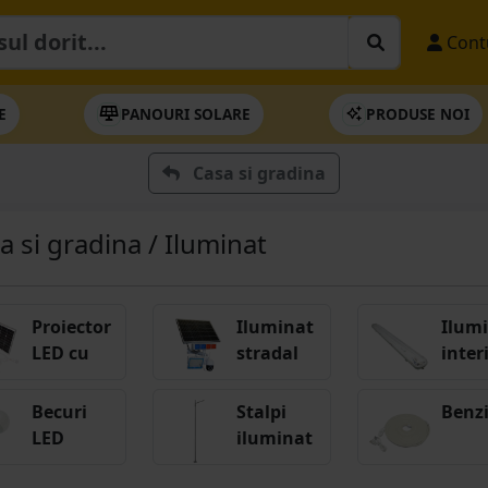
Cont
E
PANOURI SOLARE
PRODUSE NOI
Casa si gradina
a si gradina / Iluminat
Proiector
Iluminat
Ilum
LED cu
stradal
inter
panou
solar
Becuri
Stalpi
Benz
LED
iluminat