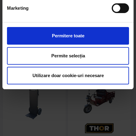
Triciclu electric BRECKNER
Triciclu electric 2200W,
GERMANY MODEL E VERDE
baterie 72V/75Ah cu
Marketing
1600W 60V 20AH
platforma basculabila
2.8mx1.4m, sarcina maxima
1500kg HERCULES 1 THOR
in stoc
in stoc
Permitere toate
6581.70 RON
12590.29 RON
Permite selecția
Detalii
Detalii
Utilizare doar cookie-uri necesare