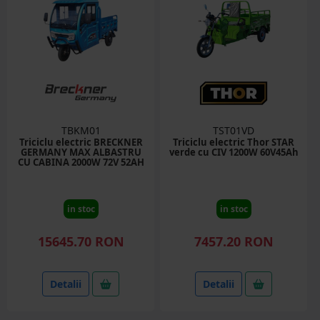
TBKM01
TST01VD
Triciclu electric BRECKNER
Triciclu electric Thor STAR
GERMANY MAX ALBASTRU
verde cu CIV 1200W 60V45Ah
CU CABINA 2000W 72V 52AH
in stoc
in stoc
15645.70 RON
7457.20 RON
Detalii
Detalii