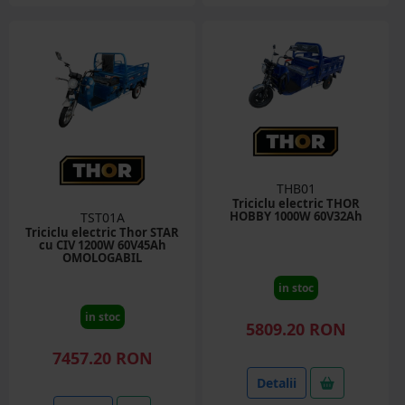
THB01
Triciclu electric THOR
HOBBY 1000W 60V32Ah
TST01A
Triciclu electric Thor STAR
cu CIV 1200W 60V45Ah
OMOLOGABIL
in stoc
in stoc
5809.20 RON
7457.20 RON
Detalii