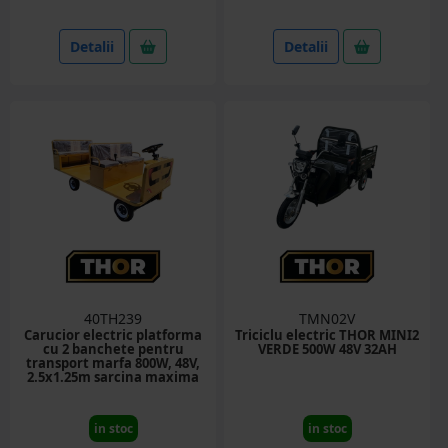
Detalii
Detalii
40TH239
TMN02V
Carucior electric platforma
Triciclu electric THOR MINI2
cu 2 banchete pentru
VERDE 500W 48V 32AH
transport marfa 800W, 48V,
2.5x1.25m sarcina maxima
800Kg THOR
in stoc
in stoc