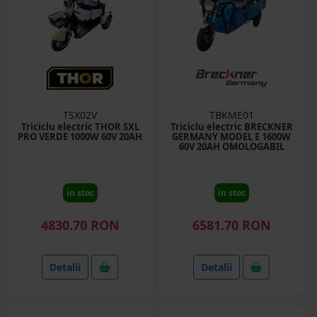
TSX02V
TBKME01
Triciclu electric THOR SXL
Triciclu electric BRECKNER
PRO VERDE 1000W 60V 20AH
GERMANY MODEL E 1600W
60V 20AH OMOLOGABIL
in stoc
in stoc
4830.70 RON
6581.70 RON
Detalii
Detalii