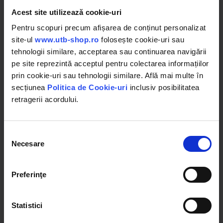
Acest site utilizează cookie-uri
Pentru scopuri precum afișarea de conținut personalizat
in stoc
in stoc
site-ul
www.utb-shop.ro
folosește cookie-uri sau
10032.20 RON
4727.70 RON
tehnologii similare, acceptarea sau continuarea navigării
pe site reprezintă acceptul pentru colectarea informațiilor
prin cookie-uri sau tehnologii similare. Află mai multe în
Detalii
Detalii
secțiunea
Politica de Cookie-uri
inclusiv posibilitatea
retragerii acordului.
Selecția
Necesare
consimțământului
Preferinţe
Statistici
TBKME02V
40TH173