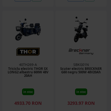
40TH269-A
SBKG01N
Triciclu electric THOR SX
Scuter electric BRECKNER
LONG2 albastru 600W 48V
G60 negru 500W 48V20Ah
20AH
in stoc
in stoc
4933.70 RON
3293.97 RON