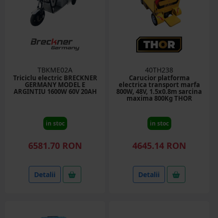
TBKME02A
40TH238
Triciclu electric BRECKNER
Carucior platforma
GERMANY MODEL E
electrica transport marfa
ARGINTIU 1600W 60V 20AH
800W, 48V, 1.5x0.8m sarcina
maxima 800Kg THOR
in stoc
in stoc
6581.70 RON
4645.14 RON
Detalii
Detalii