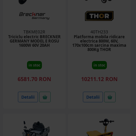
TBKME02R
40TH233
Triciclu electric BRECKNER
Platforma mobila ridicare
GERMANY MODEL E ROSU
electrica 800W, 60V,
1600W 60V 20AH
170x100cm sarcina maxima
800Kg THOR
in stoc
in stoc
6581.70 RON
10211.12 RON
Detalii
Detalii