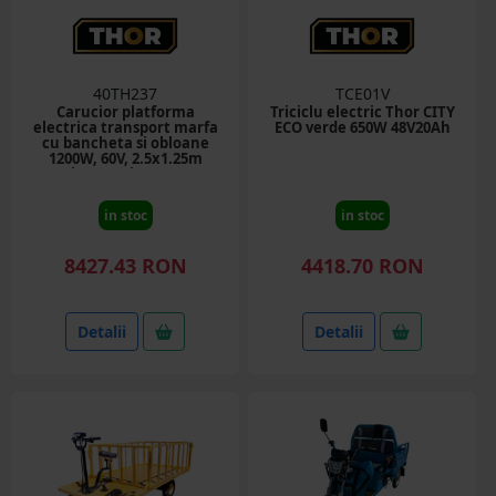
40TH237
TCE01V
Carucior platforma
Triciclu electric Thor CITY
electrica transport marfa
ECO verde 650W 48V20Ah
cu bancheta si obloane
1200W, 60V, 2.5x1.25m
sarcina maxima 1000Kg
THOR
in stoc
in stoc
8427.43 RON
4418.70 RON
Detalii
Detalii