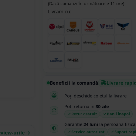
(Dacă comanzi în următoarele 11 ore)
Livram cu:
Beneficii la comandă
Livrare rapi
Poți deschide coletul la livrare
Poți returna în
30 zile
Retur gratuit
Banii înapoi
Garanție
24 luni
la persoană fizică
Service autorizat
Suport rap
eview-urile →