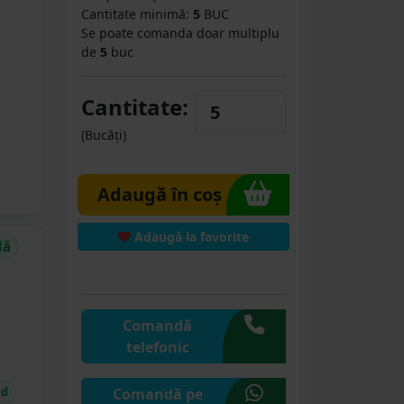
Cantitate minimă:
5
BUC
Se poate comanda doar multiplu
de
5
buc
Cantitate:
(Bucăți)
Adaugă în coș
Adaugă la favorite
dă
Comandă
telefonic
id
Comandă pe