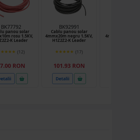
BK77792
BK92991
BK92990
lu panou solar
Cablu panou solar
Cablu panou so
10m rosu 1.5KV,
4mmx20m negru 1.5KV,
4mmx20m rosu 1.
Z2Z2-K Leader
H1Z2Z2-K Leader
H1Z2Z2-K Lead
(12)
(17)
(15
7.00 RON
101.93 RON
103.32 RO
etalii
Detalii
Detalii