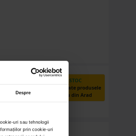
PRODUSE DIN STOC
Livrăm rapid, avem toate produsele
Despre
în depozitul nostru din Arad
ookie-uri sau tehnologii
ormațiilor prin cookie-uri