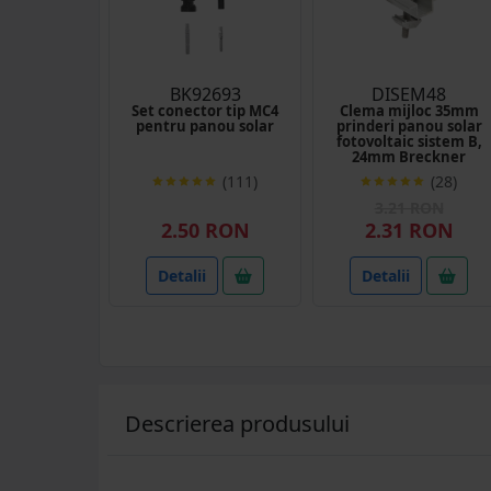
BK92693
DISEM48
Set conector tip MC4
Clema mijloc 35mm
pentru panou solar
prinderi panou solar
fotovoltaic sistem B,
24mm Breckner
Germany
(111)
(28)
3.21 RON
2.50 RON
2.31 RON
Detalii
Detalii
Descrierea produsului