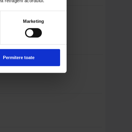
ea retragerii acordului.
Marketing
acest produs.
Permitere toate