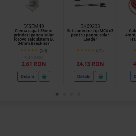
DISEM49
BK69239
Clema capat 35mm
Set conector tip MC4 x3
Cab
prinderi panou solar
pentru panou solar
4mmx
fotovoltaic sistem B,
Leader
H1
24mm Breckner
Germany
(50)
(21)
3.40 RON
2.61 RON
24.13 RON
4
Detalii
Detalii
D