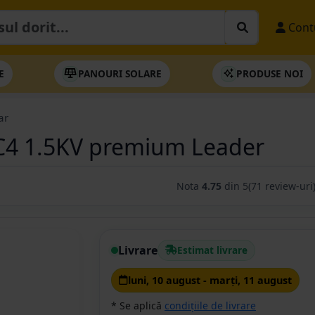
Cont
E
PANOURI SOLARE
PRODUSE NOI
ar
MC4 1.5KV premium Leader
Nota
4.75
din 5
(71 review-uri
Livrare
Estimat livrare
luni, 10 august - marţi, 11 august
* Se aplică
condițiile de livrare