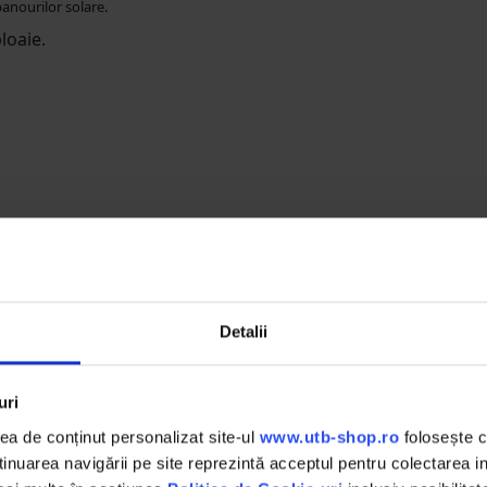
anourilor solare.
loaie.
DESCHIDERE COLET
,
La livrare, verifici produsele
Detalii
împreună cu șoferul înainte de a
face plata
uri
a de conținut personalizat site-ul
www.utb-shop.ro
folosește c
nuarea navigării pe site reprezintă acceptul pentru colectarea inf