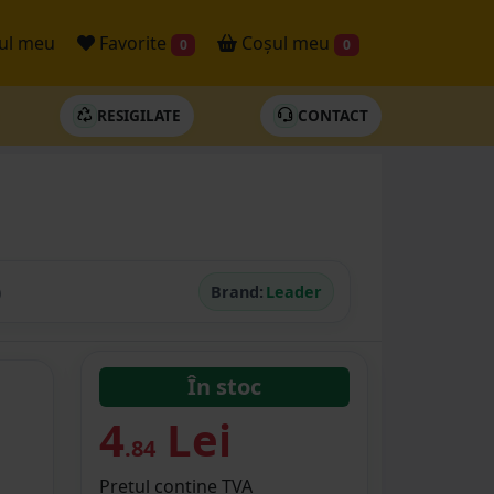
ul meu
Favorite
Coșul meu
0
0
RESIGILATE
CONTACT
)
Brand:
Leader
În stoc
4
Lei
.84
Prețul conține TVA