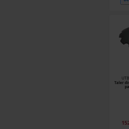
UTB
Taler di
pa
15