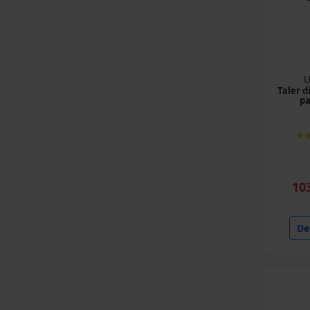
Accesorii balotat
(43 produse)
Bile tirant
(64 produse)
U
Taler d
pa
CPU
(34 produse)
Cuple rapide
(41 produse)
10
Arcuri scormonitoare
(13 produse)
Det
Fulii universale
(9 produse)
Maschio Gaspardo
(17 produse)