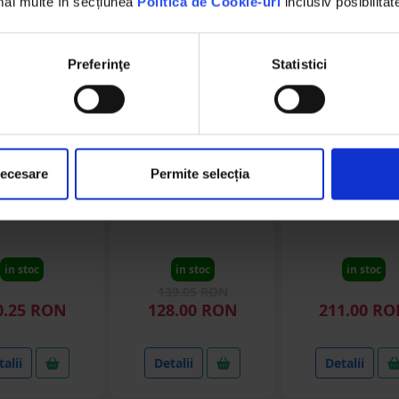
 mai multe în secțiunea
Politica de Cookie-uri
inclusiv posibilitat
Preferinţe
Statistici
DISCX75
DISBV22
DISCX76
necesare
Permite selecția
rat disc 36x36
Ax patrat lung M27
Ax patrat disc 3
75mm M29 C+F
220cm lungime, patrat
L=1850mm M29 
ntru talere
de 29 mm
pentru taler
in stoc
in stoc
in stoc
139.05 RON
0.25 RON
128.00 RON
211.00 R
alii
Detalii
Detalii