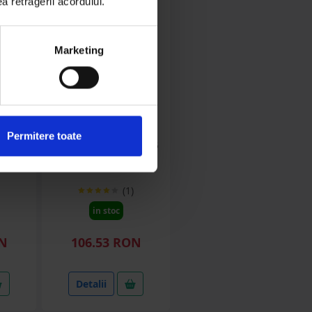
ea retragerii acordului.
Marketing
DISEA89
Permitere toate
6x36
Taler disc crestat 560x5
C+F
patrat de 37
e
(1)
in stoc
ON
106.53 RON
Detalii