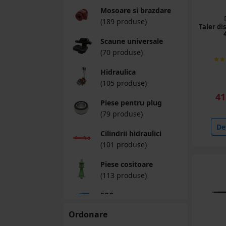
Mosoare si brazdare
(189 produse)
Taler di
Scaune universale
(70 produse)
Hidraulica
(105 produse)
41
Piese pentru plug
(79 produse)
Det
Cilindrii hidraulici
(101 produse)
Piese cositoare
(113 produse)
SPC
(110 produse)
Ordonare
Erbicidator