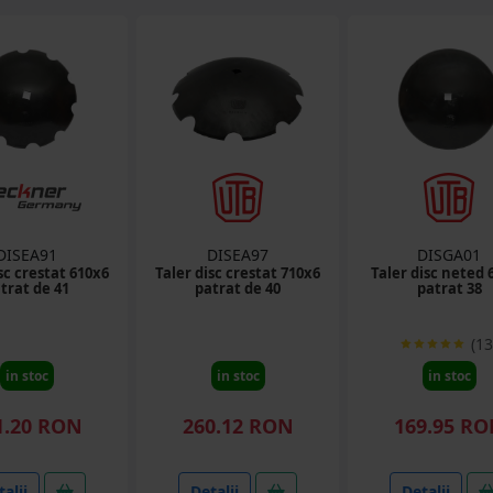
DISEA91
DISEA97
DISGA01
sc crestat 610x6
Taler disc crestat 710x6
Taler disc neted 
trat de 41
patrat de 40
patrat 38
(13
in stoc
in stoc
in stoc
1.20 RON
260.12 RON
169.95 R
alii
Detalii
Detalii