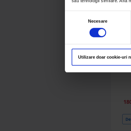
sau tehnologii similare. Află
Selecția
Necesare
consimțământului
Utilizare doar cookie-uri 
Ax pat
L=15
pe
18
Det