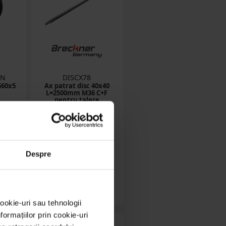
7N
DISCX78
560x5
Ax patrat disc 40x40
L=2500mm M36 C+F
pentru talere
)
in stoc
Despre
ON
421.27 RON
Detalii
ookie-uri sau tehnologii
ormațiilor prin cookie-uri