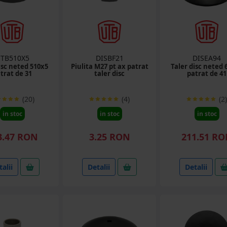
TB510X5
DISBF21
DISEA94
isc neted 510x5
Piulita M27 pt ax patrat
Taler disc neted 
trat de 31
taler disc
patrat de 41
(20)
(4)
(2)
in stoc
in stoc
in stoc
3.47 RON
3.25 RON
211.51 R
alii
Detalii
Detalii