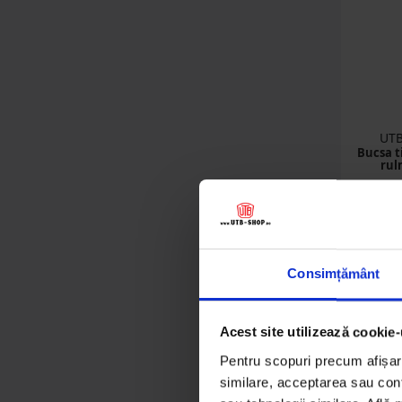
Semering
(55 produse)
Culegatoare porumb
(4 produse)
Ridicatoare de lan
(3 produse)
UTB
Bucsa t
rul
Consimțământ
11
Det
Acest site utilizează cookie-
Pentru scopuri precum afișare
similare, acceptarea sau conti