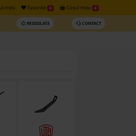
ul meu
Favorite
Coșul meu
0
0
RESIGILATE
CONTACT