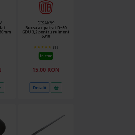
W
DISAK89
lat
Bucsa ax patrat D=50
e 30mm
GDU 3,2 pentru rulment
6310
(1)
in stoc
N
15.00 RON
Detalii