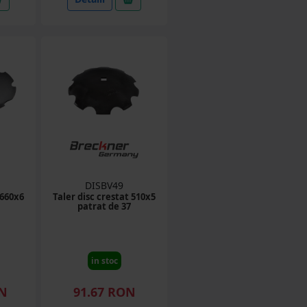
DISBV49
 660x6
Taler disc crestat 510x5
patrat de 37
in stoc
ON
91.67 RON