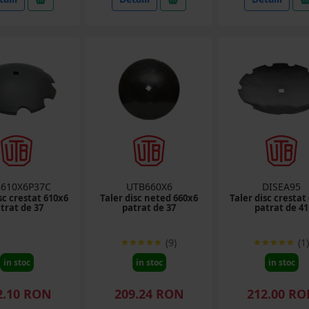
610X6P37C
UTB660X6
DISEA95
sc crestat 610x6
Taler disc neted 660x6
Taler disc crestat
trat de 37
patrat de 37
patrat de 41
(9)
(1)
in stoc
in stoc
in stoc
2.10 RON
209.24 RON
212.00 R