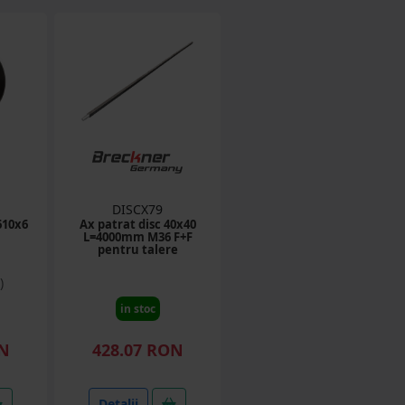
DISCX79
610x6
Ax patrat disc 40x40
L=4000mm M36 F+F
pentru talere
)
in stoc
ON
428.07 RON
Detalii