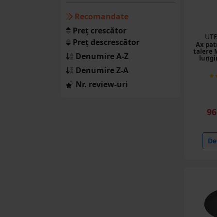
(129 produse)
Recomandate
Motoare
Preț crescător
UTB
(32 produse)
Preț descrescător
Ax patr
talere 
Denumire A-Z
lungi
SUP
Denumire Z-A
(44 produse)
Nr. review-uri
Cilindrii basculare
(43 produse)
96
Accesorii pentru
balotat
(47 produse)
Det
Degete
balotiere/combine
(68 produse)
Lanturi
(52 produse)