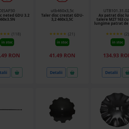
DISAP30
utb460x3,5c
UTB101.31.0
sc neted GDU 3.2
Taler disc crestat GDU-
Ax patrat disc l
460x3.5N
3,2 460x3,5C
talere M27 163 cu
lungime patrat d
(118)
(21)
(2)
in stoc
in stoc
in stoc
.49 RON
41.49 RON
134.93 R
alii
Detalii
Detalii