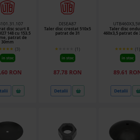
101.31.107
DISEA87
UTB460X3,5
at disc scurt 8
Taler disc crestat 510x5
Taler disc ondu
M27 148 cu 153.5
patrat de 31
460x3,5 patrat d
me, patrat de
30mm
(3)
(1)
(1)
in stoc
in stoc
in stoc
.60 RON
87.78 RON
89.61 RO
alii
Detalii
Detalii