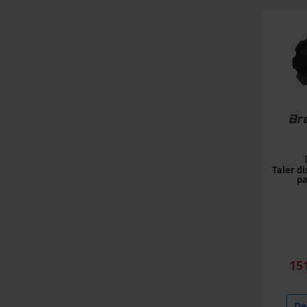
Taler di
pa
15
Det