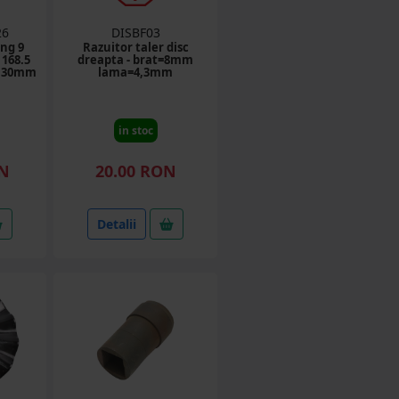
26
DISBF03
ung 9
Razuitor taler disc
 168.5
dreapta - brat=8mm
e 30mm
lama=4,3mm
in stoc
ON
20.00 RON
Detalii