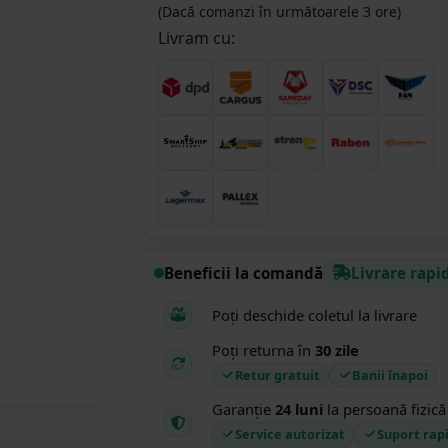
(Dacă comanzi în următoarele 3 ore)
Livram cu:
Beneficii la comandă
Livrare rapi
Poți deschide coletul la livrare
Poți returna în
30 zile
Retur gratuit
Banii înapoi
Garanție
24 luni
la persoană fizică
Service autorizat
Suport rap