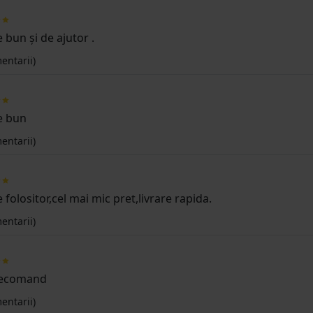
 bun și de ajutor .
entarii)
e bun
entarii)
 folositor,cel mai mic pret,livrare rapida.
entarii)
recomand
entarii)