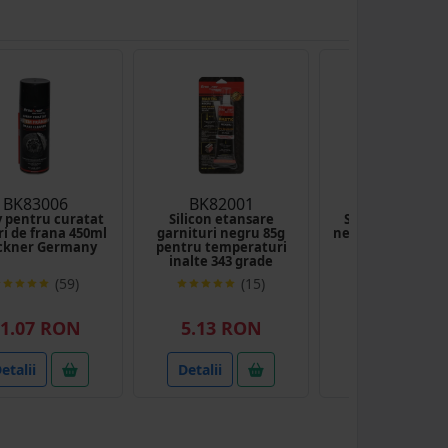
BK83006
BK82001
FOX039
y pentru curatat
Silicon etansare
Spray vopsea M
ri de frana 450ml
garnituri negru 85g
negru lucios 039 
ckner Germany
pentru temperaturi
inalte 343 grade
(59)
(15)
(81
1.07 RON
5.13 RON
10.05 RO
etalii
Detalii
Detalii