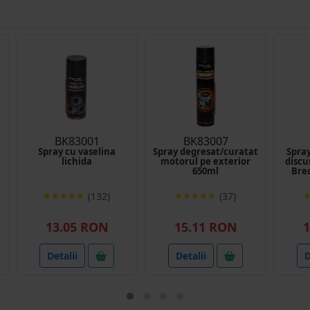
BK83001
BK83007
e
Spray cu vaselina
Spray degresat/curatat
Spra
lichida
motorul pe exterior
discu
650ml
Bre
(132)
(37)
13.05 RON
15.11 RON
1
Detalii
Detalii
D