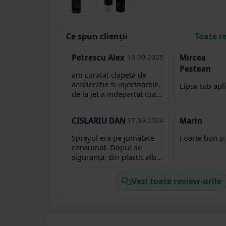
Ce spun clienții
Toate r
Petrescu Alex
16.09.2025
Mircea
Pestean
am curatat clapeta de
acceleratie si injectoarele.
Lipsa tub apl
de la jet a indepartat toate
depunerile, nici nu era
nevoie sa las sa se
CISLARIU DAN
17.09.2024
Marin
inmoaie. perfect!
Spreyul era pe jumătate
Foarte bun și 
consumat. Dopul de
siguranță, din plastic alb,
ieșia fără să se rupă de
inelul de jos, motiv pentru
Vezi toate review-urile
care înclin să cred că
cineva la mai folosit. Mi-a
ajuns cam la limită pentru
curățarea a două
carburatoare. Sunt un pic