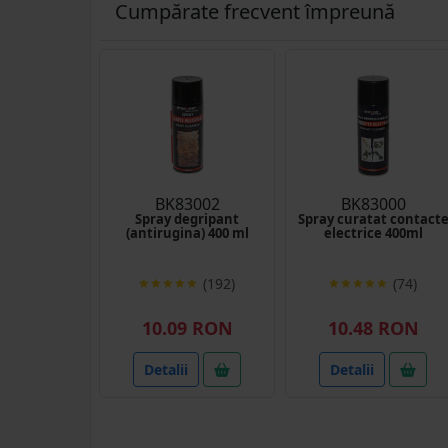
Cumpărate frecvent împreună
cam dezamăgit. Calitatea
produsului este bună iar
prețul la fel, însă aș fi
dorit să primesc tubul
întreg. Acord doar 3 stele
doar pentru că spreyul nu
era întreg.
BK83002
BK83000
Spray degripant
Spray curatat contact
(antirugina) 400 ml
electrice 400ml
(192)
(74)
10.09 RON
10.48 RON
Detalii
Detalii