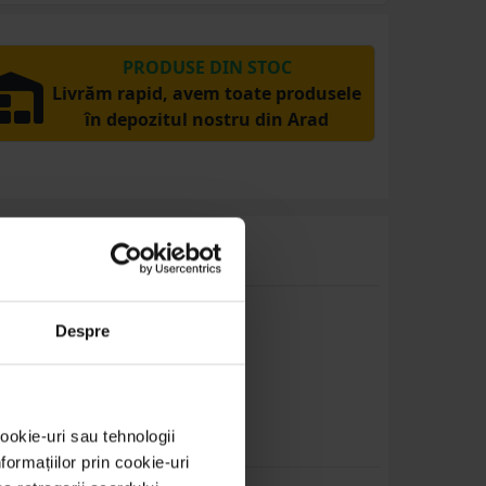
PRODUSE DIN STOC
Livrăm rapid, avem toate produsele
în depozitul nostru din Arad
Despre
acest produs.
ookie-uri sau tehnologii
ormațiilor prin cookie-uri