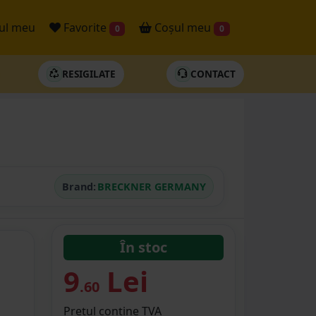
ul meu
Favorite
Coșul meu
0
0
RESIGILATE
CONTACT
Brand:
BRECKNER GERMANY
În stoc
9
Lei
.60
Prețul conține TVA