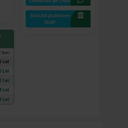
Comandă pe CHAT
Solicită publicare
SEAP
i
/ buc
0 Lei
0 Lei
2 Lei
4 Lei
6 Lei