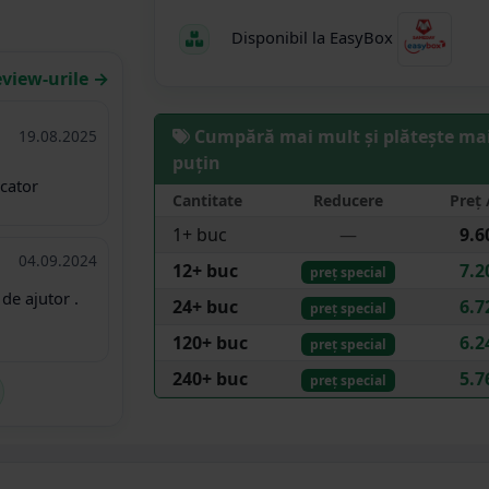
Disponibil la EasyBox
eview-urile →
Cumpără mai mult și plătește ma
19.08.2025
puțin
icator
Cantitate
Reducere
Preț 
1+ buc
—
9.6
04.09.2024
12+ buc
7.2
preț special
de ajutor .
24+ buc
6.7
preț special
120+ buc
6.2
preț special
240+ buc
5.7
preț special