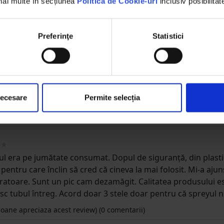
 mai multe în secțiunea
Politica de Cookie-uri
inclusiv posibilitat
atat clapeta de acceleratie si injectoarele. de la jet a indep
Preferinţe
Statistici
 se inmoaie. perfect!
entarii)
necesare
Permite selecția
tub aplicator
entarii)
l era pe jumătate consumat. Dopul de siguranță, din plastic a
pentru care înclin să cred că cineva la mai folosit. Mi-a aj
atoare. Sunt un pic cam dezamăgit. Calitatea produsului este 
c tubul întreg. Acord doar 3 stele doar pentru că spreyul n
oane apreciaza acest review)
(0 comentarii)