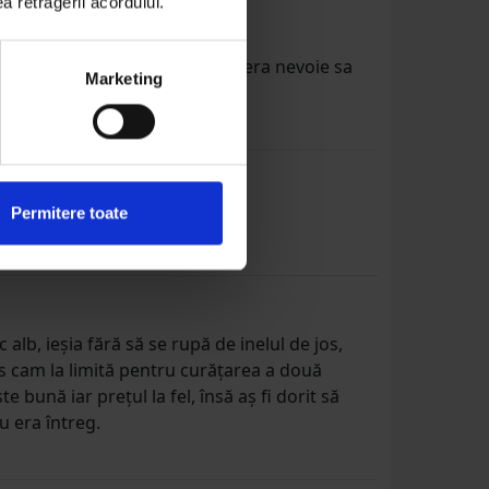
ea retragerii acordului.
artat toate depunerile, nici nu era nevoie sa
Marketing
Permitere toate
lb, ieșia fără să se rupă de inelul de jos,
uns cam la limită pentru curățarea a două
bună iar prețul la fel, însă aș fi dorit să
u era întreg.