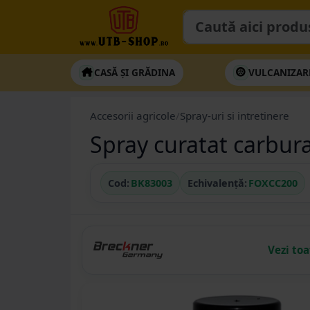
CASĂ ȘI GRĂDINA
VULCANIZAR
Accesorii agricole
/
Spray-uri si intretinere
Spray curatat carbur
Cod:
BK83003
Echivalență:
FOXCC200
Vezi to