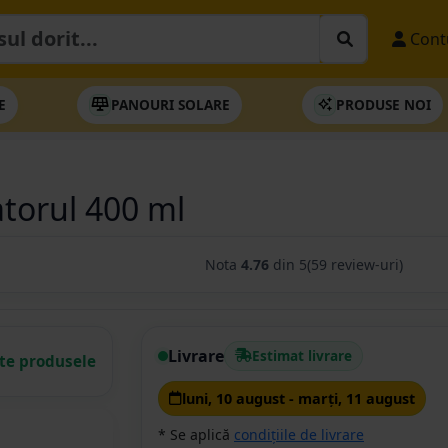
Cont
E
PANOURI SOLARE
PRODUSE NOI
atorul 400 ml
Nota
4.76
din 5
(59 review-uri)
Livrare
Estimat livrare
ate produsele
luni, 10 august - marţi, 11 august
* Se aplică
condițiile de livrare