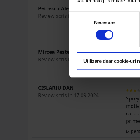
sau tehnologii similare. Află
Petrescu Alex
Review scris in 16.09.2025
Selecția
am cur
Necesare
consimțământului
las sa
(0 com
Mircea Pestean
Review scris in 19.08.2025
Utilizare doar cookie-uri 
Lipsa 
(0 com
CISLARIU DAN
Review scris in 17.09.2024
Spreyu
motiv 
carbur
primes
(
2
pers