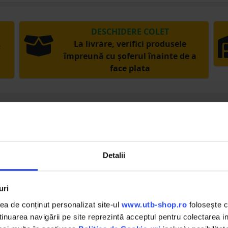
DESCHIDERE COLET
,
La livrare, verifici produsele
împreună cu șoferul înainte de a
face plata
acest produs?
Detalii
rea și spune-le și altora despre experiența ta cu 
uri
iew
a de conținut personalizat site-ul
www.utb-shop.ro
folosește c
nuarea navigării pe site reprezintă acceptul pentru colectarea inf