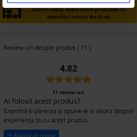
PRODUSE DIN STOC
Livrăm rapid, avem toate produsele în
depozitul nostru din Arad
Review-uri despre produs ( 11 )
4.82
11 review-uri
Ai folosit acest produs?
Exprimă-ți părerea și spune-le și altora despre
experiența ta cu acest produs.
Adaugă un review