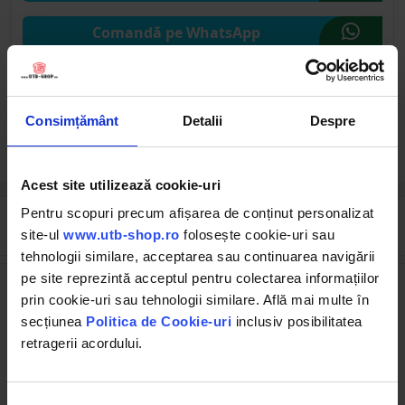
Comandă pe WhatsApp
Comandă pe CHAT
Consimțământ
Detalii
Despre
Solicită publicare SEAP
Acest site utilizează cookie-uri
Pentru scopuri precum afișarea de conținut personalizat
Cumpărate frecvent împreună
site-ul
www.utb-shop.ro
folosește cookie-uri sau
tehnologii similare, acceptarea sau continuarea navigării
pe site reprezintă acceptul pentru colectarea informațiilor
prin cookie-uri sau tehnologii similare. Află mai multe în
secțiunea
Politica de Cookie-uri
inclusiv posibilitatea
retragerii acordului.
UTBP1224.00
UTB6671.000