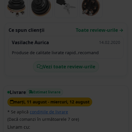
Ce spun clienții
Toate review-urile →
Vasilache Aurica
14.02.2020
Produse de calitate livrate rapid..recomand
Vezi toate review-urile
Livrare
Estimat livrare
marţi, 11 august - miercuri, 12 august
* Se aplică
condițiile de livrare
(Dacă comanzi în următoarele 7 ore)
Livram cu: