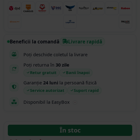
Beneficii la comandă
Livrare rapidă
Poți deschide coletul la livrare
Poți returna în
30 zile
Retur gratuit
Banii înapoi
Garanție
24 luni
la persoană fizică
Service autorizat
Suport rapid
Disponibil la EasyBox
În stoc