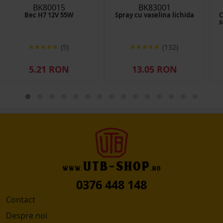
BK80015
BK83001
Bec H7 12V 55W
Spray cu vaselina lichida
C
s
(5)
(132)
5.21 RON
13.05 RON
0376 448 148
Contact
Despre noi