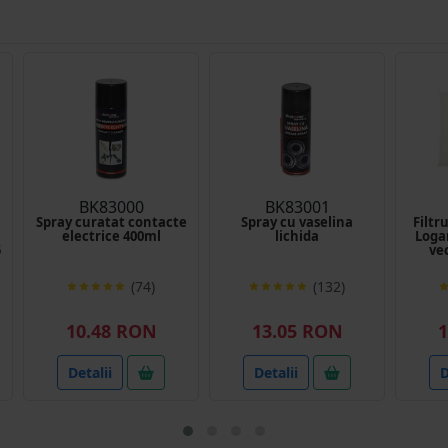
BK83000
BK83001
Spray curatat contacte
Spray cu vaselina
Filtr
electrice 400ml
lichida
Loga
5
ve
(74)
(132)
10.48 RON
13.05 RON
1
Detalii
Detalii
D