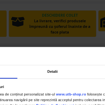
DESCHIDERE COLET
,
La livrare, verifici produsele
împreună cu șoferul înainte de a
face plata
acest produs?
Detalii
rea și spune-le și altora despre experiența ta cu 
uri
iew
a de conținut personalizat site-ul
www.utb-shop.ro
folosește c
nuarea navigării pe site reprezintă acceptul pentru colectarea inf