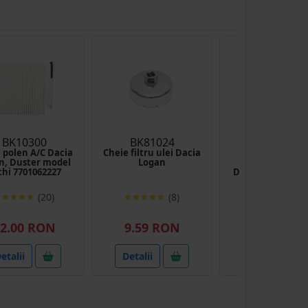
BK10300
BK81024
BK87053
u polen A/C Dacia
Cheie filtru ulei Dacia
Maner si hus
n, Duster model
Logan
schimbator vit
chi 7701062227
Dacia Logan San
Duster 8200379
(20)
(8)
(19
2.00 RON
9.59 RON
33.33 RO
etalii
Detalii
Detalii