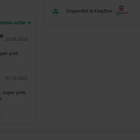
Disponibil la EasyBox
eview-urile →
ai
23.05.2023
uper pret.
07.10.2022
 super pret,
r.