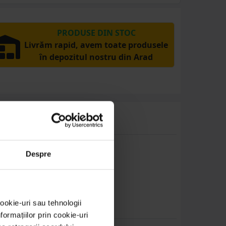
PRODUSE DIN STOC
Livrăm rapid, avem toate produsele
în depozitul nostru din Arad
Despre
acest produs.
ookie-uri sau tehnologii
ormațiilor prin cookie-uri