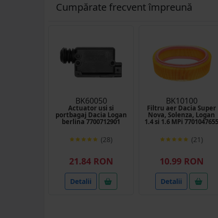
Cumpărate frecvent împreună
BK60050
BK10100
Actuator usi si
Filtru aer Dacia Super
portbagaj Dacia Logan
Nova, Solenza, Logan
berlina 7700712901
1.4 si 1.6 MPi 770104765
(28)
(21)
21.84 RON
10.99 RON
Detalii
Detalii