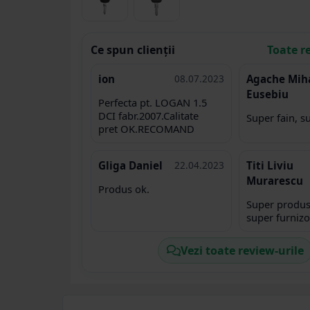
Ce spun clienții
Toate r
ion
08.07.2023
Agache Mih
Eusebiu
Perfecta pt. LOGAN 1.5
DCI fabr.2007.Calitate
Super fain, s
pret OK.RECOMAND
Gliga Daniel
22.04.2023
Titi Liviu
Murarescu
Produs ok.
Super produs,
super furnizo
Vezi toate review-urile