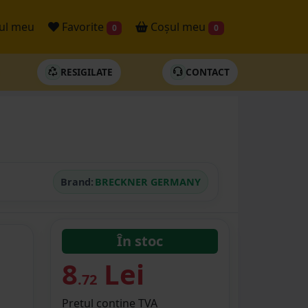
ul meu
Favorite
Coșul meu
0
0
RESIGILATE
CONTACT
Brand:
BRECKNER GERMANY
În stoc
8
Lei
.72
Prețul conține TVA