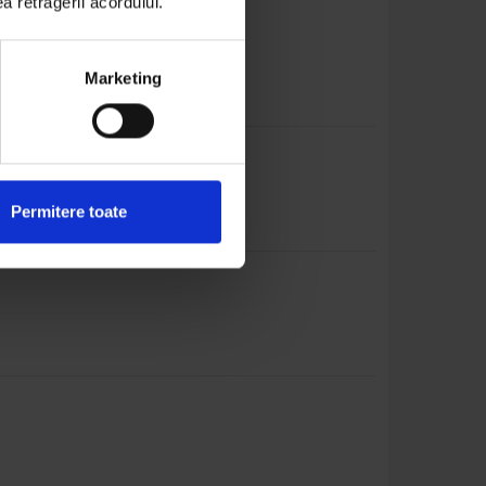
ea retragerii acordului.
D
Marketing
Permitere toate