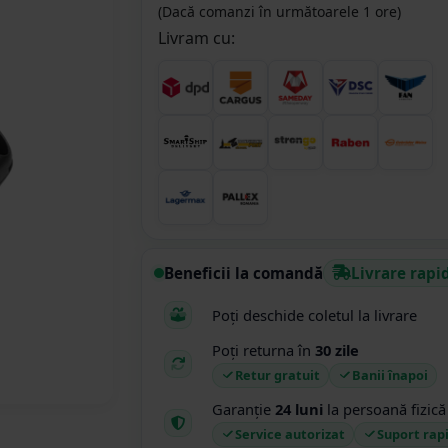
(Dacă comanzi în următoarele 1 ore)
Livram cu:
Beneficii la comandă
Livrare rapi
Poți deschide coletul la livrare
Poți returna în
30 zile
Retur gratuit
Banii înapoi
Garanție
24 luni
la persoană fizică
Service autorizat
Suport rap