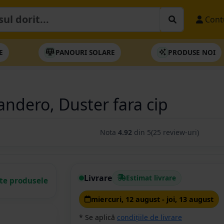
Cont
E
PANOURI SOLARE
PRODUSE NOI
andero, Duster fara cip
Nota
4.92
din 5
(25 review-uri)
Livrare
Estimat livrare
ate produsele
miercuri, 12 august - joi, 13 august
* Se aplică
condițiile de livrare