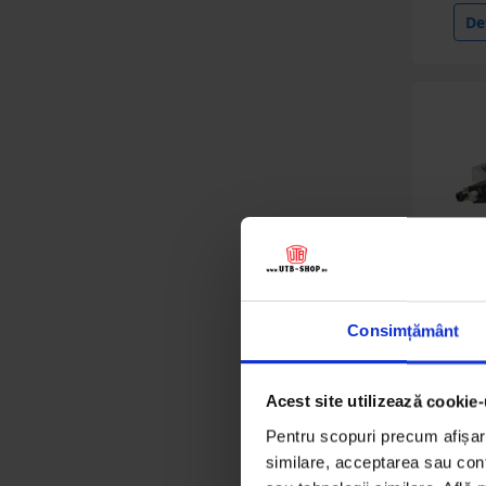
Det
Consimțământ
Pomp
pentru
Acest site utilizează cookie-
Pentru scopuri precum afișare
similare, acceptarea sau conti
127