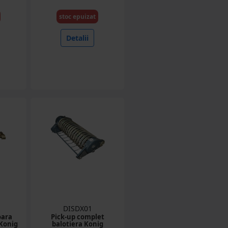
stoc epuizat
Detalii
DISDX01
oara
Pick-up complet
 Konig
balotiera Konig