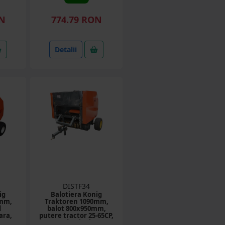
ON
774.79 RON
Detalii
DISTF34
ig
Balotiera Konig
0mm,
Traktoren 1090mm,
d
balot 800x950mm,
ara,
putere tractor 25-65CP,
s
cardan inclus