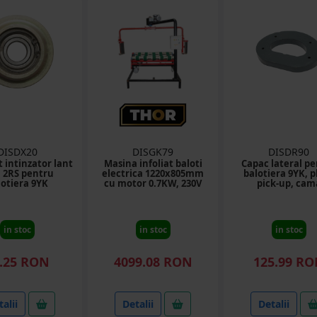
DISDX20
DISGK79
DISDR90
 intinzator lant
Masina infoliat baloti
Capac lateral p
 2RS pentru
electrica 1220x805mm
balotiera 9YK, p
lotiera 9YK
cu motor 0.7KW, 230V
pick-up, cam
in stoc
in stoc
in stoc
.25 RON
4099.08 RON
125.99 R
alii
Detalii
Detalii