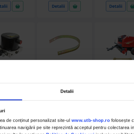
alii
Detalii
Detalii
DISDX02
DISDX11
BK00169
Detalii
a hidraulica
Tabla pick-up pentru
Balotiera baloti r
 balotiera 9YK
balotiera 9YK
1700mm, balo
1030x1300mm, l
automata cu pl
putere necesara
uri
150CP
a de conținut personalizat site-ul
www.utb-shop.ro
folosește c
in stoc
in stoc
in stoc
nuarea navigării pe site reprezintă acceptul pentru colectarea inf
8.78 RON
41.36 RON
51246.16 