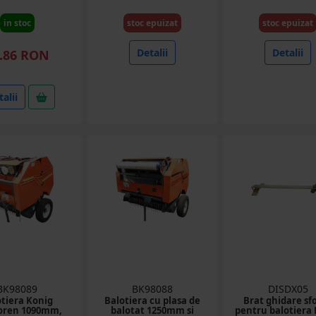
in stoc
stoc epuizat
stoc epuizat
Detalii
Detalii
.86 RON
alii
BK98089
BK98088
DISDX05
otiera Konig
Balotiera cu plasa de
Brat ghidare sf
oren 1090mm,
balotat 1250mm si
pentru balotiera