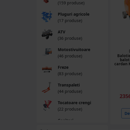
(159 produse)
Pluguri agricole
(17 produse)
ATV
(36 produse)
Motostivuitoare
(46 produse)
Baloti
balot
cardan 
Freze
(83 produse)
Transpaleti
(44 produse)
235
Tocatoare crengi
(22 produse)
Det
Cositori
(12 produse)