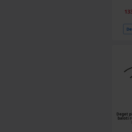
13
Det
Deget p
baloti 