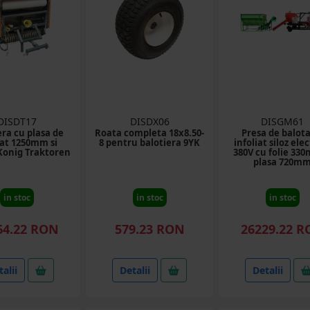
DISDT17
DISDX06
DISGM61
era cu plasa de
Roata completa 18x8.50-
Presa de balota
at 1250mm si
8 pentru balotiera 9YK
infoliat siloz ele
Konig Traktoren
380V cu folie 330
plasa 720m
in stoc
in stoc
in stoc
64.22 RON
579.23 RON
26229.22 
alii
Detalii
Detalii