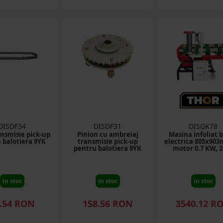
DISDF34
DISDF31
DISGK78
ansmisie pick-up
Pinion cu ambreiaj
Masina infoliat b
 balotiera 9YK
transmisie pick-up
electrica 805x90
pentru balotiera 9YK
motor 0.7 KW, 
in stoc
in stoc
in stoc
.54 RON
158.56 RON
3540.12 R