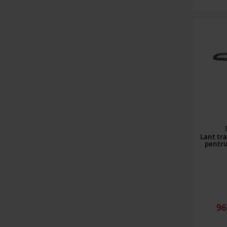
Distribuitoare
ingrasaminte
(5 produse)
Tractor Forestier
(1 produse)
Masini de bilonat
(5 produse)
Nacele
(2 produse)
Lant tr
Lavanda
pentru
(1 produse)
Buldoexcavatoare
(42 produse)
Utilaje de recoltat
96
(2 produse)