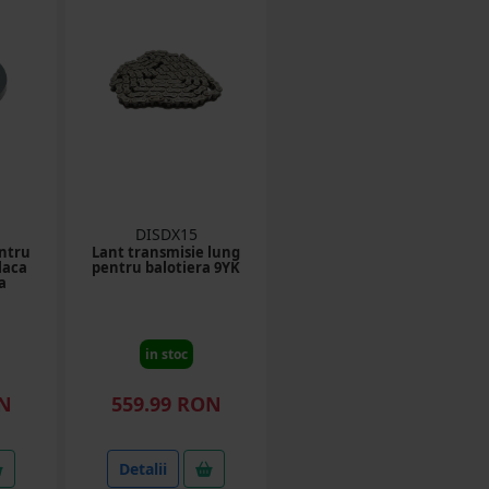
DISDX15
entru
Lant transmisie lung
laca
pentru balotiera 9YK
a
in stoc
ON
559.99 RON
Detalii