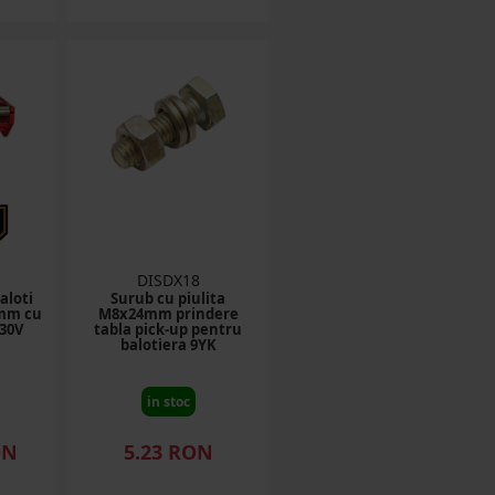
DISDX18
aloti
Surub cu piulita
3mm cu
M8x24mm prindere
230V
tabla pick-up pentru
balotiera 9YK
in stoc
ON
5.23 RON