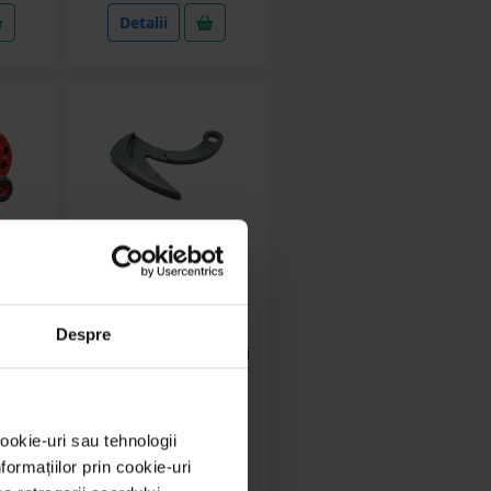
Detalii
AAA277
Despre
otunzi
Carlig sistem prindere
ti
balotiera baloti rotunzi
egare
1700mm BK00169
asa,
 60-
ookie-uri sau tehnologii
in stoc
ormațiilor prin cookie-uri
RON
80.15 RON