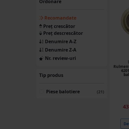
Ordonare
Greble
(9 produse)
Recomandate
Disc agricol
Preț crescător
(8 produse)
Preț descrescător
Denumire A-Z
Procesare furaje
Denumire Z-A
(79 produse)
Nr. review-uri
Semanatori
Rulment
(10 produse)
6201
Tip produs
ba
Motocultoare
(15 produse)
Piese balotiere
(21)
Atomizoare
(11 produse)
43
Erbicidatoare
(6 produse)
Det