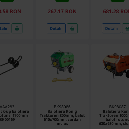
3.58 RON
267.17 RON
681.28 R
alii
Detalii
Detalii
AAA283
BK98086
BK98087
ick-up balotiera
Balotiera Konig
Balotiera Kon
rotunzi 1700mm
Traktoren 800mm, balot
Traktoren 100
BK00169
610x700mm, cardan
balot rotun
inclus
630x930mm, sfo
cardan inclu