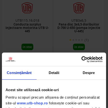
UTB115.16.018
UTB3x6,5
Conducta surplus
Pana disc 3x6,5 disribuitor
injectoare motorina UTB U-
D-700 U-650 (pompa injectie
445
U-445)
(1)
in stoc
in stoc
12.34 RON
1.20 RON
Detalii
Detalii
Consimțământ
Detalii
Despre
Acest site utilizează cookie-uri
Pentru scopuri precum afișarea de conținut personalizat
site-ul
www.utb-shop.ro
folosește cookie-uri sau