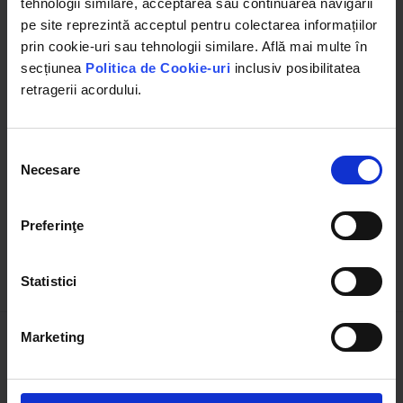
tehnologii similare, acceptarea sau continuarea navigării
pe site reprezintă acceptul pentru colectarea informațiilor
prin cookie-uri sau tehnologii similare. Află mai multe în
secțiunea
Politica de Cookie-uri
inclusiv posibilitatea
retragerii acordului.
UTB115.16.101
DISGS11
Pinion pompa injectie U-445
Inel excentric pompa
injectie U-445, Fiat, ARO
7139-223 cap hidraulic
Selecția
Necesare
consimțământului
(1)
(1)
stoc epuizat
stoc epuizat
Preferinţe
Detalii
Detalii
Statistici
Marketing
1
Pagina 1 din 1