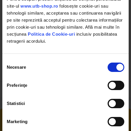
site-ul
www.utb-shop.ro
folosește cookie-uri sau
tehnologii similare, acceptarea sau continuarea navigării
pe site reprezintă acceptul pentru colectarea informațiilor
prin cookie-uri sau tehnologii similare. Află mai multe în
secțiunea
Politica de Cookie-uri
inclusiv posibilitatea
BK13356
BK83002
retragerii acordului.
Curea transmisie
Spray degripant
trapezoidala Z 10X6X975 Li
(antirugina) 400 ml
Breckner Germany
(192)
Selecția
Necesare
consimțământului
4.69 RON
10.09 RON
Preferinţe
Statistici
RETUR EXTINS
Ai posibilitate de retur în 30 zile, comandă
Marketing
produsele de care ai nevoie fără griji