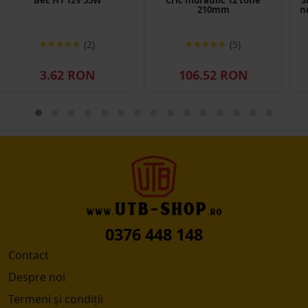
210mm
n
(2)
(5)
3.62 RON
106.52 RON
0376 448 148
Contact
Despre noi
Termeni și condiții