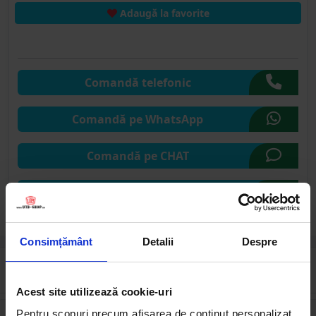
Adaugă la favorite
Comandă telefonic
Comandă pe WhatsApp
Comandă pe CHAT
Solicită publicare SEAP
Consimțământ
Detalii
Despre
Cumpărate frecvent împreună
Acest site utilizează cookie-uri
Pentru scopuri precum afișarea de conținut personalizat