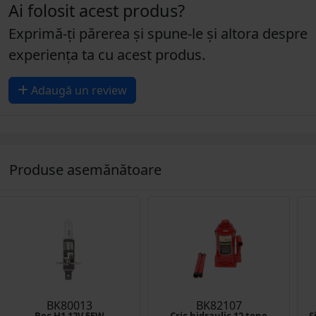
Ai folosit acest produs?
Exprimă-ți părerea și spune-le și altora despre
experiența ta cu acest produs.
Adaugă un review
Produse asemănătoare
BK80013
BK82107
Bec H1 12V 55W
Cric hidraulic 12 tone
S