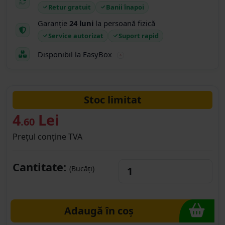
Retur gratuit
Banii înapoi
Garanție
24 luni
la persoană fizică
Service autorizat
Suport rapid
Disponibil la EasyBox
Stoc limitat
4
Lei
.60
Prețul conține TVA
Cantitate:
(Bucăți)
Adaugă în coș