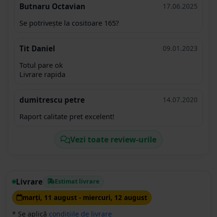
Butnaru Octavian
17.06.2025
Se potrivește la cositoare 165?
Tit Daniel
09.01.2023
Totul pare ok
Livrare rapida
dumitrescu petre
14.07.2020
Raport calitate pret excelent!
Vezi toate review-urile
Livrare
Estimat livrare
marţi, 11 august - miercuri, 12 august
* Se aplică
condițiile de livrare