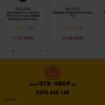
BK83006
BK14302
Spray pentru curatat
Supapa unisens motorina
discuri de frana 450ml
Fi 8
Breckner Germany
(59)
(8)
11.07 RON
13.48 RON
0376 448 148
Contact