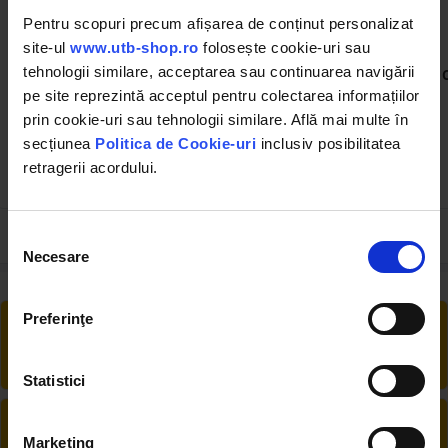
Pentru scopuri precum afișarea de conținut personalizat
site-ul
www.utb-shop.ro
folosește cookie-uri sau
BK82301
UTB245X245
tehnologii similare, acceptarea sau continuarea navigării
Lama dreapta pentru
Surub taler cositoare
cositoare rotativa
M12x25 cap imbus 8 mm
pe site reprezintă acceptul pentru colectarea informațiilor
Breckner Germany 96x40x3
prin cookie-uri sau tehnologii similare. Află mai multe în
(16)
(8)
secțiunea
Politica de Cookie-uri
inclusiv posibilitatea
retragerii acordului.
2.00 RON
0.65 RON
Selecția
Necesare
consimțământului
Preferinţe
RETUR EXTINS
Ai posibilitate de retur în 30 zile, comandă
produsele de care ai nevoie fără griji
Statistici
DESCHIDERE COLET
La livrare, verifici produsele împreună cu
Marketing