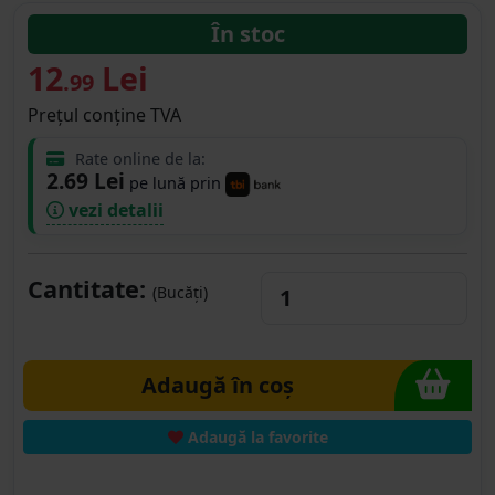
În stoc
12
Lei
.99
Prețul conține TVA
Rate online de la:
2.69 Lei
pe lună prin
vezi detalii
Cantitate:
(Bucăți)
Adaugă în coș
Adaugă la favorite