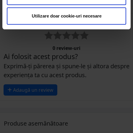
Review-uri despre produs ( 0 )
Utilizare doar cookie-uri necesare
0
0 review-uri
Ai folosit acest produs?
Exprimă-ți părerea și spune-le și altora despre
experiența ta cu acest produs.
Adaugă un review
Produse asemănătoare