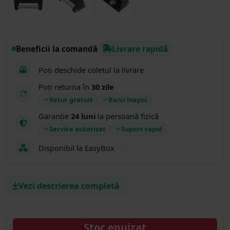
Beneficii la comandă
Livrare rapidă
Poți deschide coletul la livrare
Poți returna în
30 zile
Retur gratuit
Banii înapoi
Garanție
24 luni
la persoană fizică
Service autorizat
Suport rapid
Disponibil la EasyBox
Vezi descrierea completă
Stoc epuizat