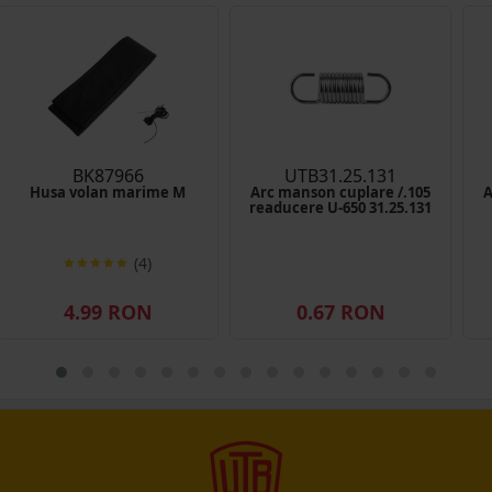
BK87966
UTB31.25.131
Husa volan marime M
Arc manson cuplare /.105
A
readucere U-650 31.25.131
(4)
4.99 RON
0.67 RON