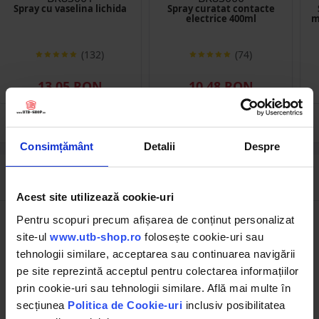
Spray cu vaselina lichida
Spray curatat contacte
electrice 400ml
m
(132)
(74)
13.05 RON
10.48 RON
Consimțământ
Detalii
Despre
Descrierea produsului
Acest site utilizează cookie-uri
Pentru scopuri precum afișarea de conținut personalizat
JCB
site-ul
www.utb-shop.ro
folosește cookie-uri sau
tehnologii similare, acceptarea sau continuarea navigării
COD OEM
331/31247
pe site reprezintă acceptul pentru colectarea informațiilor
prin cookie-uri sau tehnologii similare. Află mai multe în
MODEL
3CX, 4CX
secțiunea
Politica de Cookie-uri
inclusiv posibilitatea