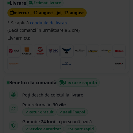
Livrare
Estimat livrare
miercuri, 12 august - joi, 13 august
* Se aplică
condițiile de livrare
(Dacă comanzi în următoarele 2 ore)
Livram cu:
Beneficii la comandă
Livrare rapidă
Poți deschide coletul la livrare
Poți returna în
30 zile
Retur gratuit
Banii înapoi
Garanție
24 luni
la persoană fizică
Service autorizat
Suport rapid