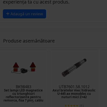
experiența ta cu acest produs.
Adaugă un review
Produse asemănătoare
BK98483
UTB7601.58.1012
Set lampi LED magnetice
Axul bratelor mec hidraulic
cu triunghiuri
U-445 ax monobloc cu
reflectorizante pentru
nuturi mici Z=42
remorca, fisa 7 pini, cablu
stopuri 2.5m cablu fisa 7.5m
(1)
Breckner Germany