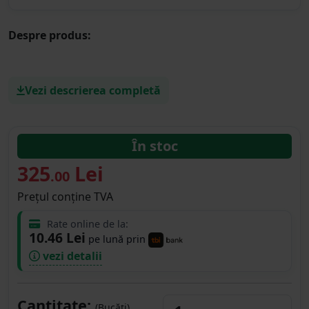
Despre produs:
Vezi descrierea completă
În stoc
325
Lei
.00
Prețul conține TVA
Rate online de la:
10.46 Lei
pe lună prin
vezi detalii
Cantitate:
(Bucăți)