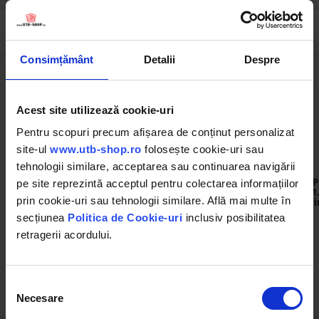
Cumpărate frecvent împreună
Consimțământ
Detalii
Despre
Acest site utilizează cookie-uri
Pentru scopuri precum afișarea de conținut personalizat
site-ul
www.utb-shop.ro
folosește cookie-uri sau
tehnologii similare, acceptarea sau continuarea navigării
DISS99
UTBSN2
Pompa frana RABA si
Scaun tractor negru reglaj
P
pe site reprezintă acceptul pentru colectarea informațiilor
SAVIEM 8003
triplu cu amortizor UTB U-
1
prin cookie-uri sau tehnologii similare. Află mai multe în
445 si U-650
di
secțiunea
Politica de Cookie-uri
inclusiv posibilitatea
(1)
(56)
retragerii acordului.
161.93 RON
310.00 RON
Selecția
Necesare
consimțământului