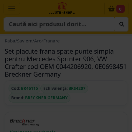
0
Raba/Saviem/Aro
/
Franare
Set placute frana spate punte simpla
pentru Mercedes Sprinter 906, VW
Crafter cod OEM 0044206920, 0E0698451
Breckner Germany
Cod:
BK46115
Echivalență:
BKS4207
Brand:
BRECKNER GERMANY