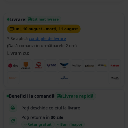
Livrare
Estimat livrare
luni, 10 august - marţi, 11 august
* Se aplică
condițiile de livrare
(Dacă comanzi în următoarele 2 ore)
Livram cu:
Beneficii la comandă
Livrare rapidă
Poți deschide coletul la livrare
Poți returna în
30 zile
Retur gratuit
Banii înapoi