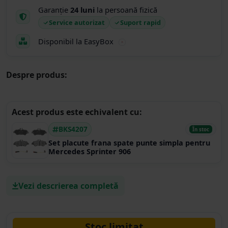
Garanție
24 luni
la persoană fizică
Service autorizat
Suport rapid
Disponibil la EasyBox
Despre produs:
Acest produs este echivalent cu:
BKS4207
În stoc
Set placute frana spate punte simpla pentru
Mercedes Sprinter 906
Vezi descrierea completă
Stoc limitat