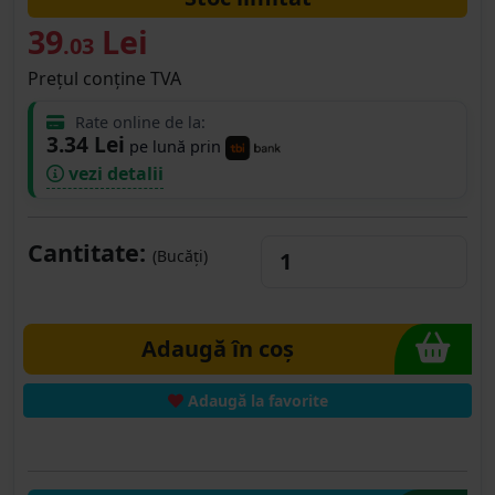
39
Lei
.03
Prețul conține TVA
Rate online de la:
3.34 Lei
pe lună prin
vezi detalii
Cantitate:
(Bucăți)
Adaugă în coș
Adaugă la favorite