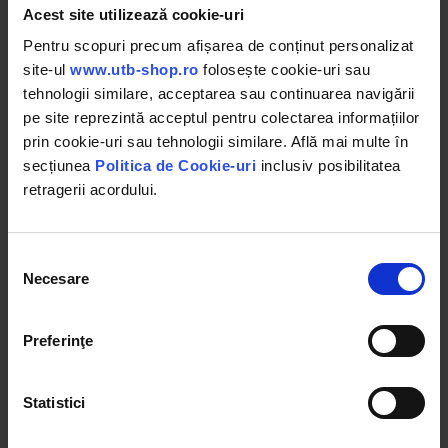
Sprinter 3-T Camion cu platforma/Sasiu (W906) (Anul de
Acest site utilizează cookie-uri
construcție 06.2006 - 88 - 258 CP, benzina, motor diesel)
Pentru scopuri precum afișarea de conținut personalizat
site-ul
www.utb-shop.ro
folosește cookie-uri sau
Sprinter 3.5-T Bus/VAN (W906) (Anul de construcție 06.2006 -
tehnologii similare, acceptarea sau continuarea navigării
95 - 258 CP, benzina, Benzina/Autogaz (GPL), Benzina/Gaz
pe site reprezintă acceptul pentru colectarea informațiilor
metan (GNC), motor diesel)
prin cookie-uri sau tehnologii similare. Află mai multe în
Sprinter 3.5-T Camion cu platforma/Sasiu (W906) (Anul de
secțiunea
Politica de Cookie-uri
inclusiv posibilitatea
retragerii acordului.
construcție 06.2006 - 88 - 258 CP, benzina, Benzina/Autogaz
(GPL), Benzina/Gaz metan (GNC), motor diesel)
Sprinter 3-t Van (910) (Anul de construcție 02.2018 - 114 - 143
Selecția
Necesare
CP, motor diesel)
consimțământului
Sprinter 3.5-t Van (907, 910) (Anul de construcție 02.2018 - 143 -
Preferinţe
190 CP, motor diesel)
Sprinter 3.5-t Tourer (907) (Anul de construcție 02.2018 - 143 CP,
Statistici
motor diesel)