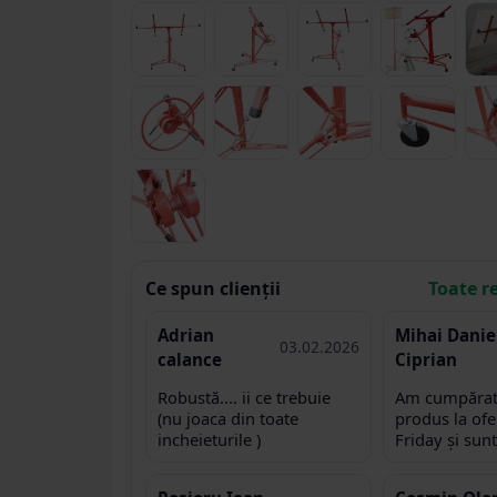
Ce spun clienții
Toate r
Adrian
Mihai Danie
03.02.2026
calance
Ciprian
Robustă.... ii ce trebuie
Am cumpărat
(nu joaca din toate
produs la ofe
incheieturile )
Friday și sunt
mulțumit de ca
servicii. Tran