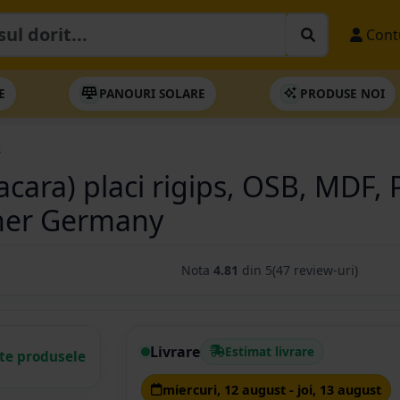
Cont
E
PANOURI SOLARE
PRODUSE NOI
s
acara) placi rigips, OSB, MDF, 
kner Germany
Nota
4.81
din 5
(47 review-uri)
Livrare
Estimat livrare
ate produsele
miercuri, 12 august - joi, 13 august