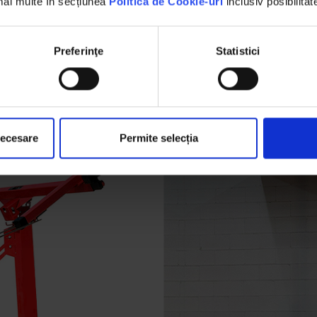
 mai multe în secțiunea
Politica de Cookie-uri
inclusiv posibilitat
Preferinţe
Statistici
necesare
Permite selecția