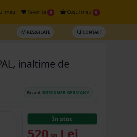
ul meu
Favorite
Coșul meu
0
0
RESIGILATE
CONTACT
PAL, inaltime de
Brand:
BRECKNER GERMANY
În stoc
520
Lei
.98