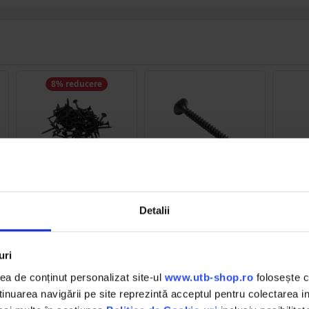
8% reducere
BK77295
BK77294
Holsurub rigips ridurit
Holsurub rigips
Ho
autofiletant 3.5x25mm,
autofiletant 3.5x35mm
autof
otel fosfatat, cap
din otel fosfatat cu cap
din ot
Detalii
inecat 250 buc/cutie
inecat 250buc Breckner
inecat
Breckner Germany
Germany
(6)
(8)
8.48 RON
uri
7.80 RON
11.57 RON
a de conținut personalizat site-ul
www.utb-shop.ro
folosește c
Detalii
Detalii
D
nuarea navigării pe site reprezintă acceptul pentru colectarea inf