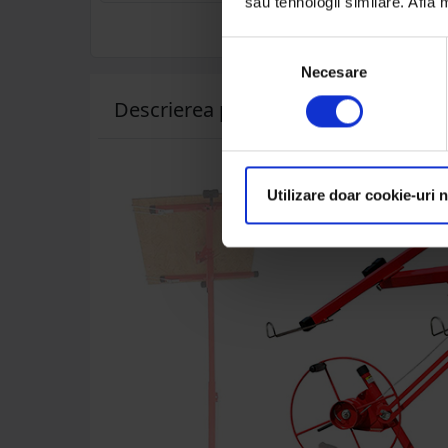
sau tehnologii similare. Află
Selecția
Necesare
consimțământului
Descrierea produsului
Utilizare doar cookie-uri 