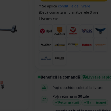
* Se aplică
condițiile de livrare
(Dacă comanzi în următoarele 3 ore)
Livram cu:
Beneficii la comandă
Livrare rapi
Poți deschide coletul la livrare
Poți returna în
30 zile
Retur gratuit
Banii înapoi
Garanție
24 luni
la persoană fizică