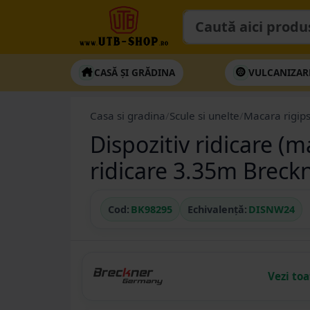
CASĂ ȘI GRĂDINA
VULCANIZAR
Casa si gradina
/
Scule si unelte
/
Macara rigip
Dispozitiv ridicare (m
ridicare 3.35m Brec
Cod:
BK98295
Echivalență:
DISNW24
Vezi to