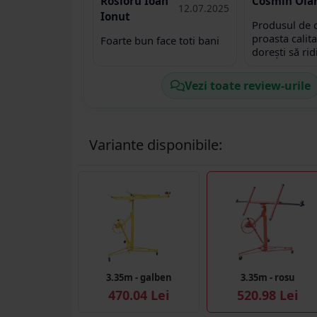
Rosioru Ioan
Cosmin Ola
ok, coletul a
12.07.2025
Ionut
montajul foa
Produsul de 
fără șuruburi
proasta calit
Foarte bun face toti bani
asamblarea a 
dorești să rid
Recomand cu
încrucișează f
acest produs
blochează. Nu
munca, își me
Vezi toate review-urile
face treaba c
proasta aleg
RECOMAND. C
mine ca mine
Variante disponibile:
Când i-am su
primit niciun
pentru că ei 
și cunosc pr
faceți greșeal
cumpărați dat
prețului ca nu
folosi de el.
3.35m - galben
3.35m - rosu
470.04 Lei
520.98 Lei