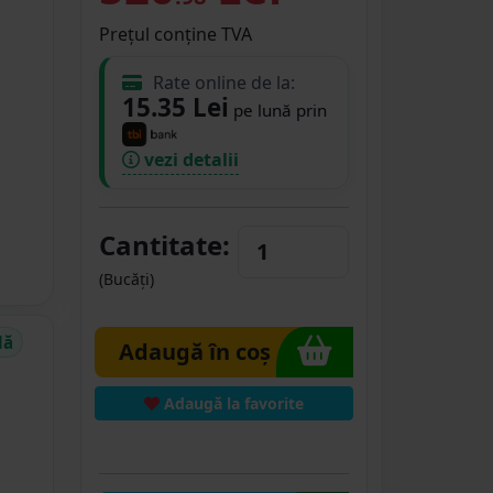
Prețul conține TVA
Rate online de la:
15.35 Lei
pe lună prin
vezi detalii
Cantitate:
(Bucăți)
dă
Adaugă în coș
Adaugă la favorite