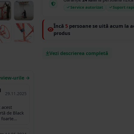
Service autorizat
Suport rap
Încă
5
persoane se uită acum la a
produs
Vezi descrierea completă
eview-urile →
l
29.11.2025
 acest
rtă de Black
 foarte
litate, și
sportul a fost