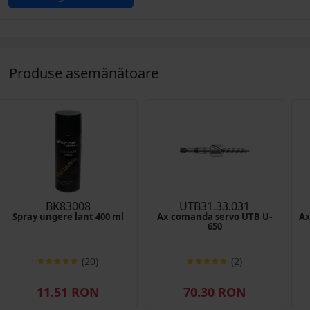
Produse asemănătoare
BK83008
UTB31.33.031
Spray ungere lant 400 ml
Ax comanda servo UTB U-
Ax
650
(20)
(2)
11.51 RON
70.30 RON