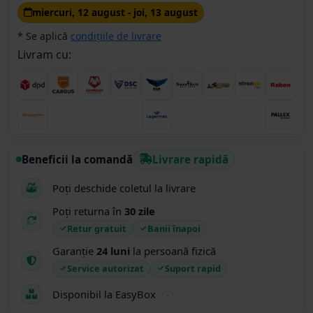
miercuri, 12 august - joi, 13 august
* Se aplică
condițiile de livrare
Livram cu:
Beneficii la comandă
Livrare rapidă
Poți deschide coletul la livrare
Poți returna în
30 zile
Retur gratuit
Banii înapoi
Garanție
24 luni
la persoană fizică
Service autorizat
Suport rapid
Disponibil la EasyBox