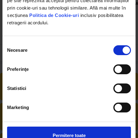
pe site reprezintă acceptul pentru colectarea informațiilor
Arc pedala frana UTB U-650
Arc pedala frana UTB U-445
A
prin cookie-uri sau tehnologii similare. Află mai multe în
secțiunea
Politica de Cookie-uri
inclusiv posibilitatea
retragerii acordului.
(3)
(3)
2.18 RON
3.88 RON
Selecția
Necesare
consimțământului
Preferinţe
RETUR EXTINS
Ai posibilitate de retur în 30 zile, comandă
Statistici
produsele de care ai nevoie fără griji
Marketing
DESCHIDERE COLET
La livrare, verifici produsele împreună cu
șoferul înainte de a face plata
Permitere toate