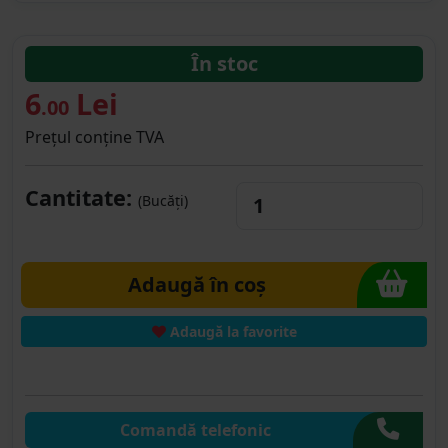
În stoc
6
Lei
.00
Prețul conține TVA
Cantitate:
(Bucăți)
Adaugă în coș
Adaugă la favorite
Comandă telefonic