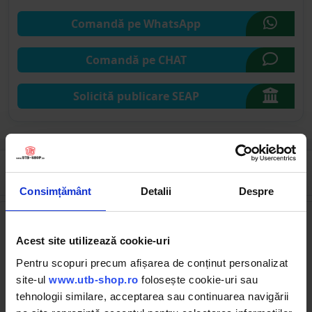
Comandă pe WhatsApp
Comandă pe CHAT
Solicită publicare SEAP
Cumpărate frecvent împreună
Consimțământ
Detalii
Despre
Acest site utilizează cookie-uri
Pentru scopuri precum afișarea de conținut personalizat
site-ul
www.utb-shop.ro
folosește cookie-uri sau
tehnologii similare, acceptarea sau continuarea navigării
UTB38.35.139
UTB40.35.112