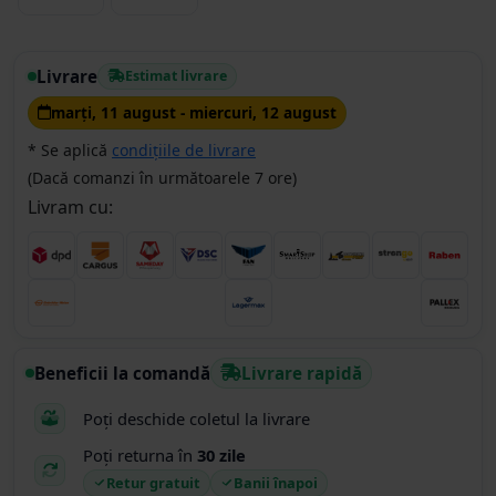
Livrare
Estimat livrare
marţi, 11 august - miercuri, 12 august
* Se aplică
condițiile de livrare
(Dacă comanzi în următoarele 7 ore)
Livram cu:
Beneficii la comandă
Livrare rapidă
Poți deschide coletul la livrare
Poți returna în
30 zile
Retur gratuit
Banii înapoi