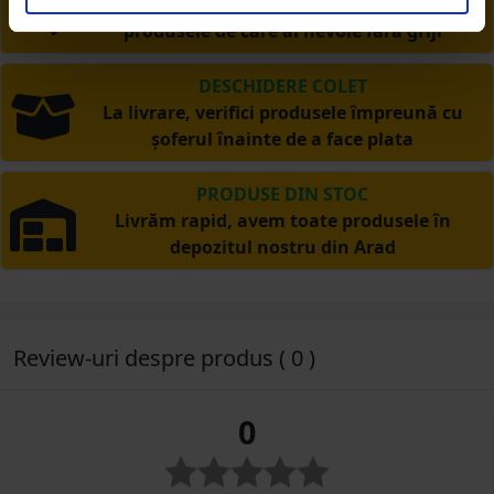
Ai posibilitate de retur în 30 zile, comandă
produsele de care ai nevoie fără griji
DESCHIDERE COLET
La livrare, verifici produsele împreună cu
șoferul înainte de a face plata
PRODUSE DIN STOC
Livrăm rapid, avem toate produsele în
depozitul nostru din Arad
Review-uri despre produs ( 0 )
0