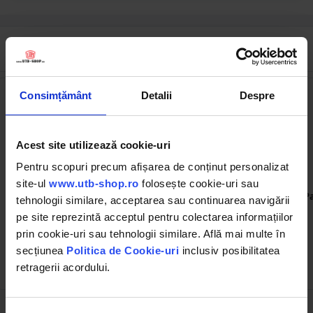
Cumpărate frecvent împreună
Consimțământ
Detalii
Despre
Acest site utilizează cookie-uri
Pentru scopuri precum afișarea de conținut personalizat
site-ul
www.utb-shop.ro
folosește cookie-uri sau
UTB50.16.033
DISBF96
Parghie ambreiaj 11 toli tip
Parghie ambreiaj lunga 11
Pa
tehnologii similare, acceptarea sau continuarea navigării
LUK UTB U-445
toli U-445
pe site reprezintă acceptul pentru colectarea informațiilor
prin cookie-uri sau tehnologii similare. Află mai multe în
secțiunea
Politica de Cookie-uri
inclusiv posibilitatea
retragerii acordului.
20.70 RON
7.21 RON