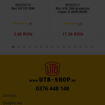
BK80014
BK80021
Bec H3 12V 55W
Bec H16 19W proiector
Logan II 262923820R
(9)
(2)
3.46 RON
11.36 RON
0376 448 148
Contact
Despre noi