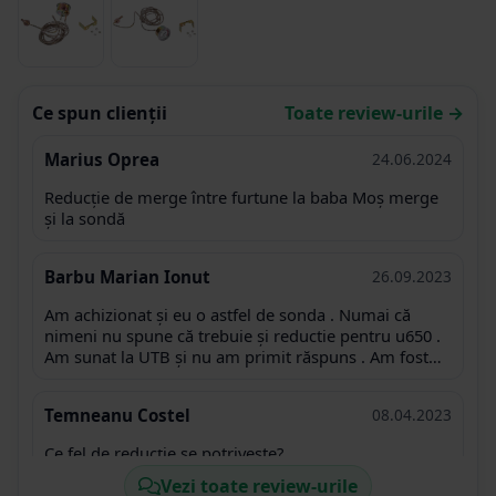
Ce spun clienții
Toate review-urile →
Marius Oprea
24.06.2024
Reducție de merge între furtune la baba Moș merge
și la sondă
Barbu Marian Ionut
26.09.2023
Am achizionat și eu o astfel de sonda . Numai că
nimeni nu spune că trebuie și reductie pentru u650 .
Am sunat la UTB și nu am primit răspuns . Am fost
nevoit sa fac 80 de km pentru a cumpăra una .
Produsul trebuie sa fie însoțit cu mai multe
Temneanu Costel
08.04.2023
specificații de cât este filetul , ce pas are . Păcat .
Reductia pentru u650 este de M16×M18 . M16 la
Ce fel de reducție se potrivește?
chiuloasa și M18 la sonda de temperatura .
Vezi toate review-urile