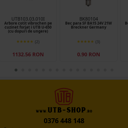
UTB103.03.010I
BK80104
Arbore cotit vibrochen pe
Bec para SF BA15 24V 21W
B
cuzinet forjat i UTB U-650
Breckner Germany
(cu dopuri de ungere)
(2)
(3)
1132.56 RON
0.90 RON
0376 448 148