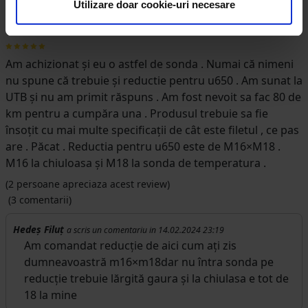
Utilizare doar cookie-uri necesare
Barbu Marian Ionut
Review scris in 26.09.2023
Am achizionat și eu o astfel de sonda . Numai că nimeni
nu spune că trebuie și reductie pentru u650 . Am sunat la
UTB și nu am primit răspuns . Am fost nevoit sa fac 80 de
km pentru a cumpăra una . Produsul trebuie sa fie
însoțit cu mai multe specificații de cât este filetul , ce pas
are . Păcat . Reductia pentru u650 este de M16×M18 .
M16 la chiuloasa și M18 la sonda de temperatura .
(
2
persoane apreciaza acest review)
(3 comentarii)
Hedeș Filuț
a scris un comentariu in 14.02.2024 23:19
Am comandat reducție de aici cum ați zis
dumneavoastră m16×m18dar nu întra sonda pe
reducție trebuie lărgită gaura și la chiulasa e tot de
18 la mine