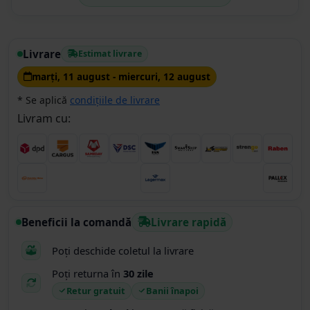
Timoce Ionut
01.02.2023
Se potrivește la fix doar că trebuie pe viitor să
introduceți și o reductie de prins pe chiuloasă in
Livrare
Estimat livrare
pachet!!
marţi, 11 august - miercuri, 12 august
* Se aplică
condițiile de livrare
Livram cu:
Beneficii la comandă
Livrare rapidă
Poți deschide coletul la livrare
Poți returna în
30 zile
Retur gratuit
Banii înapoi