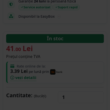
Garanție
24 luni
la persoană fizică
Service autorizat
Suport rapid
Disponibil la EasyBox
În stoc
41
Lei
.00
Prețul conține TVA
Rate online de la:
3.39 Lei
pe lună prin
vezi detalii
Cantitate:
(Bucăți)