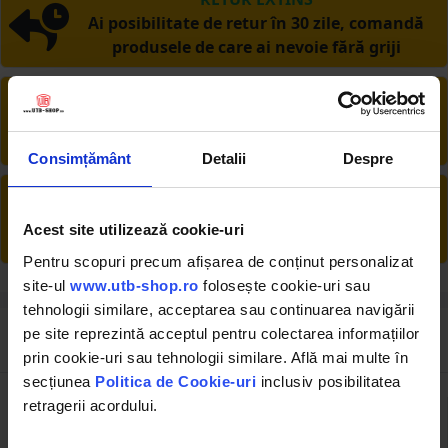
Ai posibilitate de retur în 30 zile, comandă
produsele de care ai nevoie fără griji
DESCHIDERE COLET
La livrare, verifici produsele împreună cu
șoferul înainte de a face plata
Consimțământ
Detalii
Despre
PRODUSE DIN STOC
Livrăm rapid, avem toate produsele în
Acest site utilizează cookie-uri
depozitul nostru din Arad
Pentru scopuri precum afișarea de conținut personalizat
site-ul
www.utb-shop.ro
folosește cookie-uri sau
tehnologii similare, acceptarea sau continuarea navigării
pe site reprezintă acceptul pentru colectarea informațiilor
Review-uri despre produs ( 14 )
prin cookie-uri sau tehnologii similare. Află mai multe în
secțiunea
Politica de Cookie-uri
inclusiv posibilitatea
4.5
retragerii acordului.