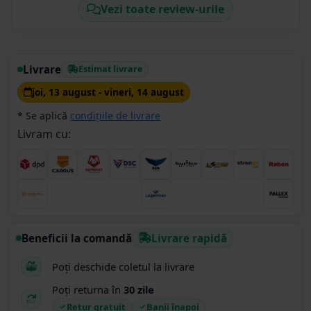
Vezi toate review-urile
discuri abrazive de buna calitate
Livrare
Estimat livrare
joi, 13 august - vineri, 14 august
* Se aplică
condițiile de livrare
Livram cu:
Beneficii la comandă
Livrare rapidă
Poți deschide coletul la livrare
Poți returna în
30 zile
Retur gratuit
Banii înapoi