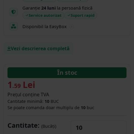
Garanție
24 luni
la persoană fizică
Service autorizat
Suport rapid
Disponibil la EasyBox
Vezi descrierea completă
În stoc
1
Lei
.59
Prețul conține TVA
Cantitate minimă:
10
BUC
Se poate comanda doar multiplu de
10
buc
Cantitate:
(Bucăți)