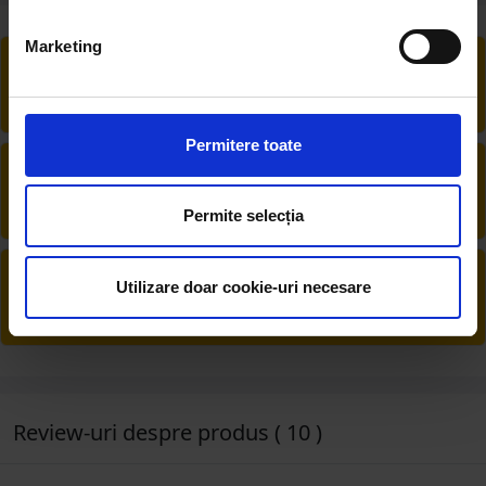
Marketing
RETUR EXTINS
Ai posibilitate de retur în 30 zile, comandă
produsele de care ai nevoie fără griji
Permitere toate
DESCHIDERE COLET
La livrare, verifici produsele împreună cu
șoferul înainte de a face plata
Permite selecția
PRODUSE DIN STOC
Utilizare doar cookie-uri necesare
Livrăm rapid, avem toate produsele în
depozitul nostru din Arad
Review-uri despre produs ( 10 )