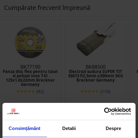
Cumpărate frecvent împreună
BK77190
BK88500
Panza disc flex pentru taiat
Electrozi sudura SUPER TIT
si polizat inox T41
E6013 fi2,5mm x350mm 5KG
125x1.0x22mm Breckner
Breckner Germany
Germany
(42)
(110)
1.73 RON
34.54 RON
Consimțământ
Detalii
Despre