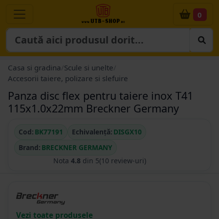
0
Casa si gradina
/
Scule si unelte
/
Accesorii taiere, polizare si slefuire
Panza disc flex pentru taiere inox T41
115x1.0x22mm Breckner Germany
Cod:
BK77191
Echivalență:
DISGX10
Brand:
BRECKNER GERMANY
Nota
4.8
din 5
(10 review-uri)
Vezi toate produsele