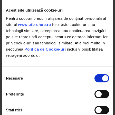
Descrierea produsului
Acest site utilizează cookie-uri
Pentru scopuri precum afișarea de conținut personalizat
Disc debitat inox Breckner Germay
site-ul
www.utb-shop.ro
folosește cookie-uri sau
tehnologii similare, acceptarea sau continuarea navigării
Diametru exterior
115 mm
pe site reprezintă acceptul pentru colectarea informațiilor
prin cookie-uri sau tehnologii similare. Află mai multe în
Diametru interior
22.23 mm
secțiunea
Politica de Cookie-uri
inclusiv posibilitatea
retragerii acordului.
Grosime
1.0 mm
Forma
T41
Selecția
Utilizare
Inox
Necesare
consimțământului
Turatie max
13300 rpm
Preferinţe
Statistici