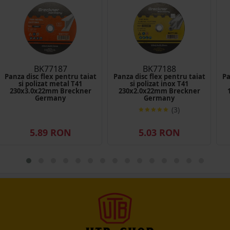
BK77187
BK77188
Panza disc flex pentru taiat
Panza disc flex pentru taiat
Pa
si polizat metal T41
si polizat inox T41
230x3.0x22mm Breckner
230x2.0x22mm Breckner
Germany
Germany
(3)
5.89 RON
5.03 RON