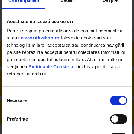
Consimțământ
Detalii
Despre
4.01 RON
13.05 RON
Acest site utilizează cookie-uri
Pentru scopuri precum afișarea de conținut personalizat
site-ul
www.utb-shop.ro
folosește cookie-uri sau
tehnologii similare, acceptarea sau continuarea navigării
RETUR EXTINS
pe site reprezintă acceptul pentru colectarea informațiilor
Ai posibilitate de retur în 30 zile, comandă
prin cookie-uri sau tehnologii similare. Află mai multe în
produsele de care ai nevoie fără griji
secțiunea
Politica de Cookie-uri
inclusiv posibilitatea
retragerii acordului.
DESCHIDERE COLET
La livrare, verifici produsele împreună cu
șoferul înainte de a face plata
Selecția
Necesare
consimțământului
PRODUSE DIN STOC
Livrăm rapid, avem toate produsele în
depozitul nostru din Arad
Preferinţe