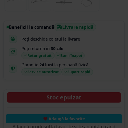
Beneficii la comandă
Livrare rapidă
Poți deschide coletul la livrare
Poți returna în
30 zile
Retur gratuit
Banii înapoi
Garanție
24 luni
la persoană fizică
Service autorizat
Suport rapid
Stoc epuizat
Adaugă la favorite
Adaugă produsul la favorite și te anunțăm când