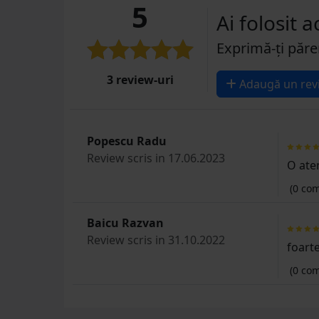
5
Ai folosit 
Exprimă-ți păre
3 review-uri
Adaugă un rev
Popescu Radu
Review scris in 17.06.2023
O ate
(0 com
Baicu Razvan
Review scris in 31.10.2022
foart
(0 com