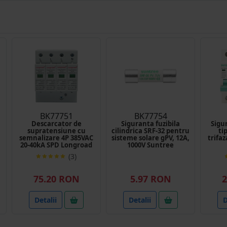
BK77751
BK77754
Descarcator de
Siguranta fuzibila
Sigu
supratensiune cu
cilindrica SRF-32 pentru
ti
semnalizare 4P 385VAC
sisteme solare gPV, 12A,
trifaz
20-40kA SPD Longroad
1000V Suntree
(3)
75.20 RON
5.97 RON
2
Detalii
Detalii
D