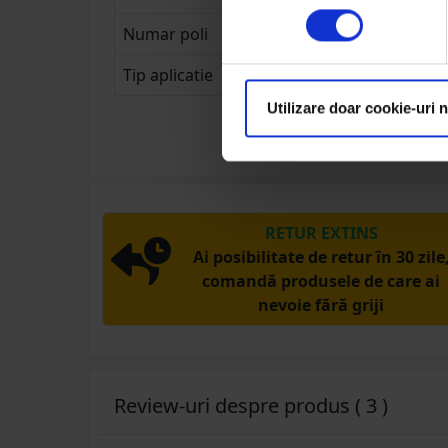
Numar poli
Tip aplicatie
Utilizare doar cookie-uri 
RETUR EXTINS
Ai posibilitate de retur în 30 zile
comandă produsele de care ai
nevoie fără griji
Review-uri despre produs ( 3 )