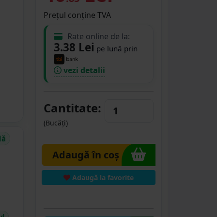
Prețul conține TVA
Rate online de la:
3.38 Lei
pe lună prin
vezi detalii
Cantitate:
(Bucăți)
dă
Adaugă în coș
Adaugă la favorite
id