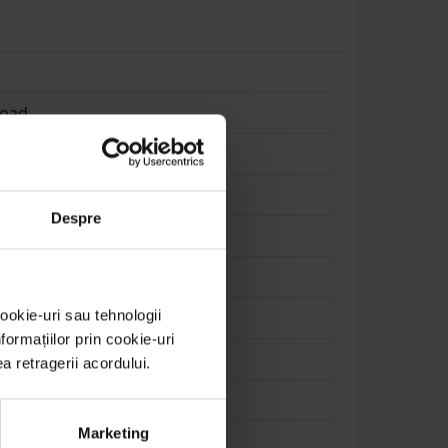
road
2-DC5-40kA
DC
Despre
(8/20µs)
ookie-uri sau tehnologii
ormațiilor prin cookie-uri
(8/20µs)
ea retragerii acordului.
kV
Marketing
 DC