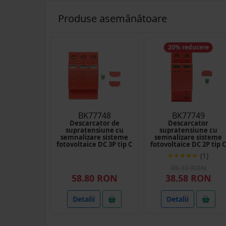
Produse asemănătoare
20% reducere
BK77748
BK77749
Descarcator de
Descarcator
supratensiune cu
supratensiune cu
semnalizare sisteme
semnalizare sisteme
fotovoltaice DC 3P tip C
fotovoltaice DC 2P tip C
1500VDC Longroad
1000VDC LRSPD2-DC5-
(1)
40KA Longroad
48.12 RON
58.80 RON
38.58 RON
Detalii
Detalii