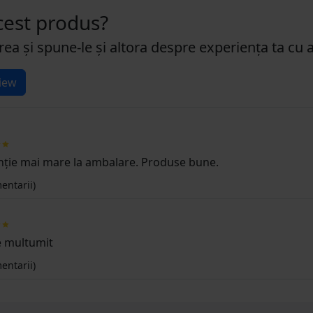
acest produs?
rea și spune-le și altora despre experiența ta cu 
iew
nție mai mare la ambalare. Produse bune.
entarii)
e multumit
entarii)