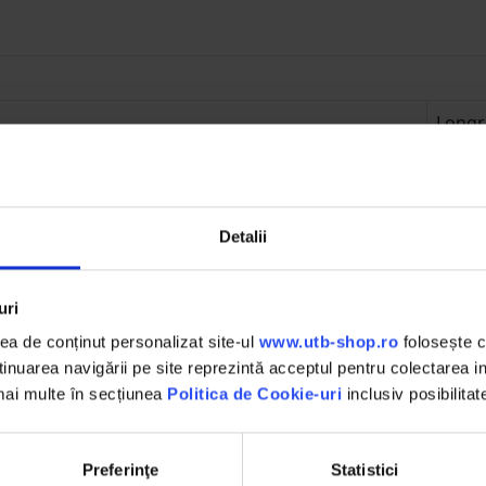
Long
LRSPD
SPD 
Detalii
T2, PV
C
uri
20kA 
a de conținut personalizat site-ul
www.utb-shop.ro
folosește c
nuarea navigării pe site reprezintă acceptul pentru colectarea inf
40kA 
 mai multe în secțiunea
Politica de Cookie-uri
inclusiv posibilitat
≤ 3.6 
Preferinţe
Statistici
(Ucpv)
1000V