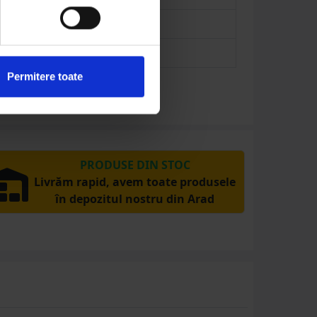
e fotovoltaice (DC)
Permitere toate
PRODUSE DIN STOC
Livrăm rapid, avem toate produsele
în depozitul nostru din Arad