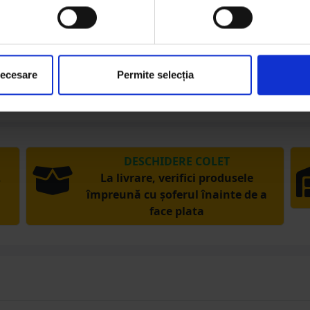
2 P
Sistem
necesare
Permite selecția
DESCHIDERE COLET
,
La livrare, verifici produsele
împreună cu șoferul înainte de a
face plata