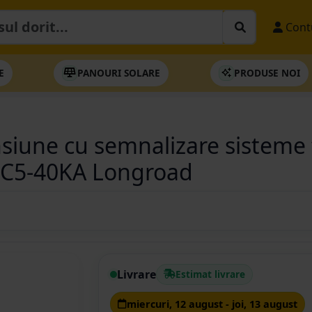
Cont
E
PANOURI SOLARE
PRODUSE NOI
siune cu semnalizare sisteme f
C5-40KA Longroad
Livrare
Estimat livrare
miercuri, 12 august - joi, 13 august