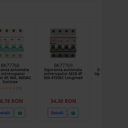
BK77768
BK77769
DISHT45
ranta automata
Siguranta automata
Siguranta auto
p intrerupator
intrerupator MCB 4P
tip intrerupator 2
at 4P, 40A, 400VAC
50A 415VAC Longroad
415VAC Leade
Suntree
(1)
(1)
6.78 RON
34.30 RON
17.09 RO
etalii
Detalii
Detalii