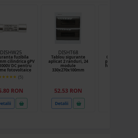
23% reducere
DISHW25
DISHT68
DISEM49
uranta fuzibila
Tablou sigurante
Clema capat 3
mm cilindrica gPV
aplicat 2 randuri, 24
prinderi panou s
 1000V DC pentru
module
fotovoltaic sist
eme fotovoltaice
330x270x100mm
24mm Breckn
V-32H Longroad
Breckner Germany
Germany
(5)
(50
3.40 RON
5.80 RON
52.53 RON
2.61 RON
etalii
Detalii
Detalii