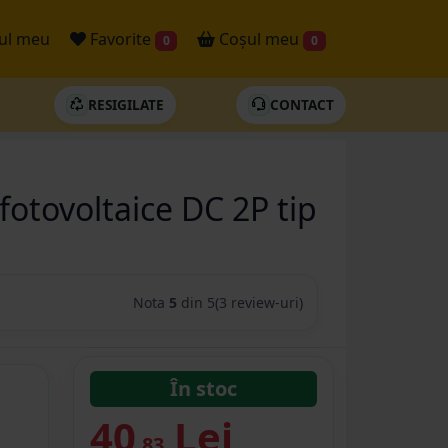
ul meu
Favorite
Coșul meu
0
0
RESIGILATE
CONTACT
otovoltaice DC 2P tip
Nota
5
din 5
(3 review-uri)
În stoc
40
Lei
.83