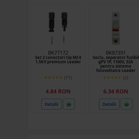
BK77172
BK87391
Set 2 conectori tip MC4
Soclu, separator fuzibil
1.5KV premium Leader
gPV 1P, 1100V, 32A
pentru sisteme
fotovoltaice Leader
(71)
(2)
4.84 RON
6.34 RON
Detalii
Detalii