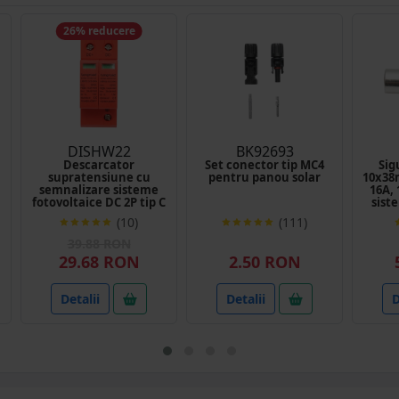
26% reducere
DISHW22
BK92693
Descarcator
Set conector tip MC4
Sig
supratensiune cu
pentru panou solar
10x38
semnalizare sisteme
16A,
fotovoltaice DC 2P tip C
sist
500VDC LRSPD2-DC5-
RFP
(10)
(111)
20KA Longroad
39.88 RON
29.68 RON
2.50 RON
Detalii
Detalii
D