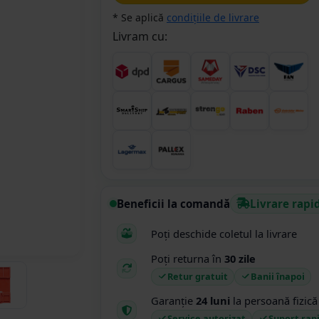
* Se aplică
condițiile de livrare
Livram cu:
Beneficii la comandă
Livrare rapi
Poți deschide coletul la livrare
Poți returna în
30 zile
Retur gratuit
Banii înapoi
Garanție
24 luni
la persoană fizică
Service autorizat
Suport rap