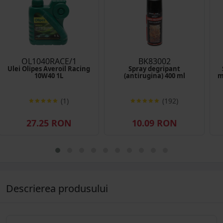
OL1040RACE/1
BK83002
Ulei Olipes Averoil Racing
Spray degripant
10W40 1L
(antirugina) 400 ml
m
(1)
(192)
27.25 RON
10.09 RON
Descrierea produsului