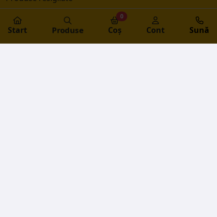
Catalog electronic UTB
0
Produse
Start
Coș
Cont
Sună
© 2026 UTB SHOP SRL
Toate elementele site-ului sunt proprietatea UTB SHOP SRL.
Orice copie neautorizată este strict interzisă
Powered by
SmartKeep