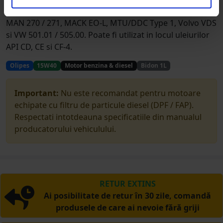
A3/B4-08. Este compatibil cu cerintele MB 228.1 / 229.1,
MAN 270 / 271, MACK EO-L, MTU/DDC Type 1, Volvo VDS
si VW 501.01 / 505.00. Poate fi utilizat in locul uleiurilor
API CD, CE si CF-4.
Olipes
15W40
Motor benzina & diesel
Bidon 1L
Important:
Nu este recomandat pentru motoare
echipate cu filtru de particule diesel (DPF / FAP).
Respectati intotdeauna specificatiile din manualul
producatorului vehiculului.
RETUR EXTINS
Ai posibilitate de retur în 30 zile, comandă
produsele de care ai nevoie fără griji