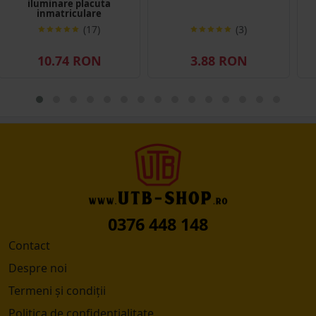
iluminare placuta
inmatriculare
105x97x49mm
(17)
(3)
10.74 RON
3.88 RON
0376 448 148
Contact
Despre noi
Termeni și condiții
Politica de confidențialitate