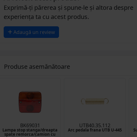
Exprimă-ți părerea și spune-le și altora despre
experiența ta cu acest produs.
Adaugă un review
Produse asemănătoare
BK69031
UTB40.35.112
Lampa stop stanga/dreapta
Arc pedala frana UTB U-445
S
spate remorca/camion cu