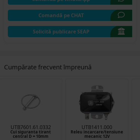
Comandă pe CHAT
Solicită publicare SEAP
Cumpărate frecvent împreună
UTB7601.61.0332
UTB1411.000
Cui siguranta tirant
Releu incarcare/tensiune
central D = 10mm
mecanic 12V