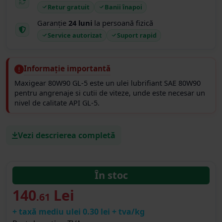
Retur gratuit
Banii înapoi
Garanție
24 luni
la persoană fizică
Service autorizat
Suport rapid
Informație importantă
Maxigear 80W90 GL-5 este un ulei lubrifiant SAE 80W90
pentru angrenaje si cutii de viteze, unde este necesar un
nivel de calitate API GL-5.
Vezi descrierea completă
În stoc
140
Lei
.61
+ taxă mediu ulei 0.30 lei + tva/kg