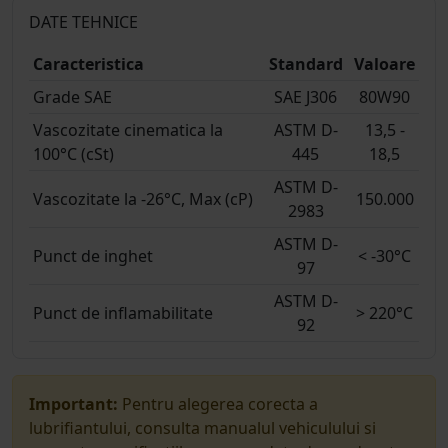
DATE TEHNICE
Caracteristica
Standard
Valoare
Grade SAE
SAE J306
80W90
Vascozitate cinematica la
ASTM D-
13,5 -
100°C (cSt)
445
18,5
ASTM D-
Vascozitate la -26°C, Max (cP)
150.000
2983
ASTM D-
Punct de inghet
< -30°C
97
ASTM D-
Punct de inflamabilitate
> 220°C
92
Important:
Pentru alegerea corecta a
lubrifiantului, consulta manualul vehiculului si