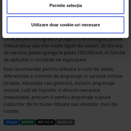
incarcare excelenta si reducand pierderile prin frecare.
Permite selecția
Ofera rezistenta excelenta la degradare termica si
protectie superioara impotriva uzurii, contribuind la
formarea redusa a depozitelor si la mentinerea
Utilizare doar cookie-uri necesare
angrenajelor in conditii cat mai curate. Datorita
caracterului multigrad si pregatirii tehnologice, poate
inlocui doua sau mai multe tipuri de uleiuri, iar durata
de serviciu poate ajunge la peste 150.000 km, in functie
de aplicatie si conditiile de exploatare.
Este recomandat pentru utilizare in cutii de viteze,
diferentiale si sisteme de angrenaje in carcase inchise
(drepte, elicoidale sau gleason), inclusiv angrenaje
incinse, cutii de transfer si directii mecanice
(neasistate), precum si pentru angrenaje supuse
cuplurilor de torsiune ridicate sau vitezelor mari de
rotatie.
Olipes
80W90
API GL-5
Bidon 5L