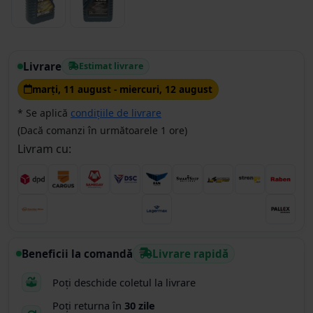
Livrare
Estimat livrare
marţi, 11 august - miercuri, 12 august
* Se aplică
condițiile de livrare
(Dacă comanzi în următoarele 1 ore)
Livram cu:
Beneficii la comandă
Livrare rapidă
Poți deschide coletul la livrare
Poți returna în
30 zile