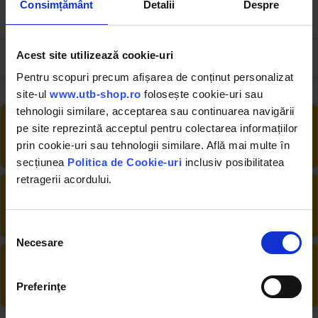
Consimțământ
Detalii
Despre
12.36 RON
108.00 RON
Acest site utilizează cookie-uri
Pentru scopuri precum afișarea de conținut personalizat
site-ul
www.utb-shop.ro
folosește cookie-uri sau
tehnologii similare, acceptarea sau continuarea navigării
RETUR EXTINS
pe site reprezintă acceptul pentru colectarea informațiilor
Ai posibilitate de retur în 30 zile, comandă
prin cookie-uri sau tehnologii similare. Află mai multe în
produsele de care ai nevoie fără griji
secțiunea
Politica de Cookie-uri
inclusiv posibilitatea
retragerii acordului.
DESCHIDERE COLET
La livrare, verifici produsele împreună cu
șoferul înainte de a face plata
Selecția
Necesare
consimțământului
PRODUSE DIN STOC
Livrăm rapid, avem toate produsele în
Preferinţe
depozitul nostru din Arad