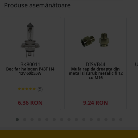
Produse asemănătoare
BK80011
DISVB44
U
Bec far halogen P43T H4
Mufa rapida dreapta din
12V 60x55W
metal si surub metalic fi 12
cu M16
(5)
6.36 RON
9.24 RON