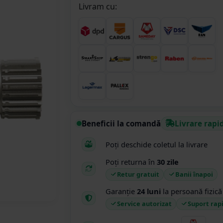
Livram cu:
Beneficii la comandă
Livrare rapi
Poți deschide coletul la livrare
Poți returna în
30 zile
Retur gratuit
Banii înapoi
Garanție
24 luni
la persoană fizică
Service autorizat
Suport rap