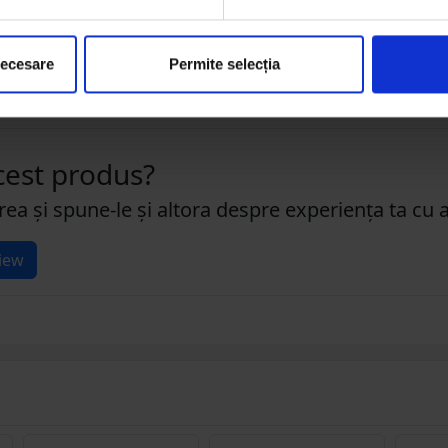
necesare
Permite selecția
acest produs?
rea și spune-le și altora despre experiența ta cu 
iew