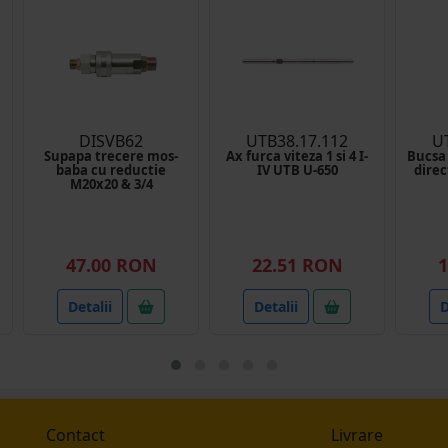
DISVB62
UTB38.17.112
U
Supapa trecere mos-
Ax furca viteza 1 si 4 I-
Bucsa
baba cu reductie
IV UTB U-650
direc
M20x20 & 3/4
47.00 RON
22.51 RON
1
Detalii
Detalii
D
Contact
Livrare