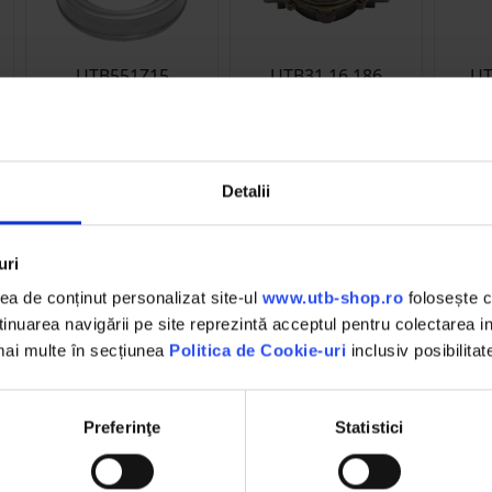
UTB551Z15
UTB31.16.186
UT
Rulment presiune
Manson cuplare
Filtru
75x111.3x19mm UTB U-
rulment presiune
650 551Z15
551Z15 UTB U-650
(1)
(1)
Detalii
15.00 RON
18.00 RON
1
Detalii
Detalii
D
uri
a de conținut personalizat site-ul
www.utb-shop.ro
folosește c
nuarea navigării pe site reprezintă acceptul pentru colectarea inf
 mai multe în secțiunea
Politica de Cookie-uri
inclusiv posibilitat
DESCHIDERE COLET
Preferinţe
Statistici
,
La livrare, verifici produsele
împreună cu șoferul înainte de a
face plata