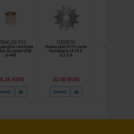
TB40.30.933
DISBF30
UTB40X62X
 parghie centrala
Roata lant Z=11 cutie
Simering cosito
tie cu canel UTB
fertilizare CF FS F-
40x62x12m
U-445
6.2.7.A
(1)
0.25 RON
22.00 RON
2.20 RON
etalii
Detalii
Detalii