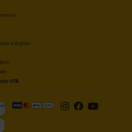
contract
ine a litigiilor
turi
ate
onic UTB