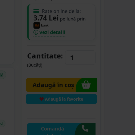
Rate online de la:
3.74 Lei
pe lună prin
vezi detalii
Cantitate:
(Bucăți)
dă
Adaugă în coș
Adaugă la favorite
id
Comandă