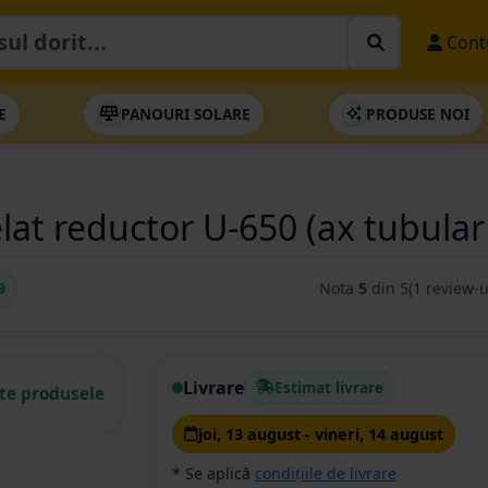
Cont
E
PANOURI SOLARE
PRODUSE NOI
at reductor U-650 (ax tubular
9
Nota
5
din 5
(1 review-u
Livrare
Estimat livrare
ate produsele
joi, 13 august - vineri, 14 august
* Se aplică
condițiile de livrare