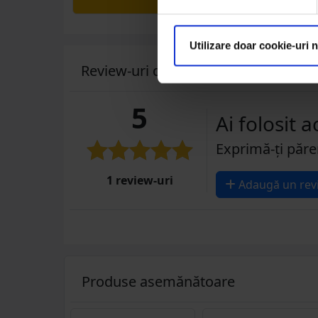
Utilizare doar cookie-uri 
Review-uri despre produs ( 1 )
5
Ai folosit 
Exprimă-ți păre
1 review-uri
Adaugă un rev
Produse asemănătoare