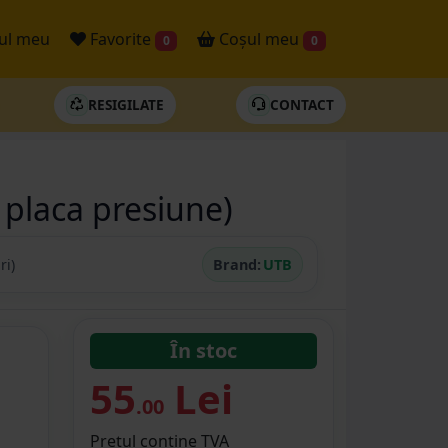
ul meu
Favorite
Coșul meu
0
0
RESIGILATE
CONTACT
 placa presiune)
ri)
Brand:
UTB
În stoc
55
Lei
.00
Prețul conține TVA