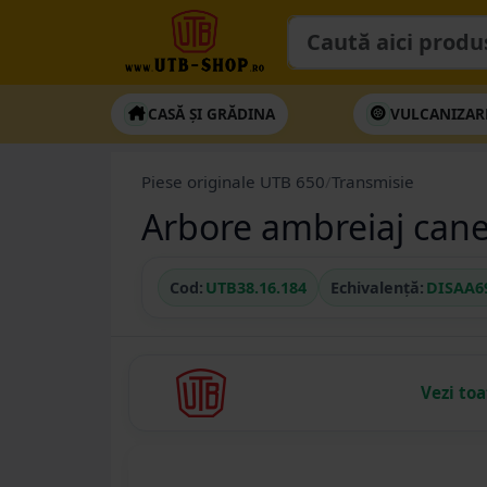
CASĂ ȘI GRĂDINA
VULCANIZAR
Piese originale UTB 650
/
Transmisie
Arbore ambreiaj canel
Cod:
UTB38.16.184
Echivalență:
DISAA6
Vezi to