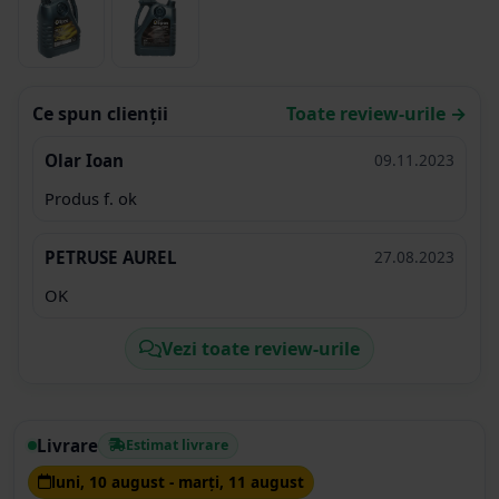
Ce spun clienții
Toate review-urile →
Olar Ioan
09.11.2023
Produs f. ok
PETRUSE AUREL
27.08.2023
OK
Vezi toate review-urile
Livrare
Estimat livrare
luni, 10 august - marţi, 11 august