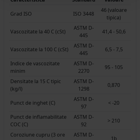
46 (valoare
Grad ISO
ISO 3448
tipica)
ASTM D-
Vascozitate la 40 C (cSt)
41,4 - 50,6
445
ASTM D-
Vascozitate la 100 C (cSt)
6,5 - 7,5
445
Indice de vascozitate
ASTM D-
95 - 105
minim
2270
Densitate la 15 C tipic
ASTM D-
0,870
(kg/l)
1298
ASTM D-
Punct de inghet (C)
< -20
97
Punct de inflamabilitate
ASTM D-
> 210
COC (C)
92
Coroziune cupru (3 ore
ASTM D-
1b