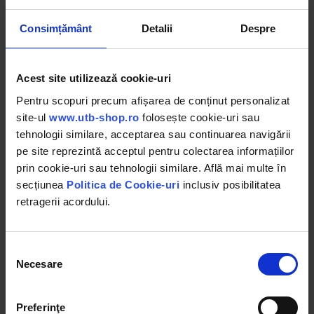
Consimțământ
Detalii
Despre
Acest site utilizează cookie-uri
Ulei hidraulic Olipes MAXIFLUID 46 HLP
Pentru scopuri precum afișarea de conținut personalizat
H46 5L
site-ul
www.utb-shop.ro
folosește cookie-uri sau
tehnologii similare, acceptarea sau continuarea navigării
Maxifluid 46 HLP este un ulei hidraulic mineral
pe site reprezintă acceptul pentru colectarea informațiilor
microfiltrat de inalta calitate formulat cu baze
prin cookie-uri sau tehnologii similare. Află mai multe în
parafinice de inalta calitate si aditivi de ultima
secțiunea
Politica de Cookie-uri
inclusiv posibilitatea
generatie.
retragerii acordului.
Olipes
HLP 46
ISO VG 46
Bidon 5L
Selecția
PROPRIETATI SI AVANTAJE:
Necesare
consimțământului
Rezistenta ridicata la oxidare si uzura.
Protectie excelenta impotriva uzurii si
Preferinţe