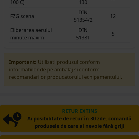
100 C)
130
DIN
FZG scena
12
51354/2
Eliberarea aerului
DIN
5
minute maxim
51381
Important:
Utilizati produsul conform
informatiilor de pe ambalaj si conform
recomandarilor producatorului echipamentului.
RETUR EXTINS
Ai posibilitate de retur în 30 zile, comandă
produsele de care ai nevoie fără griji