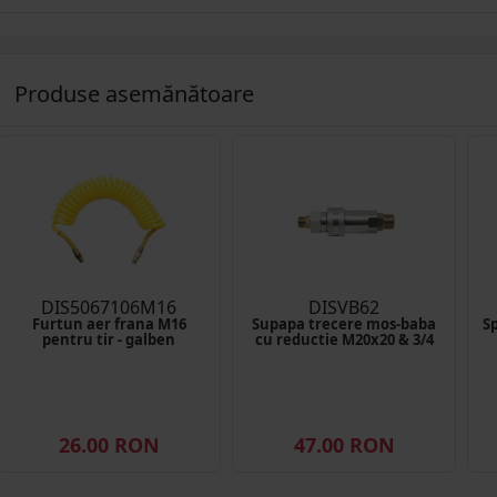
Produse asemănătoare
DIS5067106M16
DISVB62
Furtun aer frana M16
Supapa trecere mos-baba
Sp
pentru tir - galben
cu reductie M20x20 & 3/4
26.00 RON
47.00 RON