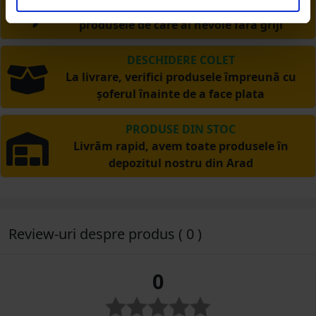
Ai posibilitate de retur în 30 zile, comandă
produsele de care ai nevoie fără griji
DESCHIDERE COLET
La livrare, verifici produsele împreună cu
șoferul înainte de a face plata
PRODUSE DIN STOC
Livrăm rapid, avem toate produsele în
depozitul nostru din Arad
Review-uri despre produs ( 0 )
0