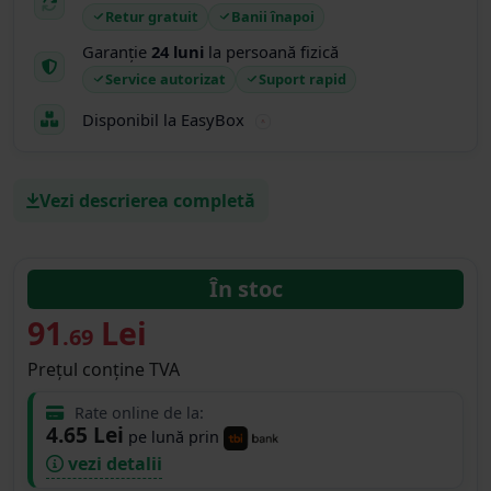
Retur gratuit
Banii înapoi
Garanție
24 luni
la persoană fizică
Service autorizat
Suport rapid
Disponibil la EasyBox
Vezi descrierea completă
În stoc
91
Lei
.69
Prețul conține TVA
Rate online de la:
4.65 Lei
pe lună prin
vezi detalii