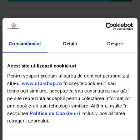
Cumpărate frecvent împreună
Consimțământ
Detalii
Despre
Acest site utilizează cookie-uri
Pentru scopuri precum afișarea de conținut personalizat
site-ul
www.utb-shop.ro
folosește cookie-uri sau
tehnologii similare, acceptarea sau continuarea navigării
BK88729
BK83001
Set 54 piese imbus, biti
Spray cu vaselina lichida
pe site reprezintă acceptul pentru colectarea informațiilor
torx, hex si spline Breckner
Germany
prin cookie-uri sau tehnologii similare. Află mai multe în
secțiunea
Politica de Cookie-uri
inclusiv posibilitatea
(3)
(132)
retragerii acordului.
72.21 RON
13.05 RON