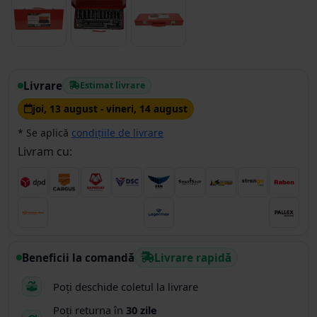
Livrare
Estimat livrare
joi, 13 august - vineri, 14 august
* Se aplică
condițiile de livrare
Livram cu:
Beneficii la comandă
Livrare rapidă
Poți deschide coletul la livrare
Poți returna în
30 zile