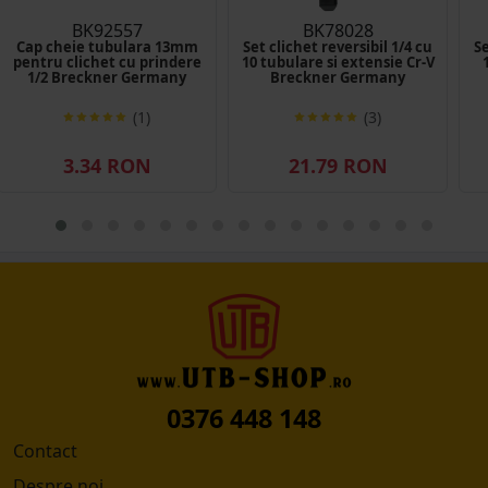
BK92557
BK78028
Cap cheie tubulara 13mm
Set clichet reversibil 1/4 cu
Se
pentru clichet cu prindere
10 tubulare si extensie Cr-V
1/2 Breckner Germany
Breckner Germany
(1)
(3)
3.34 RON
21.79 RON
0376 448 148
Contact
Despre noi