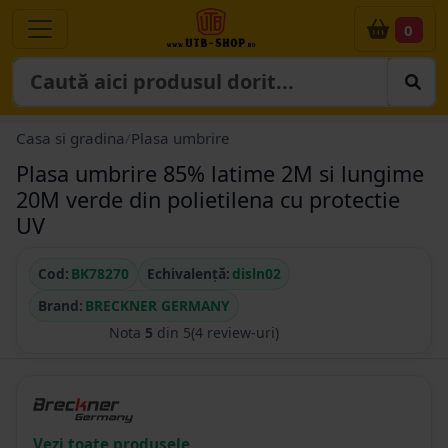
0
Casa si gradina
/
Plasa umbrire
Plasa umbrire 85% latime 2M si lungime
20M verde din polietilena cu protectie
UV
Cod:
BK78270
Echivalență:
disln02
Brand:
BRECKNER GERMANY
Nota
5
din 5
(4 review-uri)
Vezi toate produsele