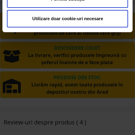
RETUR EXTINS
Utilizare doar cookie-uri necesare
Ai posibilitate de retur în 30 zile, comandă
produsele de care ai nevoie fără griji
DESCHIDERE COLET
La livrare, verifici produsele împreună cu
șoferul înainte de a face plata
PRODUSE DIN STOC
Livrăm rapid, avem toate produsele în
depozitul nostru din Arad
Review-uri despre produs ( 4 )