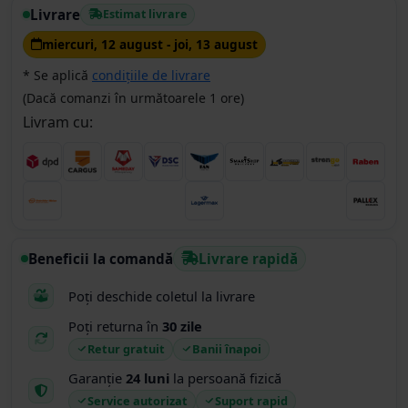
Livrare
Estimat livrare
miercuri, 12 august - joi, 13 august
* Se aplică
condițiile de livrare
(Dacă comanzi în următoarele 1 ore)
Livram cu:
Beneficii la comandă
Livrare rapidă
Poți deschide coletul la livrare
Poți returna în
30 zile
Retur gratuit
Banii înapoi
Garanție
24 luni
la persoană fizică
Service autorizat
Suport rapid