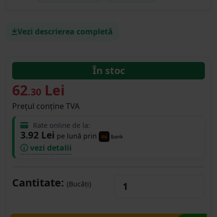
Vezi descrierea completă
În stoc
62
Lei
.30
Prețul conține TVA
Rate online de la:
3.92 Lei
pe lună prin
vezi detalii
Cantitate:
(Bucăți)