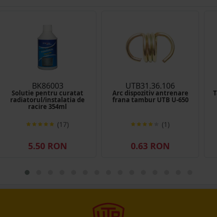
BK86003
UTB31.36.106
Solutie pentru curatat
Arc dispozitiv antrenare
T
radiatorul/instalatia de
frana tambur UTB U-650
racire 354ml
(17)
(1)
5.50 RON
0.63 RON