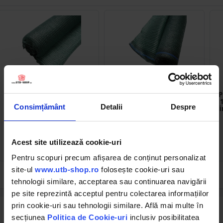
BK78268
BK78271
Plasa umbrire 85% latime
Plasa umbrire 85% latime
P
1.5M, lungime 20M verde
1.75M si lungime 20M verde
Consimțământ
Detalii
Despre
din polietilena cu protectie
din polietilena cu protectie
di
UV
UV
(6)
(5)
Acest site utilizează cookie-uri
46.31 RON
55.52 RON
Pentru scopuri precum afișarea de conținut personalizat
site-ul
www.utb-shop.ro
folosește cookie-uri sau
tehnologii similare, acceptarea sau continuarea navigării
pe site reprezintă acceptul pentru colectarea informațiilor
prin cookie-uri sau tehnologii similare. Află mai multe în
Descrierea produsului
secțiunea
Politica de Cookie-uri
inclusiv posibilitatea