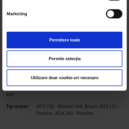
Seria 300
333, 334V, 340, 342, 350, 353, 353LX,
353S, 354AP, 354AQ, 354F, 354FP,
Marketing
354FP(X), 354FQ, 354GE, 354GE(X), 354S,
354SP, 354SP(X), 354SQ, 354V, 354VQ,
356CF
Permitere toate
Seria 3200-
3210FP(X), 3210GE(X), 3210SP(X)
3300
Permite selecția
Seria 35
65
Seria 500
550, 560
Utilizare doar cookie-uri necesare
Seria 700-
765
800
Tip motor
AD3.152 - Maxion Intl. Brasil, AD3.152 -
Perkins, AD4.203 - Perkins