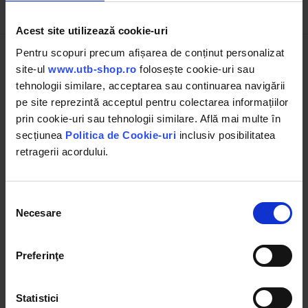
Descrierea produsului
Acest site utilizează cookie-uri
Pentru scopuri precum afișarea de conținut personalizat
Diametru
91.49 mm
site-ul
www.utb-shop.ro
folosește cookie-uri sau
tehnologii similare, acceptarea sau continuarea navigării
MASSEY
pe site reprezintă acceptul pentru colectarea informațiilor
FERGUSON
prin cookie-uri sau tehnologii similare. Află mai multe în
secțiunea
Politica de Cookie-uri
inclusiv posibilitatea
retragerii acordului.
Seria 100
133, 134C, 134V, 135, 135V, 140, 145,
145S, 145V, 148, 150, 152, 152F, 152S,
152V, 154, 154C, 154F, 154S, 154V, 155,
Selecția
158, 158F, 158S, 158V, 165
Necesare
consimțământului
Seria 200
230, 233, 234C, 234CF, 234S, 235, 240,
244CF, 245, 250, 253 (Italy), 254, 254C,
Preferinţe
254CF, 254S, 255, 260
Seria 2200
2205
Statistici