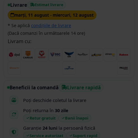
Livrare
Estimat livrare
marţi, 11 august - miercuri, 12 august
* Se aplică
condițiile de livrare
(Dacă comanzi în următoarele 14 ore)
Livram cu:
Beneficii la comandă
Livrare rapidă
Poți deschide coletul la livrare
Poți returna în
30 zile
Retur gratuit
Banii înapoi
Garanție
24 luni
la persoană fizică
Service autorizat
Suport rapid