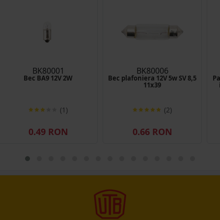
BK80001
BK80006
Bec BA9 12V 2W
Bec plafoniera 12V 5w SV 8,5
Pa
11x39
(1)
(2)
0.49 RON
0.66 RON