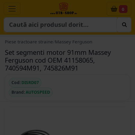
0
Piese tractoare straine
/
Massey Ferguson
Set segmenti motor 91mm Massey
Ferguson cod OEM 41158065,
740594M91, 745826M91
Cod:
DISRD07
Brand:
AUTOSPEED