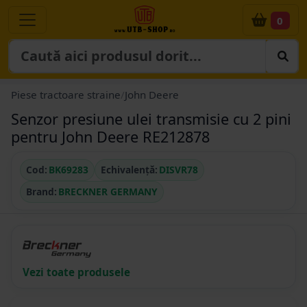
0
Piese tractoare straine
/
John Deere
Senzor presiune ulei transmisie cu 2 pini
pentru John Deere RE212878
Cod:
BK69283
Echivalență:
DISVR78
Brand:
BRECKNER GERMANY
Vezi toate produsele