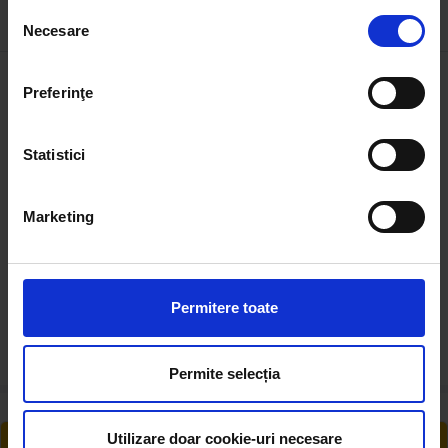
Selecția
Descrierea produsului
Necesare
consimțământului
Senzor presiune ulei transmisie specificatii:
Preferinţe
Lungime
65.7 mm
Statistici
Diametru
23 mm
Diametru filet
11.8 mm
Marketing
Greutate
35 g
Permitere toate
Permite selecția
Utilizare doar cookie-uri necesare
RETUR EXTINS