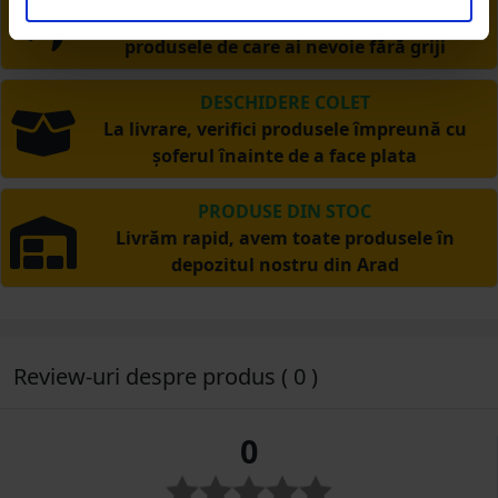
Ai posibilitate de retur în 30 zile, comandă
produsele de care ai nevoie fără griji
DESCHIDERE COLET
La livrare, verifici produsele împreună cu
șoferul înainte de a face plata
PRODUSE DIN STOC
Livrăm rapid, avem toate produsele în
depozitul nostru din Arad
Review-uri despre produs ( 0 )
0