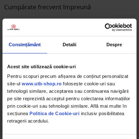
Cumpărate frecvent împreună
Consimțământ
Detalii
Despre
BK69282
BK69265
Acest site utilizează cookie-uri
Senzor presiune ulei cu 2
Senzor temperatura ulei cu
pini pentru John Deeere
2 pini pentru John Deere
Pentru scopuri precum afișarea de conținut personalizat
RE165319, RE212870,
RE52722
site-ul
www.utb-shop.ro
folosește cookie-uri sau
RE190348, RE46573, RE69671
tehnologii similare, acceptarea sau continuarea navigării
pe site reprezintă acceptul pentru colectarea informațiilor
83.25 RON
17.49 RON
prin cookie-uri sau tehnologii similare. Află mai multe în
secțiunea
Politica de Cookie-uri
inclusiv posibilitatea
retragerii acordului.