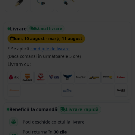
Livrare
Estimat livrare
luni, 10 august - marţi, 11 august
* Se aplică
condițiile de livrare
(Dacă comanzi în următoarele 5 ore)
Livram cu:
Beneficii la comandă
Livrare rapidă
Poți deschide coletul la livrare
Poți returna în
30 zile