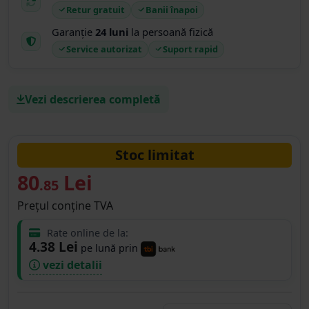
Retur gratuit
Banii înapoi
Garanție
24 luni
la persoană fizică
Service autorizat
Suport rapid
Vezi descrierea completă
Stoc limitat
80
Lei
.85
Prețul conține TVA
Rate online de la:
4.38 Lei
pe lună prin
vezi detalii