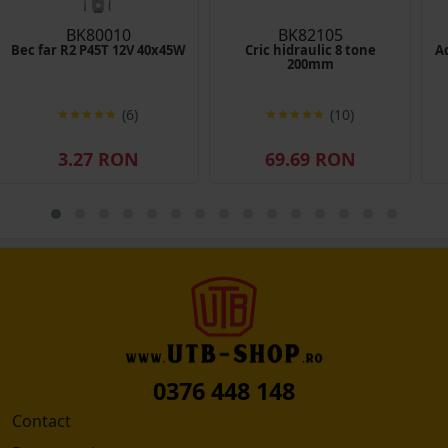
BK80010
BK82105
Bec far R2 P45T 12V 40x45W
Cric hidraulic 8 tone
Ad
200mm
(6)
(10)
3.27 RON
69.69 RON
0376 448 148
Contact