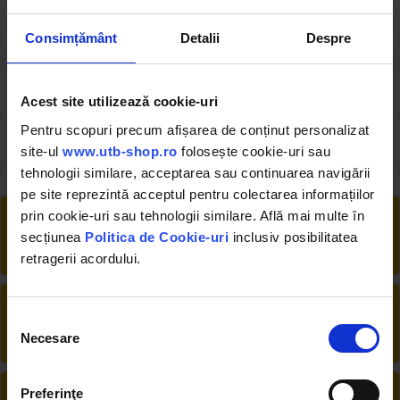
(cu inele de cupru pentru
650 (complet cu prefiltru)
cota de reparatie
nominala/STD)
Consimțământ
Detalii
Despre
(2)
(8)
18.40 RON
181.00 RON
Acest site utilizează cookie-uri
Pentru scopuri precum afișarea de conținut personalizat
site-ul
www.utb-shop.ro
folosește cookie-uri sau
tehnologii similare, acceptarea sau continuarea navigării
pe site reprezintă acceptul pentru colectarea informațiilor
RETUR EXTINS
prin cookie-uri sau tehnologii similare. Află mai multe în
Ai posibilitate de retur în 30 zile, comandă
secțiunea
Politica de Cookie-uri
inclusiv posibilitatea
produsele de care ai nevoie fără griji
retragerii acordului.
DESCHIDERE COLET
Selecția
La livrare, verifici produsele împreună cu
Necesare
consimțământului
șoferul înainte de a face plata
PRODUSE DIN STOC
Preferinţe