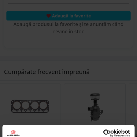
Adaugă la favorite
Adaugă produsul la favorite și te anunțăm când
revine în stoc
Cumpărate frecvent împreună
UTB103.02.017STD
UTB110.05.028
Garnitura chiulasa UTB 650
Filtru aer asamblat UTB U-