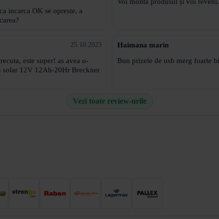
Voi monta produsul și voi reveni.
ca incarca OK se opreste, a
mai reia incarcarea?
Haimana marin
25.10.2023
recuta, este super! as avea o-
Bun prizele de usb merg foarte bi
nou solar 12V 12Ah-20Hr Breckner
Vezi toate review-urile