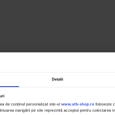
Detalii
uri
a de conținut personalizat site-ul
www.utb-shop.ro
folosește c
nuarea navigării pe site reprezintă acceptul pentru colectarea inf