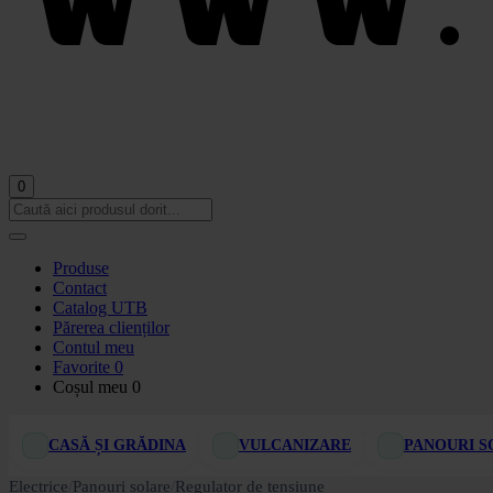
0
Produse
Contact
Catalog UTB
Părerea clienților
Contul meu
Favorite
0
Coșul meu
0
CASĂ ȘI GRĂDINA
VULCANIZARE
PANOURI S
Electrice
/
Panouri solare
/
Regulator de tensiune